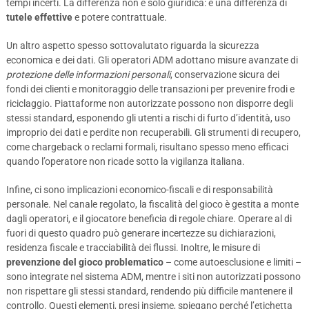
tempi incerti. La differenza non è solo giuridica: è una differenza di
tutele effettive
e potere contrattuale.
Un altro aspetto spesso sottovalutato riguarda la sicurezza
economica e dei dati. Gli operatori ADM adottano misure avanzate di
protezione delle informazioni personali
, conservazione sicura dei
fondi dei clienti e monitoraggio delle transazioni per prevenire frodi e
riciclaggio. Piattaforme non autorizzate possono non disporre degli
stessi standard, esponendo gli utenti a rischi di furto d’identità, uso
improprio dei dati e perdite non recuperabili. Gli strumenti di recupero,
come chargeback o reclami formali, risultano spesso meno efficaci
quando l’operatore non ricade sotto la vigilanza italiana.
Infine, ci sono implicazioni economico-fiscali e di responsabilità
personale. Nel canale regolato, la fiscalità del gioco è gestita a monte
dagli operatori, e il giocatore beneficia di regole chiare. Operare al di
fuori di questo quadro può generare incertezze su dichiarazioni,
residenza fiscale e tracciabilità dei flussi. Inoltre, le misure di
prevenzione del gioco problematico
– come autoesclusione e limiti –
sono integrate nel sistema ADM, mentre i siti non autorizzati possono
non rispettare gli stessi standard, rendendo più difficile mantenere il
controllo. Questi elementi, presi insieme, spiegano perché l’etichetta