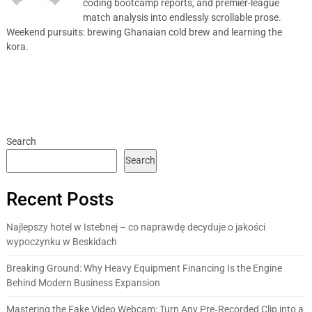
coding bootcamp reports, and premier-league
match analysis into endlessly scrollable prose.
Weekend pursuits: brewing Ghanaian cold brew and learning the
kora.
Search
Search
Recent Posts
Najlepszy hotel w Istebnej – co naprawdę decyduje o jakości
wypoczynku w Beskidach
Breaking Ground: Why Heavy Equipment Financing Is the Engine
Behind Modern Business Expansion
Mastering the Fake Video Webcam: Turn Any Pre‑Recorded Clip into a