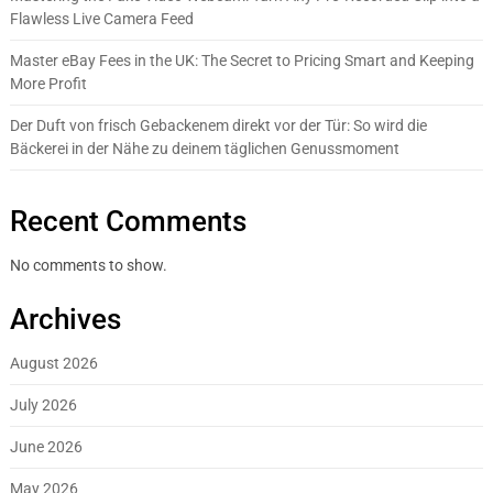
Flawless Live Camera Feed
Master eBay Fees in the UK: The Secret to Pricing Smart and Keeping
More Profit
Der Duft von frisch Gebackenem direkt vor der Tür: So wird die
Bäckerei in der Nähe zu deinem täglichen Genussmoment
Recent Comments
No comments to show.
Archives
August 2026
July 2026
June 2026
May 2026