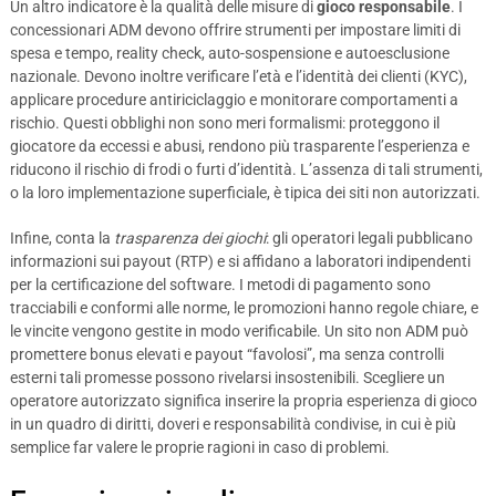
Un altro indicatore è la qualità delle misure di
gioco responsabile
. I
concessionari ADM devono offrire strumenti per impostare limiti di
spesa e tempo, reality check, auto-sospensione e autoesclusione
nazionale. Devono inoltre verificare l’età e l’identità dei clienti (KYC),
applicare procedure antiriciclaggio e monitorare comportamenti a
rischio. Questi obblighi non sono meri formalismi: proteggono il
giocatore da eccessi e abusi, rendono più trasparente l’esperienza e
riducono il rischio di frodi o furti d’identità. L’assenza di tali strumenti,
o la loro implementazione superficiale, è tipica dei siti non autorizzati.
Infine, conta la
trasparenza dei giochi
: gli operatori legali pubblicano
informazioni sui payout (RTP) e si affidano a laboratori indipendenti
per la certificazione del software. I metodi di pagamento sono
tracciabili e conformi alle norme, le promozioni hanno regole chiare, e
le vincite vengono gestite in modo verificabile. Un sito non ADM può
promettere bonus elevati e payout “favolosi”, ma senza controlli
esterni tali promesse possono rivelarsi insostenibili. Scegliere un
operatore autorizzato significa inserire la propria esperienza di gioco
in un quadro di diritti, doveri e responsabilità condivise, in cui è più
semplice far valere le proprie ragioni in caso di problemi.