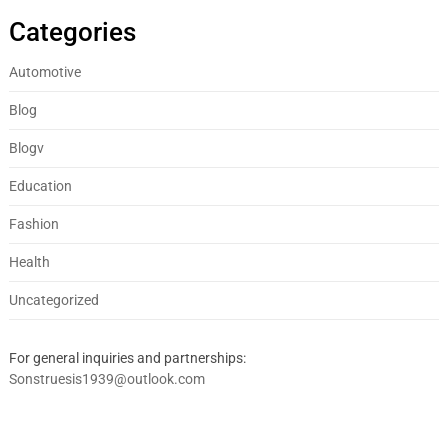
Categories
Automotive
Blog
Blogv
Education
Fashion
Health
Uncategorized
For general inquiries and partnerships:
Sonstruesis1939@outlook.com