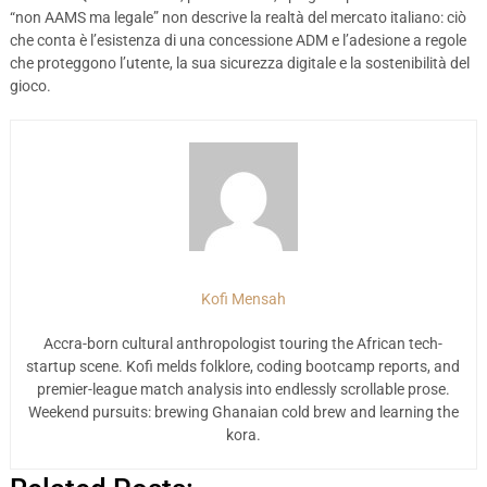
“non AAMS ma legale” non descrive la realtà del mercato italiano: ciò
che conta è l’esistenza di una concessione ADM e l’adesione a regole
che proteggono l’utente, la sua sicurezza digitale e la sostenibilità del
gioco.
Kofi Mensah
Accra-born cultural anthropologist touring the African tech-
startup scene. Kofi melds folklore, coding bootcamp reports, and
premier-league match analysis into endlessly scrollable prose.
Weekend pursuits: brewing Ghanaian cold brew and learning the
kora.