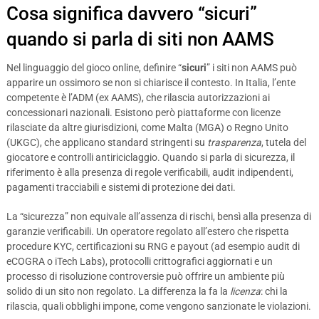
Cosa significa davvero “sicuri”
quando si parla di siti non AAMS
Nel linguaggio del gioco online, definire “
sicuri
” i siti non AAMS può
apparire un ossimoro se non si chiarisce il contesto. In Italia, l’ente
competente è l’ADM (ex AAMS), che rilascia autorizzazioni ai
concessionari nazionali. Esistono però piattaforme con licenze
rilasciate da altre giurisdizioni, come Malta (MGA) o Regno Unito
(UKGC), che applicano standard stringenti su
trasparenza
, tutela del
giocatore e controlli antiriciclaggio. Quando si parla di sicurezza, il
riferimento è alla presenza di regole verificabili, audit indipendenti,
pagamenti tracciabili e sistemi di protezione dei dati.
La “sicurezza” non equivale all’assenza di rischi, bensì alla presenza di
garanzie verificabili. Un operatore regolato all’estero che rispetta
procedure KYC, certificazioni su RNG e payout (ad esempio audit di
eCOGRA o iTech Labs), protocolli crittografici aggiornati e un
processo di risoluzione controversie può offrire un ambiente più
solido di un sito non regolato. La differenza la fa la
licenza
: chi la
rilascia, quali obblighi impone, come vengono sanzionate le violazioni.