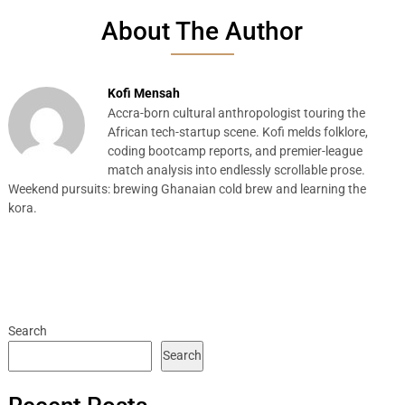
About The Author
Kofi Mensah
Accra-born cultural anthropologist touring the
African tech-startup scene. Kofi melds folklore,
coding bootcamp reports, and premier-league
match analysis into endlessly scrollable prose.
Weekend pursuits: brewing Ghanaian cold brew and learning the
kora.
Search
Search