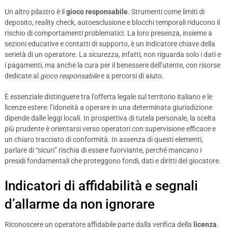
Un altro pilastro è il
gioco responsabile
. Strumenti come limiti di
deposito, reality check, autoesclusione e blocchi temporali riducono il
rischio di comportamenti problematici. La loro presenza, insieme a
sezioni educative e contatti di supporto, è un indicatore chiave della
serietà di un operatore. La sicurezza, infatti, non riguarda solo i dati e
i pagamenti, ma anche la cura per il benessere dell’utente, con risorse
dedicate al
gioco responsabile
e a percorsi di aiuto.
È essenziale distinguere tra l’offerta legale sul territorio italiano e le
licenze estere: l’idoneità a operare in una determinata giurisdizione
dipende dalle leggi locali. In prospettiva di tutela personale, la scelta
più prudente è orientarsi verso operatori con supervisione efficace e
un chiaro tracciato di conformità. In assenza di questi elementi,
parlare di “sicuri” rischia di essere fuorviante, perché mancano i
presidi fondamentali che proteggono fondi, dati e diritti del giocatore.
Indicatori di affidabilità e segnali
d’allarme da non ignorare
Riconoscere un operatore affidabile parte dalla verifica della
licenza
.