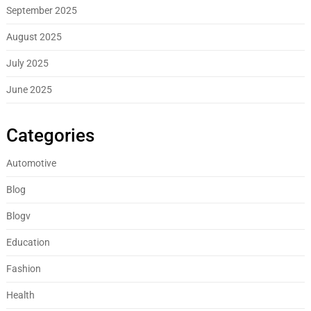
September 2025
August 2025
July 2025
June 2025
Categories
Automotive
Blog
Blogv
Education
Fashion
Health