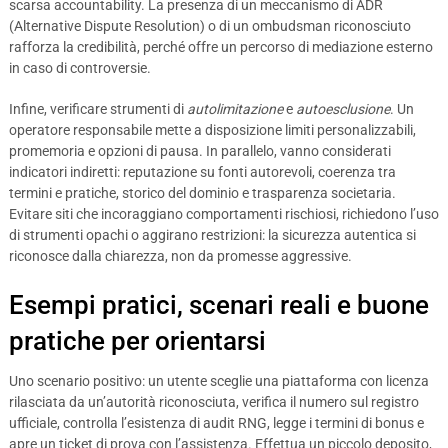
scarsa accountability. La presenza di un meccanismo di ADR
(Alternative Dispute Resolution) o di un ombudsman riconosciuto
rafforza la credibilità, perché offre un percorso di mediazione esterno
in caso di controversie.
Infine, verificare strumenti di
autolimitazione
e
autoesclusione
. Un
operatore responsabile mette a disposizione limiti personalizzabili,
promemoria e opzioni di pausa. In parallelo, vanno considerati
indicatori indiretti: reputazione su fonti autorevoli, coerenza tra
termini e pratiche, storico del dominio e trasparenza societaria.
Evitare siti che incoraggiano comportamenti rischiosi, richiedono l’uso
di strumenti opachi o aggirano restrizioni: la sicurezza autentica si
riconosce dalla chiarezza, non da promesse aggressive.
Esempi pratici, scenari reali e buone
pratiche per orientarsi
Uno scenario positivo: un utente sceglie una piattaforma con licenza
rilasciata da un’autorità riconosciuta, verifica il numero sul registro
ufficiale, controlla l’esistenza di audit RNG, legge i termini di bonus e
apre un ticket di prova con l’assistenza. Effettua un piccolo deposito,