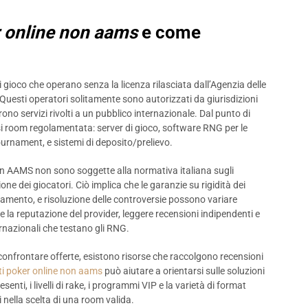
r online non aams
e come
gioco che operano senza la licenza rilasciata dall’Agenzia delle
uesti operatori solitamente sono autorizzati da giurisdizioni
rono servizi rivolti a un pubblico internazionale. Dal punto di
asi room regolamentata: server di gioco, software RNG per le
urnament, e sistemi di deposito/prelievo.
 non AAMS non sono soggette alla normativa italiana sugli
one dei giocatori. Ciò implica che le garanzie su rigidità dei
amento, e risoluzione delle controversie possono variare
re la reputazione del provider, leggere recensioni indipendenti e
ternazionali che testano gli RNG.
 confrontare offerte, esistono risorse che raccolgono recensioni
iti poker online non aams
può aiutare a orientarsi sulle soluzioni
senti, i livelli di rake, i programmi VIP e la varietà di format
nella scelta di una room valida.