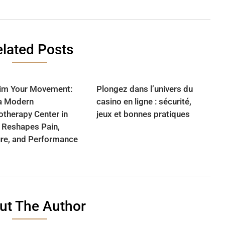
lated Posts
im Your Movement:
Plongez dans l’univers du
a Modern
casino en ligne : sécurité,
otherapy Center in
jeux et bonnes pratiques
 Reshapes Pain,
re, and Performance
ut The Author