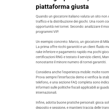
piattaforma giusta
Quando un giocatore italiano valuta un sito non AA
traffico e la distribuzione dei giochi. Una room con 
opportunità nei tornei. Secondo: analizzare il mo
programmi VIP.
Un esempio concreto: Marco, un giocatore di Mil
La prima offre ricchi garantiti e un client fluid
rake inferiore e pagamento rapido ma pochi giocato
certificazioni RNG e testato il servizio clienti, M
nonostante il minore numero di tornei garantiti.
Considera anche l’esperienza mobile: molte room 
Prova sempre l’interfaccia demo e verifica la stabili
telefono, e una sezione FAQ completa sono indica
informati sulle politiche fiscali applicabili ai gu
internazionali.
Infine, adotta buone pratiche personali: gioca sol
deposito e sessione, e mantieni traccia delle tran