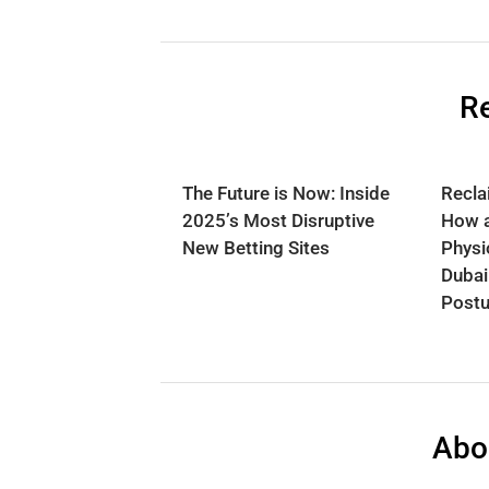
Re
The Future is Now: Inside
Recla
2025’s Most Disruptive
How 
New Betting Sites
Physi
Dubai
Postu
Abo