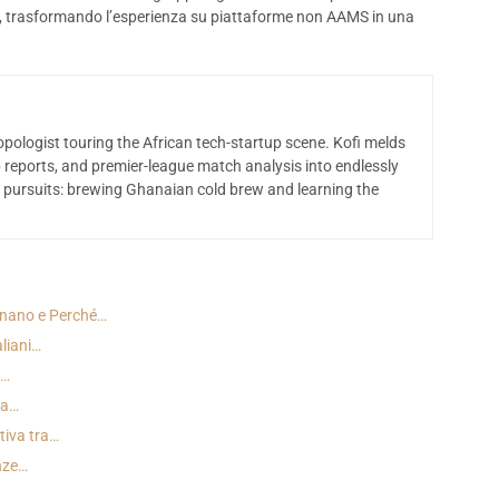
lità, trasformando l’esperienza su piattaforme non AAMS in una
opologist touring the African tech-startup scene. Kofi melds
 reports, and premier-league match analysis into endlessly
 pursuits: brewing Ghanaian cold brew and learning the
nano e Perché…
aliani…
e…
za…
tiva tra…
enze…