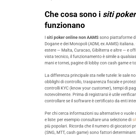
Che cosa sono i
siti poke
funzionano
I
siti poker online non AAMS
sono piattaforme di 
Dogane e dei Monopoli (ADM, ex AAMS) italiana. Q
estere — Malta, Curacao, Gibilterra e altre — e off
vista tecnico, il funzionamento è simile a qualsi
mani e tornei, pagine di lobby con cash game e to
La differenza principale sta nelle tutele: le sale
obblighi di controllo, trasparenza fiscale e protezi
controlli KYC (know your customer), tempi di pag
notevolmente. Prima di registrarsi è utile verifica
controllare se il software è certificato da enti in
Per chi cerca informazioni su alternative o vuole
e liste: per esempio consultare una selezione di
s
più popolari. Ricorda che il numero di giocatori pre
(SNG, MTT, cash game) sono fattori determinanti 