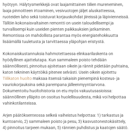
hyötyyn. Hälytysmerkkejä ovat laajamittainen tiilien mureneminen,
laaja pinnoitteen irtoaminen, vesivuotojen jäljet aluskatteessa,
ruoteiden laho sekä toistuvat korjauskohdat jiireissä ja läpivienneissä.
Tällöin kokonaisvaltainen remontti on usein taloudellisempi ja
turvallisempi kuin useiden pienten paikkauksien jatkaminen.
Remontissa on mahdollista parantaa myös energiatehokkuutta
lisäämällä tuuletusta ja tarvittaessa yläpohjan eristystä.
Kokonaiskustannuksia hahmotettaessa elinkaarilaskenta on
hyödyllinen ajattelutapa. Kun sammaleen poisto tehdään
säännöllisesti, pinnoitus ajoitetaan oikein ja rännit pidetään puhtaina,
katon tekninen käyttöikä pitenee selvästi. Usein oikein ajoitettu
Tiilikaton huolto
maksaa itsensä takaisin pienempinä kosteus- ja
vauriokorjauksina sekä parempana jälleenmyyntiarvona.
Dokumentoitu huoltohistoria on etu myös vakuutusasioissa:
säännöllinen ylläpito on osoitus huolellisuudesta, mikä voi helpottaa
vahinkotilanteissa.
Arjen päätöksenteossa selkeä vaiheistus helpottaa: 1) tarkastus ja
kuntoarvio, 2) sammaleen poisto ja pesu, 3) kasvustonestokäsittely,
4) pinnoitus tarpeen mukaan, 5) rännien puhdistus ja kaatojen säätö.