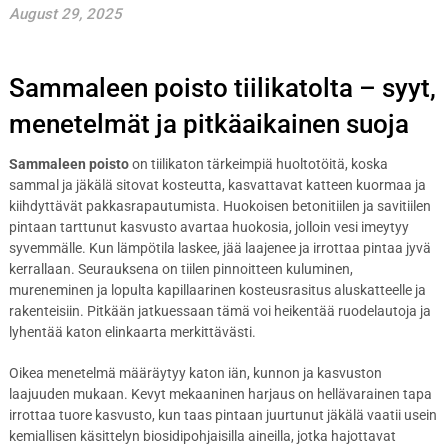
August 29, 2025
Sammaleen poisto tiilikatolta – syyt,
menetelmät ja pitkäaikainen suoja
Sammaleen poisto
on tiilikaton tärkeimpiä huoltotöitä, koska
sammal ja jäkälä sitovat kosteutta, kasvattavat katteen kuormaa ja
kiihdyttävät pakkasrapautumista. Huokoisen betonitiilen ja savitiilen
pintaan tarttunut kasvusto avartaa huokosia, jolloin vesi imeytyy
syvemmälle. Kun lämpötila laskee, jää laajenee ja irrottaa pintaa jyvä
kerrallaan. Seurauksena on tiilen pinnoitteen kuluminen,
mureneminen ja lopulta kapillaarinen kosteusrasitus aluskatteelle ja
rakenteisiin. Pitkään jatkuessaan tämä voi heikentää ruodelautoja ja
lyhentää katon elinkaarta merkittävästi.
Oikea menetelmä määräytyy katon iän, kunnon ja kasvuston
laajuuden mukaan. Kevyt mekaaninen harjaus on hellävarainen tapa
irrottaa tuore kasvusto, kun taas pintaan juurtunut jäkälä vaatii usein
kemiallisen käsittelyn biosidipohjaisilla aineilla, jotka hajottavat