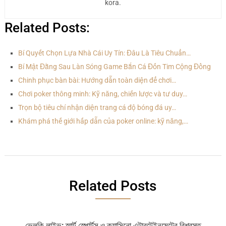
kora.
Related Posts:
Bí Quyết Chọn Lựa Nhà Cái Uy Tín: Đâu Là Tiêu Chuẩn…
Bí Mật Đằng Sau Làn Sóng Game Bắn Cá Đốn Tim Cộng Đồng
Chinh phục bàn bài: Hướng dẫn toàn diện để chơi…
Chơi poker thông minh: Kỹ năng, chiến lược và tư duy…
Trọn bộ tiêu chí nhận diện trang cá độ bóng đá uy…
Khám phá thế giới hấp dẫn của poker online: kỹ năng,…
Related Posts
ভেলকি লাইভ: স্মার্ট স্পোর্টস ও ক্যাসিনো এন্টারটেইনমেন্টের বিশ্বস্ত