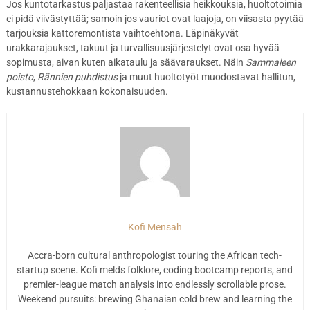
Jos kuntotarkastus paljastaa rakenteellisia heikkouksia, huoltotoimia
ei pidä viivästyttää; samoin jos vauriot ovat laajoja, on viisasta pyytää
tarjouksia kattoremontista vaihtoehtona. Läpinäkyvät
urakkarajaukset, takuut ja turvallisuusjärjestelyt ovat osa hyvää
sopimusta, aivan kuten aikataulu ja säävaraukset. Näin
Sammaleen
poisto
,
Rännien puhdistus
ja muut huoltotyöt muodostavat hallitun,
kustannustehokkaan kokonaisuuden.
Kofi Mensah
Accra-born cultural anthropologist touring the African tech-
startup scene. Kofi melds folklore, coding bootcamp reports, and
premier-league match analysis into endlessly scrollable prose.
Weekend pursuits: brewing Ghanaian cold brew and learning the