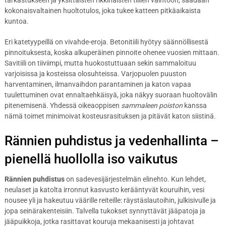
tarkastukseen ja yksittäisten rikkinäisten tiilien vaihtoon, saadaan
kokonaisvaltainen huoltotulos, joka tukee katteen pitkäaikaista
kuntoa.
Eri katetyypeillä on vivahde-eroja. Betonitiili hyötyy säännöllisestä
pinnoituksesta, koska alkuperäinen pinnoite ohenee vuosien mittaan.
Savitiili on tiiviimpi, mutta huokostuttuaan sekin sammaloituu
varjoisissa ja kosteissa olosuhteissa. Varjopuolen puuston
harventaminen, ilmanvaihdon parantaminen ja katon vapaa
tuulettuminen ovat ennaltaehkäisyä, joka näkyy suoraan huoltovälin
pitenemisenä. Yhdessä oikeaoppisen
sammaleen poiston
kanssa
nämä toimet minimoivat kosteusrasituksen ja pitävät katon siistinä.
Rännien puhdistus ja vedenhallinta –
pienellä huollolla iso vaikutus
Rännien puhdistus
on sadevesijärjestelmän elinehto. Kun lehdet,
neulaset ja katolta irronnut kasvusto kerääntyvät kouruihin, vesi
nousee yli ja hakeutuu väärille reiteille: räystäslautoihin, julkisivulle ja
jopa seinärakenteisiin. Talvella tukokset synnyttävät jääpatoja ja
jääpuikkoja, jotka rasittavat kouruja mekaanisesti ja johtavat