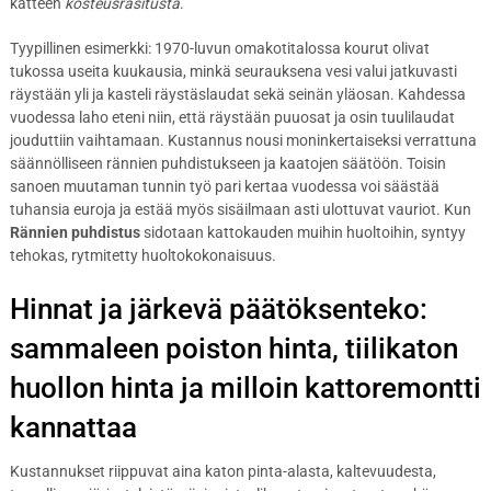
katteen
kosteusrasitusta
.
Tyypillinen esimerkki: 1970-luvun omakotitalossa kourut olivat
tukossa useita kuukausia, minkä seurauksena vesi valui jatkuvasti
räystään yli ja kasteli räystäslaudat sekä seinän yläosan. Kahdessa
vuodessa laho eteni niin, että räystään puuosat ja osin tuulilaudat
jouduttiin vaihtamaan. Kustannus nousi moninkertaiseksi verrattuna
säännölliseen rännien puhdistukseen ja kaatojen säätöön. Toisin
sanoen muutaman tunnin työ pari kertaa vuodessa voi säästää
tuhansia euroja ja estää myös sisäilmaan asti ulottuvat vauriot. Kun
Rännien puhdistus
sidotaan kattokauden muihin huoltoihin, syntyy
tehokas, rytmitetty huoltokokonaisuus.
Hinnat ja järkevä päätöksenteko:
sammaleen poiston hinta, tiilikaton
huollon hinta ja milloin kattoremontti
kannattaa
Kustannukset riippuvat aina katon pinta-alasta, kaltevuudesta,