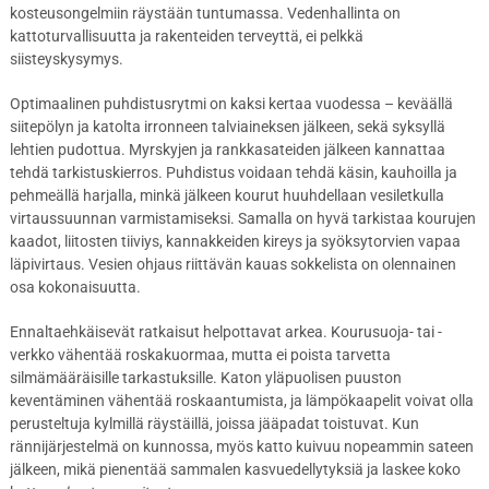
kosteusongelmiin räystään tuntumassa. Vedenhallinta on
kattoturvallisuutta ja rakenteiden terveyttä, ei pelkkä
siisteyskysymys.
Optimaalinen puhdistusrytmi on kaksi kertaa vuodessa – keväällä
siitepölyn ja katolta irronneen talviaineksen jälkeen, sekä syksyllä
lehtien pudottua. Myrskyjen ja rankkasateiden jälkeen kannattaa
tehdä tarkistuskierros. Puhdistus voidaan tehdä käsin, kauhoilla ja
pehmeällä harjalla, minkä jälkeen kourut huuhdellaan vesiletkulla
virtaussuunnan varmistamiseksi. Samalla on hyvä tarkistaa kourujen
kaadot, liitosten tiiviys, kannakkeiden kireys ja syöksytorvien vapaa
läpivirtaus. Vesien ohjaus riittävän kauas sokkelista on olennainen
osa kokonaisuutta.
Ennaltaehkäisevät ratkaisut helpottavat arkea. Kourusuoja- tai -
verkko vähentää roskakuormaa, mutta ei poista tarvetta
silmämääräisille tarkastuksille. Katon yläpuolisen puuston
keventäminen vähentää roskaantumista, ja lämpökaapelit voivat olla
perusteltuja kylmillä räystäillä, joissa jääpadat toistuvat. Kun
rännijärjestelmä on kunnossa, myös katto kuivuu nopeammin sateen
jälkeen, mikä pienentää sammalen kasvuedellytyksiä ja laskee koko