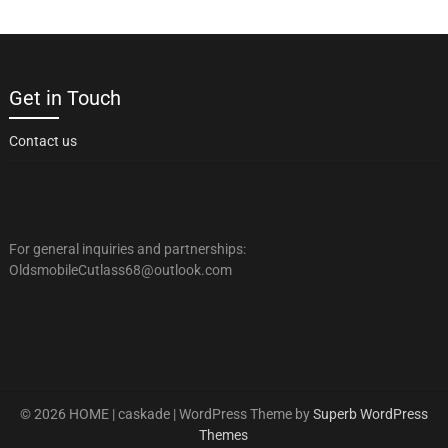
Get in Touch
Contact us
For general inquiries and partnerships:
OldsmobileCutlass68@outlook.com
© 2026 HOME | caskade
| WordPress Theme by
Superb WordPress
Themes