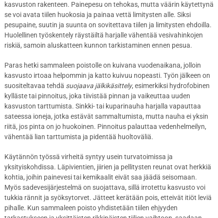
kasvuston rakenteen. Painepesu on tehokas, mutta väärin käytettynä
se voi avata tiilen huokosia ja painaa vettä limitysten alle. Siksi
pesupaine, suutin ja suunta on sovitettava tiilen ja limitysten ehdoilla.
Huolellinen työskentely räystäiltä harjalle vähentää vesivahinkojen
riskiä, samoin aluskatteen kunnon tarkistaminen ennen pesua.
Paras hetki sammaleen poistolle on kuivana vuodenaikana, jolloin
kasvusto irtoaa helpommin ja katto kuivuu nopeasti. Työn jälkeen on
suositeltavaa tehdä
suojaava jälkikäsittely
, esimerkiksi hydrofobinen
kylläste tai pinnoitus, joka tiivistää pinnan ja vaikeuttaa uuden
kasvuston tarttumista. Sinkki- tai kuparinauha harjalla vapauttaa
sateessa ioneja, jotka estävät sammaltumista, mutta nauha ei yksin
riitä, jos pinta on jo huokoinen. Pinnoitus palauttaa vedenhelmeilyn,
vähentää lian tarttumista ja pidentää huoltoväliä.
Käytännön työssä virheitä syntyy usein turvatoimissa ja
yksityiskohdissa. Läpivientien, jiirien ja pellitysten reunat ovat herkkiä
kohtia, joihin painevesi tai kemikaalit eivät saa jäädä seisomaan.
Myös sadevesijärjestelmä on suojattava, sillä irrotettu kasvusto voi
tukkia rännit ja syöksytorvet. Jätteet kerätään pois, etteivät itiöt leviä
pihalle. Kun sammaleen poisto yhdistetään tiilen ehjyyden