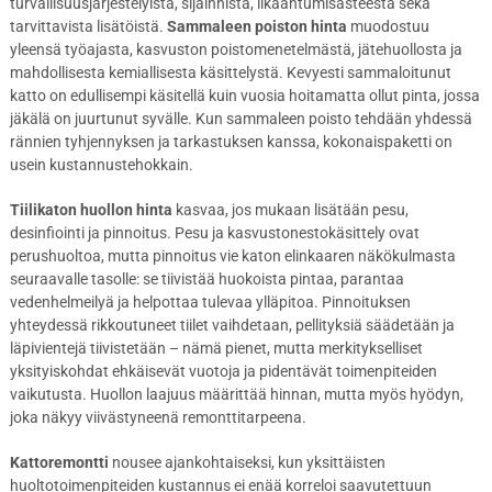
turvallisuusjärjestelyistä, sijainnista, likaantumisasteesta sekä
tarvittavista lisätöistä.
Sammaleen poiston hinta
muodostuu
yleensä työajasta, kasvuston poistomenetelmästä, jätehuollosta ja
mahdollisesta kemiallisesta käsittelystä. Kevyesti sammaloitunut
katto on edullisempi käsitellä kuin vuosia hoitamatta ollut pinta, jossa
jäkälä on juurtunut syvälle. Kun sammaleen poisto tehdään yhdessä
rännien tyhjennyksen ja tarkastuksen kanssa, kokonaispaketti on
usein kustannustehokkain.
Tiilikaton huollon hinta
kasvaa, jos mukaan lisätään pesu,
desinfiointi ja pinnoitus. Pesu ja kasvustonestokäsittely ovat
perushuoltoa, mutta pinnoitus vie katon elinkaaren näkökulmasta
seuraavalle tasolle: se tiivistää huokoista pintaa, parantaa
vedenhelmeilyä ja helpottaa tulevaa ylläpitoa. Pinnoituksen
yhteydessä rikkoutuneet tiilet vaihdetaan, pellityksiä säädetään ja
läpivientejä tiivistetään – nämä pienet, mutta merkitykselliset
yksityiskohdat ehkäisevät vuotoja ja pidentävät toimenpiteiden
vaikutusta. Huollon laajuus määrittää hinnan, mutta myös hyödyn,
joka näkyy viivästyneenä remonttitarpeena.
Kattoremontti
nousee ajankohtaiseksi, kun yksittäisten
huoltotoimenpiteiden kustannus ei enää korreloi saavutettuun