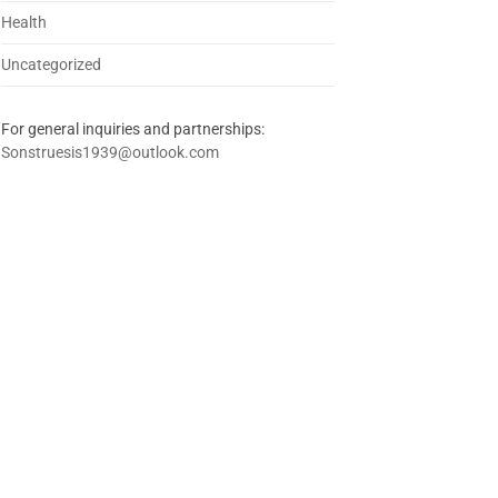
Health
Uncategorized
For general inquiries and partnerships:
Sonstruesis1939@outlook.com