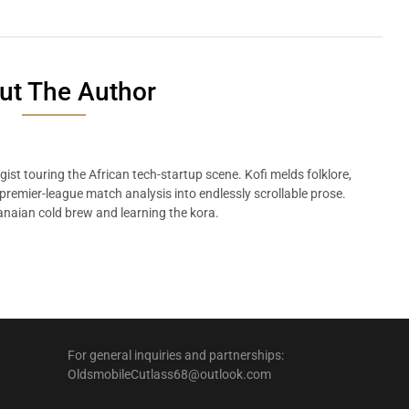
ut The Author
ist touring the African tech-startup scene. Kofi melds folklore,
remier-league match analysis into endlessly scrollable prose.
naian cold brew and learning the kora.
For general inquiries and partnerships:
OldsmobileCutlass68@outlook.com