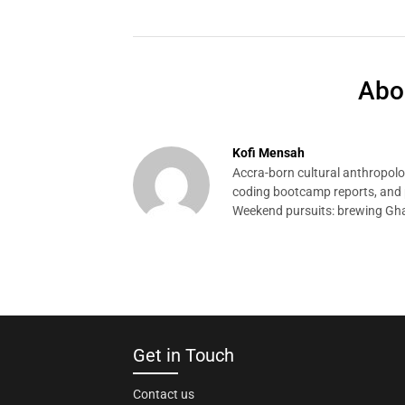
Abo
Kofi Mensah
Accra-born cultural anthropolog
coding bootcamp reports, and p
Weekend pursuits: brewing Gha
Get in Touch
Contact us