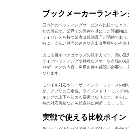
ブックメーカーランキン
国内外のベッティングサービスを比較するとき
社の所在地、業界での評判を基にした評価軸は
ライセンスを持つ業者は規制遵守が明確であり
時に、支払い処理の速さや入出金手数料の有無
次に注目すべきはオッズの競争力です。高い還
ライブベッティングや特殊なスポーツ市場の充
や
ボーナス
の内容・利用条件も確認が必要で、
なります。
モバイル対応やユーザーインターフェースの使
か、アプリの安定性、ライブストリーミングや
キングの上下を決める要素となります。さらに
時の対応実績なども総合的に判断しましょう。
実戦で使える比較ポイン
ランキング上位だけで選ぶのではなく、自分の