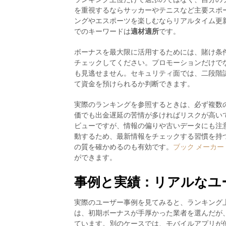
を重視するならサッカーやテニスなど主要スポ
ングやエスポーツを楽しむならリアルタイム更
でのキーワードは
適材適所
です。
ボーナスを最大限に活用するためには、賭け条
チェックしてください。プロモーションだけで
も見逃せません。セキュリティ面では、二段階
て資金を預けられるか判断できます。
実際のランキングを参照するときは、必ず複数
価でも出金遅延の苦情が多ければリスクが高い
ビューですが、情報の偏りや古いデータにも注
動するため、最新情報をチェックする習慣を持
の質を確かめるのも有効です。
ブック メーカー 
ができます。
事例と実績：リアルなユ
実際のユーザー事例を見てみると、ランキング
は、初期ボーナスが手厚かった業者を選んだが
ています。別のケースでは、モバイルアプリが