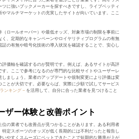
ーツに強いブックメーカーを探すべきですし、ライブベッティ
新やマルチマーケットの充実したサイトが向いています。ここ
件（ロールオーバー）や最低オッズ、対象市場の制限を事前に
なく、定期的なキャンペーンやロイヤリティプログラムの有無
認証の有無や暗号化技術の導入状況を確認することで、安心し
の評価軸を確認するのが賢明です。例えば、あるサイトが高評
です。ここで参考になるのが専門的な比較サイトやユーザーレ
意しましょう。業者のアップデートや規制変更により評価は変
つことが大切です。必要ならば、実際に少額で試してサービス
ランキング –
を活用して、自分に合った業者を見つけること
ーザー体験と改善ポイント
上位の業者でも改善点が見つかることがあります。ある利用者
、特定スポーツのオッズが低く長期的には不利だったと報告し
使いやすくスムーズにベットできたことで短期的な勝率が上が