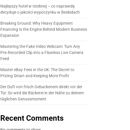
Najlepszy hotel w Istebnej – co naprawdę
decyduje o jakości wypoczynku w Beskidach
Breaking Ground: Why Heavy Equipment
Financing Is the Engine Behind Modern Business
Expansion
Mastering the Fake Video Webcam: Turn Any
Pre‑Recorded Clip into a Flawless Live Camera
Feed
Master eBay Fees in the UK: The Secret to
Pricing Smart and Keeping More Profit
Der Duft von frisch Gebackenem direkt vor der
Tür: So wird die Bäckerei in der Nähe zu deinem
täglichen Genussmoment
Recent Comments
No comments to show.