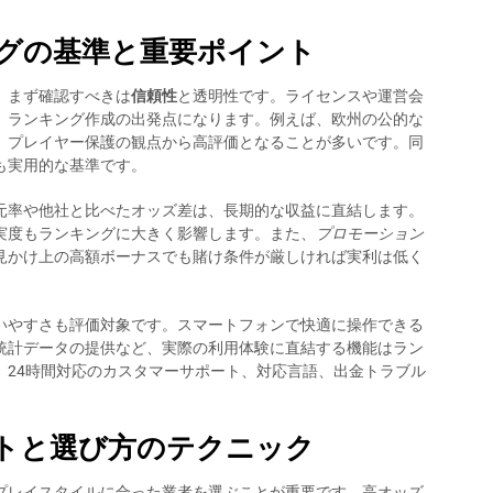
グの基準と重要ポイント
、まず確認すべきは
信頼性
と透明性です。ライセンスや運営会
、ランキング作成の出発点になります。例えば、欧州の公的な
、プレイヤー保護の観点から高評価となることが多いです。同
も実用的な基準です。
元率や他社と比べたオッズ差は、長期的な収益に直結します。
実度もランキングに大きく影響します。また、
プロモーション
見かけ上の高額ボーナスでも賭け条件が厳しければ実利は低く
いやすさも評価対象です。スマートフォンで快適に操作できる
統計データの提供など、実際の利用体験に直結する機能はラン
、24時間対応のカスタマーサポート、対応言語、出金トラブル
トと選び方のテクニック
プレイスタイルに合った業者を選ぶことが重要です。高オッズ