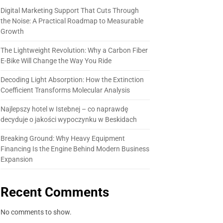
Digital Marketing Support That Cuts Through
the Noise: A Practical Roadmap to Measurable
Growth
The Lightweight Revolution: Why a Carbon Fiber
E-Bike Will Change the Way You Ride
Decoding Light Absorption: How the Extinction
Coefficient Transforms Molecular Analysis
Najlepszy hotel w Istebnej – co naprawdę
decyduje o jakości wypoczynku w Beskidach
Breaking Ground: Why Heavy Equipment
Financing Is the Engine Behind Modern Business
Expansion
Recent Comments
No comments to show.