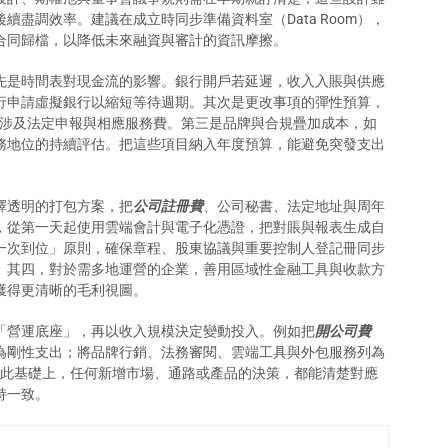
續盡調效率。建議在成立時同步準備資料室（Data Room），
合同歸檔，以降低未來融資與審計的資訊摩擦。
先是時間表對現金流的影響。銀行開戶若延遲，收入入賬與供應
行申請虛擬銀行以縮短等待週期。其次是更改事項的彈性預算，
均涉及法定申報與相應服務費。第三是品牌與合規疊加成本，如
務地位的持續評估。把這些項目納入年度預算，能避免突發支出
擇透明的打包方案，把
公司註冊費
、公司秘書、法定地址與周年
，從第一天起使用雲端會計與電子化憑證，把對賬與報表生成自
一次到位」原則，確保章程、股東協議與重要控制人登記冊同步
。其四，對於需多地運營的企業，善用區域性金融工具與收款方
獲得更清晰的毛利視圖。
「營運底座」，再以收入規模決定變動投入。例如把
開公司費
為剛性支出；將品牌行銷、法務審閱、雲端工具與外包服務列為
。在此基礎上，任何新增市場、通路或產品的決策，都能清楚對應
持一致。