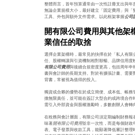
整體而言，首年預算通常由一次性註冊支出與年
無論企業規模大小，最好建立「固定費用」與「
工具、外包與額外文件需求。以此框架掌握
公司
開有限公司費用與其他架
業信任的取捨
選擇企業架構時，最常見的抉擇在於「私人有限
任、股權轉讓與引資機制相對順暢、品牌信用度
有限公司費用
與後續合規密度更高，包括周年申
書與會計師的長期支持。對於有擴張計畫、需要
背書，常被視為值得的投入。
獨資或合夥的優勢在於成立簡便、成本低、帳務
擔無限責任，並可能在簽訂大型合約或跨境合作
需引入外部資金與股權激勵時，多數創辦人會轉
在稅務與會計層面，有限公司須定期編制財務報
味著
開有限公司費用
並非一次性，而是每個財政
表、電子發票與收款工具，能顯著降低審計整理