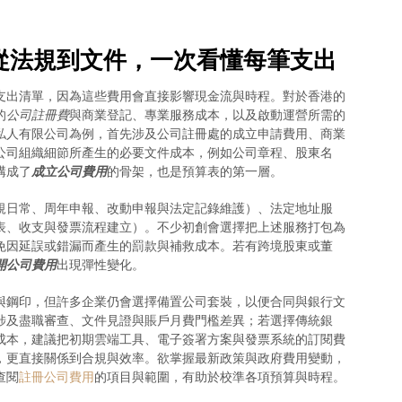
從法規到文件，一次看懂每筆支出
支出清單，因為這些費用會直接影響現金流與時程。對於香港的
的
公司註冊費
與商業登記、專業服務成本，以及啟動運營所需的
私人有限公司為例，首先涉及公司註冊處的成立申請費用、商業
公司組織細節所產生的必要文件成本，例如公司章程、股東名
構成了
成立公司費用
的骨架，也是預算表的第一層。
規日常、周年申報、改動申報與法定記錄維護）、法定地址服
表、收支與發票流程建立）。不少初創會選擇把上述服務打包為
免因延誤或錯漏而產生的罰款與補救成本。若有跨境股東或董
開公司費用
出現彈性變化。
與鋼印，但許多企業仍會選擇備置公司套裝，以便合同與銀行文
涉及盡職審查、文件見證與賬戶月費門檻差異；若選擇傳統銀
成本，建議把初期雲端工具、電子簽署方案與發票系統的訂閱費
，更直接關係到合規與效率。欲掌握最新政策與政府費用變動，
查閱
註冊公司費用
的項目與範圍，有助於校準各項預算與時程。