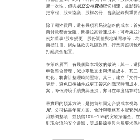
屬一次性，但與
成立公司費用
密切相連，並影響後
把章程、股東協議、股權名冊、會議記錄與重要
除了顯性費用，還有幾項容易被忽略的成本：首
商付款都會受阻，間接拉高營運成本；可考慮並
例如董事/股東變更、股份調整與地址遷移等，
商標註冊、網站條款與私隱政策、行業牌照與稅
打亂資金配置。
在策略層面，有幾個降本增效的做法：其一，選
申報整合管理，減少零散支出與溝通成本。其二
動化，將審計整理時間壓縮。其三，建立「文件
更新，避免日後補件或更正帶來的隱形時間成本
案，降低跨境手續費與匯損，亦可在年度結算時
最實用的預算方法，是把首年固定合規成本視為
用
、公司秘書年度方案、會計與稅務基本配套列
滾動調整項，並預留10%—15%的突發預備金
到現金流的安全邊際，讓成長節奏與合規要求保