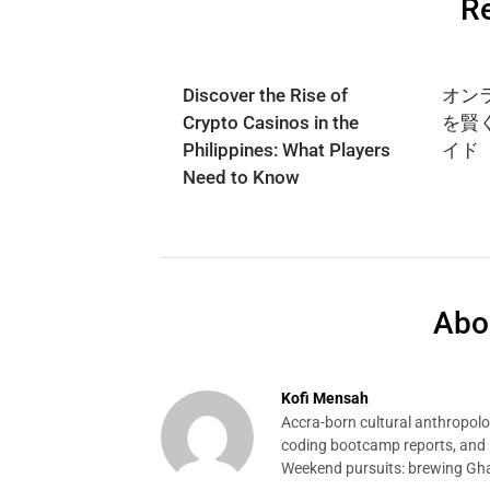
Re
Discover the Rise of
オン
Crypto Casinos in the
を賢
Philippines: What Players
イド
Need to Know
Abo
Kofi Mensah
Accra-born cultural anthropolog
coding bootcamp reports, and p
Weekend pursuits: brewing Gha