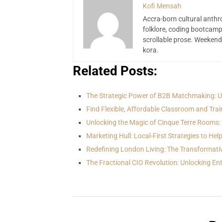
Kofi Mensah
Accra-born cultural anthr
folklore, coding bootcamp
scrollable prose. Weekend
kora.
Related Posts:
The Strategic Power of B2B Matchmaking: 
Find Flexible, Affordable Classroom and Tra
Unlocking the Magic of Cinque Terre Rooms
Marketing Hull: Local-First Strategies to Hel
Redefining London Living: The Transformat
The Fractional CIO Revolution: Unlocking En