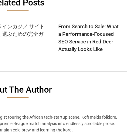
lated Posts
ラインカジノ サイト
From Search to Sale: What
く選ぶための完全ガ
a Performance-Focused
SEO Service in Red Deer
Actually Looks Like
ut The Author
ist touring the African tech-startup scene. Kofi melds folklore,
remier-league match analysis into endlessly scrollable prose.
naian cold brew and learning the kora.