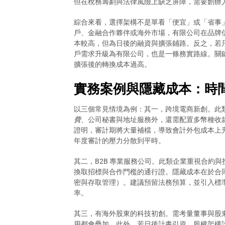
但在稅務籌劃與法律風險上缺乏屏障，需要創辦
綜合來看，選擇架構不是單看「便宜」或「省事
戶、金融合作夥伴或海外市場，有限公司在品牌
本較高，但為日後的融資與擴張鋪路。反之，若
戶需求升級為有限公司，也是一條務實路線。關
擴張後的轉換成本過高。
實務案例與隱藏成本：時
以三個常見情境為例：其一，跨境電商新創。此
費
、公司秘書與地址服務外，還需配置多幣種收
證明，審計期將大量補檔，導致會計外包成本上
年度審計的壓力分散到平時。
其二，B2B 專業服務公司。此類企業重視合約
換取招標與合作門檻的通行證。隱藏成本在於合
密與存取管理）。建議預留法務預算，並引入標
率。
其三，有海外股東的科技初創。需考量董事與股東
用都會疊加。此外，若日後計畫引資，股權架構