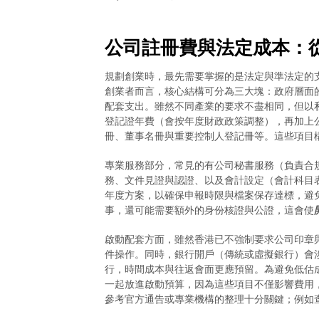
公司註冊費與法定成本：
規劃創業時，最先需要掌握的是法定與準法定的
創業者而言，核心結構可分為三大塊：政府層面
配套支出。雖然不同產業的要求不盡相同，但以
登記證年費（會按年度財政政策調整），再加上
冊、董事名冊與重要控制人登記冊等。這些項目
專業服務部分，常見的有公司秘書服務（負責合
務、文件見證與認證、以及會計設定（會計科目
年度方案，以確保申報時限與檔案保存達標，避
事，還可能需要額外的身份核證與公證，這會使
啟動配套方面，雖然香港已不強制要求公司印章
件操作。同時，銀行開戶（傳統或虛擬銀行）會
行，時間成本與往返會面更應預留。為避免低估
一起放進啟動預算，因為這些項目不僅影響費用
參考官方通告或專業機構的整理十分關鍵；例如