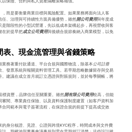
人以保險、合約與私人資產隔離策略補強。
」，而是要衡量商業目標與風險配置。如果業務將面向法人客
信任、治理與可持續性方面具備優勢，雖然
開公司費用
與年度成
只是階段性的小型試營運，先以低成本架構起步，再視營收與客
鍵在於提早把
成立公司費用
與後續合規節奏納入商業模型，以免
間表、現金流管理與省錢策略
類業務著重付款通道、平台合規與國際物流，除基本
公司註冊
款、發票系統與報關資料管理工具。若早期忽略數據留存與交易
升。建議在成立首月就訂立憑證與對賬規則，並於每季關帳，將
與投標資歷，品牌信任至關重要。雖然
開有限公司費用
較高，但能
同審閱、專業責任保險、以及資料保護制度建置（如客戶資料加
準合同範本與電子簽署流程，在保證合規的前提下提高成交效
的身分核證、見證、公證與跨境KYC程序，時間成本與文件費
設計、期權池與董事會議事規則需在早期就訂清楚；這些設計雖