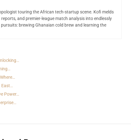
opologist touring the African tech-startup scene. Kofi melds
 reports, and premier-league match analysis into endlessly
 pursuits: brewing Ghanaian cold brew and learning the
Unlocking…
ining…
: Where…
p East…
ive Power…
terprise…