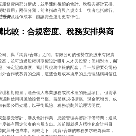
度服務費兩部分構成，並串連到後續的會計、稅務與審計安排。
變動費用」兩個分類，前者指政府與合規支出，後者包括銀行、
註冊費
及延伸成本，能讓資金運用更有彈性。
構比較：合規密度、稅務安排與商
公司」與「獨資/合夥」之間。有限公司的優勢在於股東有限責
較高，並可透過股權與期權設計吸引人才與投資；但相對地，
開
報、法定記錄維護、審計與稅務申報的配套，且一般需要公司秘
對外合作或募資的企業，這些合規成本換來的是治理結構與信任
管理相對輕量，適合個人專業服務或試水溫的微型項目。但需承
時遇到信用與風險控管門檻。當業務規模擴張、現金流增長、或
向有限公司架構，以平衡風險、稅務規劃與治理透明度。
表並接受審計，涉及會計作業、憑證管理與審計準備時間；這意
年度都有固定節奏的合規支出。若前期就導入標準化會計科目
時間與外包成本。相較之下，獨資/合夥的帳務要求較為簡單，