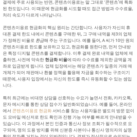
결제에 주로 사용되는 반면, 콘텐츠이용료는 말 그대로 ‘콘텐츠’에 특화
된 한도입니다. 이 때문에 현금화를 시도할 때도 접근 방법과 수수료율,
처리 속도가 다르게 나타납니다.
콘텐츠이용료 현금화의 핵심 원리는 간단합니다. 사용자가 자신의 휴
대폰 결제 한도 내에서 콘텐츠를 구매한 뒤, 그 구매 내역을 제3의 업체
가 정해진 비율로
환급
해 주는 구조입니다. 예를 들어, A 씨가 10만 원의
콘텐츠이용료 한도를 보유하고 있고, 현금화를 원한다면, 먼저 안내받
은 특정 디지털 콘텐츠를 결제합니다. 이후 결제 완료 내역을 업체에 제
출하면, 사전에 약속한
현금화 비율
에 따라 수수료를 제외한 금액을 계
좌로 입금받게 됩니다. 업체 입장에서는 해당 콘텐츠가 일종의 거래 매
개체가 되어 재판매나 환불 정책을 활용해 자금을 회수하는 구조이기
때문에, 사용자 입장에서는 자신의 한도를 즉시 유동화할 수 있는 셈입
니다.
특히 최근에는 비대면 상담을 선호하는 수요가 늘면서 전화, 카카오톡,
문자 메시지를 통한 상담 접수가 일반화되었습니다. 예를 들어, 온라인
에서
콘텐츠이용료 현금화
서비스를 찾는 사용자들은 별도의 방문 없이
도 모바일 메신저로 한도 확인과 진행 가능 여부를 빠르게 안내받을 수
있습니다. 이 과정에서 본인 인증과 통신사 정보 조회가 필수적으로 요
구되며, 명의 도용 방지를 위해 신분증 사본이나 통신사 명의자의 실명
확인 절차를 거치는 것이 일반적입니다. 결제가 정상적으로 승인되는