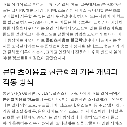
매월 정기적으로 부여되는 휴대폰 결제 한도. 그중에서도
콘텐츠이용
료
는 앱 마켓, 웹툰, 게임 아이템, 스트리밍 서비스 등 디지털 콘텐츠를
구매할 때 사용할 수 있는 결제 수단입니다. 하지만 모든 사람이 이 한도
를 필요로 하지는 않습니다. 어떤 이들은 현금 흐름이 급하거나 예상치
못한 지출을 메워야 하는 순간, 사용하지 않고 남아 있는 콘텐츠이용료
한도를 발견하고 이를 현금으로 전환하는 방법을 고민하게 됩니다. 이
때 등장하는 개념이 바로
콘텐츠이용료 현금화
입니다. 이 글에서는 휴
대폰 소액결제와는 다른 콘텐츠이용료의 성격을 짚어보고, 현금화가 어
떤 절차로 이루어지는지, 그리고 안전하게 진행하기 위해 반드시 알아
야 할 정보들을 빠짐없이 담았습니다.
콘텐츠이용료 현금화의 기본 개념과
작동 방식
통신 3사(SK텔레콤, KT, LG유플러스)는 가입자에게 매월 일정 금액의
콘텐츠이용료 한도
를 제공합니다. 이는 일반적인 소액결제와는 엄연히
다른 결제 영역으로, 구글플레이, 앱스토어, 원스토어 등 주요 앱 마켓과
각종 웹소설 플랫폼, 음원 사이트, 영상 스트리밍 서비스처럼 디지털 콘
텐츠를 구매할 때만 승인되는 결제 방식입니다. 흔히 ‘소액결제 현금
화’와 혼동하는 경우가 많지만, 소액결제는 실물 상품이나 일반 서비스