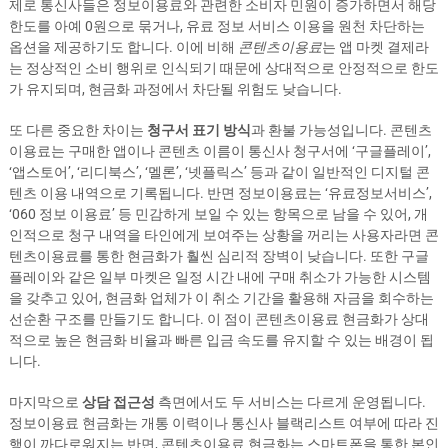
제로 통신사들은 정보이용료와 관련한 소비자 민원이 증가하면서 해당
한도를 아예 0원으로 묶거나, 유료 정보 서비스 이용을 원천 차단하는
옵션을 제공하기도 합니다. 이에 비해
콘텐츠이용료
는 앱 마켓 결제라
는 정상적인 소비 행위로 인식되기 때문에 상대적으로 안정적으로 한도
가 유지되며, 현금화 과정에서 차단될 위험도 낮습니다.
또 다른 중요한 차이는
청구서 표기 방식
과 환불 가능성입니다. 콘텐츠
이용료는 구매한 앱이나 콘텐츠 이름이 통신사 청구서에 ‘구글플레이’,
‘앱스토어’, ‘리디북스’, ‘멜론’, ‘넷플릭스’ 등과 같이 일반적인 디지털 콘
텐츠 이용 내역으로 기록됩니다. 반면 정보이용료는 ‘유료정보서비스’,
‘060 정보 이용료’ 등 민감하게 보일 수 있는 항목으로 남을 수 있어, 개
인적으로 청구 내역을 타인에게 보여주는 상황을 꺼리는 사용자라면 콘
텐츠이용료를 통한 현금화가 훨씬 심리적 장벽이 낮습니다. 또한 구글
플레이와 같은 일부 마켓은 일정 시간 내에 구매 취소가 가능한 시스템
을 갖추고 있어, 현금화 업체가 이 취소 기간을 활용해 자금을 회수하는
선순환 구조를 만들기도 합니다. 이 점이 콘텐츠이용료 현금화가 상대
적으로 높은 현금화 비율과 빠른 입금 속도를 유지할 수 있는 배경이 됩
니다.
마지막으로
상담 접근성
측면에서도 두 서비스는 다르게 운영됩니다.
정보이용료 현금화는 개통 이력이나 통신사 블랙리스트 여부에 따라 진
행이 까다로워지는 반면, 콘텐츠이용료 현금화는 스마트폰을 통한 본인