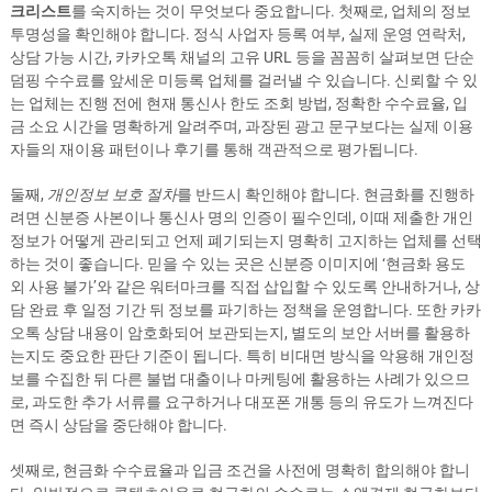
크리스트
를 숙지하는 것이 무엇보다 중요합니다. 첫째로, 업체의 정보
투명성을 확인해야 합니다. 정식 사업자 등록 여부, 실제 운영 연락처,
상담 가능 시간, 카카오톡 채널의 고유 URL 등을 꼼꼼히 살펴보면 단순
덤핑 수수료를 앞세운 미등록 업체를 걸러낼 수 있습니다. 신뢰할 수 있
는 업체는 진행 전에 현재 통신사 한도 조회 방법, 정확한 수수료율, 입
금 소요 시간을 명확하게 알려주며, 과장된 광고 문구보다는 실제 이용
자들의 재이용 패턴이나 후기를 통해 객관적으로 평가됩니다.
둘째,
개인정보 보호 절차
를 반드시 확인해야 합니다. 현금화를 진행하
려면 신분증 사본이나 통신사 명의 인증이 필수인데, 이때 제출한 개인
정보가 어떻게 관리되고 언제 폐기되는지 명확히 고지하는 업체를 선택
하는 것이 좋습니다. 믿을 수 있는 곳은 신분증 이미지에 ‘현금화 용도
외 사용 불가’와 같은 워터마크를 직접 삽입할 수 있도록 안내하거나, 상
담 완료 후 일정 기간 뒤 정보를 파기하는 정책을 운영합니다. 또한 카카
오톡 상담 내용이 암호화되어 보관되는지, 별도의 보안 서버를 활용하
는지도 중요한 판단 기준이 됩니다. 특히 비대면 방식을 악용해 개인정
보를 수집한 뒤 다른 불법 대출이나 마케팅에 활용하는 사례가 있으므
로, 과도한 추가 서류를 요구하거나 대포폰 개통 등의 유도가 느껴진다
면 즉시 상담을 중단해야 합니다.
셋째로, 현금화 수수료율과 입금 조건을 사전에 명확히 합의해야 합니