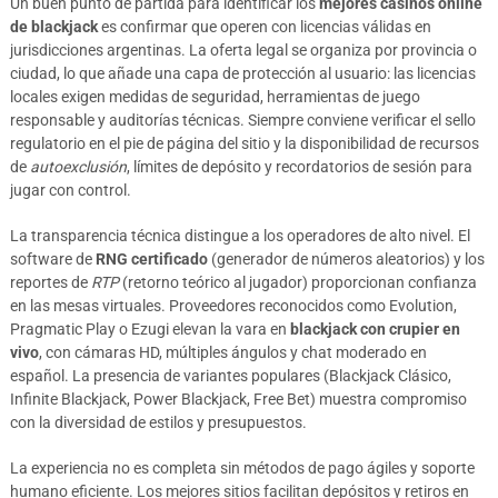
Un buen punto de partida para identificar los
mejores casinos online
de blackjack
es confirmar que operen con licencias válidas en
jurisdicciones argentinas. La oferta legal se organiza por provincia o
ciudad, lo que añade una capa de protección al usuario: las licencias
locales exigen medidas de seguridad, herramientas de juego
responsable y auditorías técnicas. Siempre conviene verificar el sello
regulatorio en el pie de página del sitio y la disponibilidad de recursos
de
autoexclusión
, límites de depósito y recordatorios de sesión para
jugar con control.
La transparencia técnica distingue a los operadores de alto nivel. El
software de
RNG certificado
(generador de números aleatorios) y los
reportes de
RTP
(retorno teórico al jugador) proporcionan confianza
en las mesas virtuales. Proveedores reconocidos como Evolution,
Pragmatic Play o Ezugi elevan la vara en
blackjack con crupier en
vivo
, con cámaras HD, múltiples ángulos y chat moderado en
español. La presencia de variantes populares (Blackjack Clásico,
Infinite Blackjack, Power Blackjack, Free Bet) muestra compromiso
con la diversidad de estilos y presupuestos.
La experiencia no es completa sin métodos de pago ágiles y soporte
humano eficiente. Los mejores sitios facilitan depósitos y retiros en