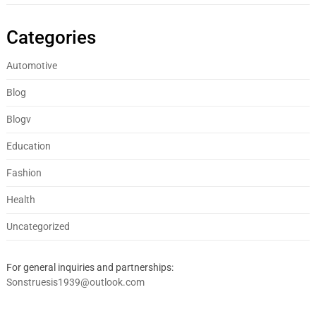
Categories
Automotive
Blog
Blogv
Education
Fashion
Health
Uncategorized
For general inquiries and partnerships:
Sonstruesis1939@outlook.com