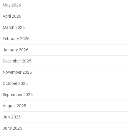
May 2026
April 2026
March 2026
February 2026
January 2026
December 2025
November 2025
October 2025
September 2025
August 2025
July 2025
June 2025