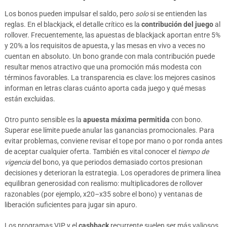
Los bonos pueden impulsar el saldo, pero
solo
si se entienden las
reglas. En el blackjack, el detalle crítico es la
contribución del juego
al
rollover. Frecuentemente, las apuestas de blackjack aportan entre 5%
y 20% a los requisitos de apuesta, y las mesas en vivo a veces no
cuentan en absoluto. Un bono grande con mala contribución puede
resultar menos atractivo que una promoción más modesta con
términos favorables. La transparencia es clave: los mejores casinos
informan en letras claras cuánto aporta cada juego y qué mesas
están excluidas.
Otro punto sensible es la
apuesta máxima permitida
con bono.
Superar ese límite puede anular las ganancias promocionales. Para
evitar problemas, conviene revisar el tope por mano o por ronda antes
de aceptar cualquier oferta. También es vital conocer el
tiempo de
vigencia
del bono, ya que periodos demasiado cortos presionan
decisiones y deterioran la estrategia. Los operadores de primera línea
equilibran generosidad con realismo: multiplicadores de rollover
razonables (por ejemplo, x20–x35 sobre el bono) y ventanas de
liberación suficientes para jugar sin apuro.
Los programas VIP y el
cashback
recurrente suelen ser más valiosos