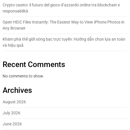
Crypto casino: il futuro del gioco d’azzardo online tra blockchain e
responsabilità
Open HEIC Files Instantly: The Easiest Way to View iPhone Photos in
Any Browser
Khám phá thế giới sòng bạc trực tuyến: Hướng dẫn chọn lựa an toàn
và hiệu quả
Recent Comments
No comments to show.
Archives
August 2026
July 2026
June 2026