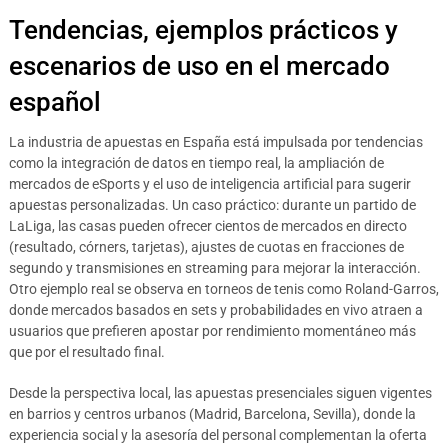
Tendencias, ejemplos prácticos y
escenarios de uso en el mercado
español
La industria de apuestas en España está impulsada por tendencias
como la integración de datos en tiempo real, la ampliación de
mercados de eSports y el uso de inteligencia artificial para sugerir
apuestas personalizadas. Un caso práctico: durante un partido de
LaLiga, las casas pueden ofrecer cientos de mercados en directo
(resultado, córners, tarjetas), ajustes de cuotas en fracciones de
segundo y transmisiones en streaming para mejorar la interacción.
Otro ejemplo real se observa en torneos de tenis como Roland-Garros,
donde mercados basados en sets y probabilidades en vivo atraen a
usuarios que prefieren apostar por rendimiento momentáneo más
que por el resultado final.
Desde la perspectiva local, las apuestas presenciales siguen vigentes
en barrios y centros urbanos (Madrid, Barcelona, Sevilla), donde la
experiencia social y la asesoría del personal complementan la oferta