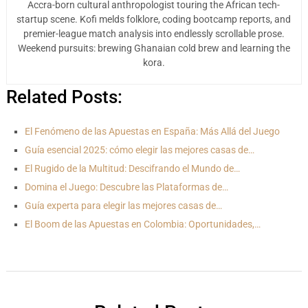
Accra-born cultural anthropologist touring the African tech-
startup scene. Kofi melds folklore, coding bootcamp reports, and
premier-league match analysis into endlessly scrollable prose.
Weekend pursuits: brewing Ghanaian cold brew and learning the
kora.
Related Posts:
El Fenómeno de las Apuestas en España: Más Allá del Juego
Guía esencial 2025: cómo elegir las mejores casas de…
El Rugido de la Multitud: Descifrando el Mundo de…
Domina el Juego: Descubre las Plataformas de…
Guía experta para elegir las mejores casas de…
El Boom de las Apuestas en Colombia: Oportunidades,…