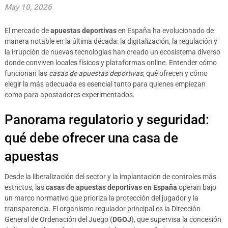
May 10, 2026
El mercado de
apuestas deportivas
en España ha evolucionado de
manera notable en la última década: la digitalización, la regulación y
la irrupción de nuevas tecnologías han creado un ecosistema diverso
donde conviven locales físicos y plataformas online. Entender cómo
funcionan las
casas de apuestas deportivas
, qué ofrecen y cómo
elegir la más adecuada es esencial tanto para quienes empiezan
como para apostadores experimentados.
Panorama regulatorio y seguridad:
qué debe ofrecer una casa de
apuestas
Desde la liberalización del sector y la implantación de controles más
estrictos, las
casas de apuestas deportivas en España
operan bajo
un marco normativo que prioriza la protección del jugador y la
transparencia. El organismo regulador principal es la Dirección
General de Ordenación del Juego (
DGOJ
), que supervisa la concesión