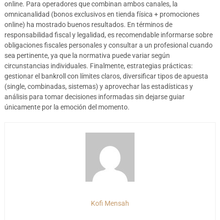
online. Para operadores que combinan ambos canales, la
omnicanalidad (bonos exclusivos en tienda física + promociones
online) ha mostrado buenos resultados. En términos de
responsabilidad fiscal y legalidad, es recomendable informarse sobre
obligaciones fiscales personales y consultar a un profesional cuando
sea pertinente, ya que la normativa puede variar según
circunstancias individuales. Finalmente, estrategias prácticas:
gestionar el bankroll con límites claros, diversificar tipos de apuesta
(single, combinadas, sistemas) y aprovechar las estadísticas y
análisis para tomar decisiones informadas sin dejarse guiar
únicamente por la emoción del momento.
Kofi Mensah