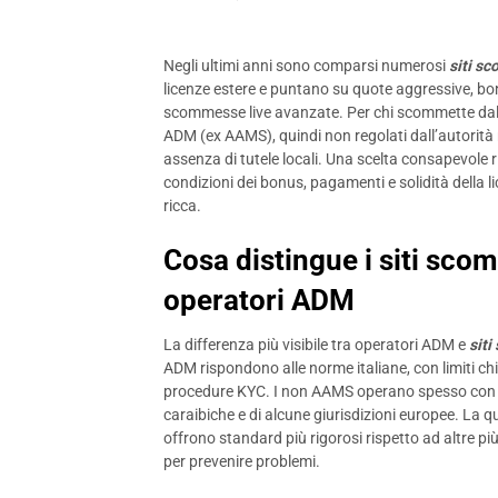
Negli ultimi anni sono comparsi numerosi
siti s
licenze estere e puntano su quote aggressive, bon
scommesse live avanzate. Per chi scommette dall’I
ADM (ex AAMS), quindi non regolati dall’autorità
assenza di tutele locali. Una scelta consapevole 
condizioni dei bonus, pagamenti e solidità della l
ricca.
Cosa distingue i siti sc
operatori ADM
La differenza più visibile tra operatori ADM e
sit
ADM rispondono alle norme italiane, con limiti chi
procedure KYC. I non AAMS operano spesso con 
caraibiche e di alcune giurisdizioni europee. La 
offrono standard più rigorosi rispetto ad altre più
per prevenire problemi.