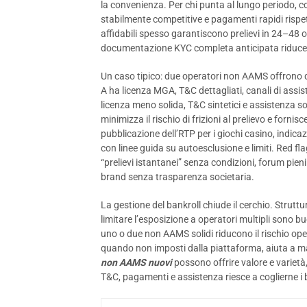
la convenienza. Per chi punta al lungo periodo, c
stabilmente competitive e pagamenti rapidi rispet
affidabili spesso garantiscono prelievi in 24–48 or
documentazione KYC completa anticipata riduce il 
Un caso tipico: due operatori non AAMS offrono 
A ha licenza MGA, T&C dettagliati, canali di assis
licenza meno solida, T&C sintetici e assistenza sol
minimizza il rischio di frizioni al prelievo e forni
pubblicazione dell’RTP per i giochi casino, indicazi
con linee guida su autoesclusione e limiti. Red fl
“prelievi istantanei” senza condizioni, forum pien
brand senza trasparenza societaria.
La gestione del bankroll chiude il cerchio. Struttu
limitare l’esposizione a operatori multipli sono b
uno o due non AAMS solidi riducono il rischio oper
quando non imposti dalla piattaforma, aiuta a man
non AAMS nuovi
possono offrire valore e varietà
T&C, pagamenti e assistenza riesce a coglierne i b