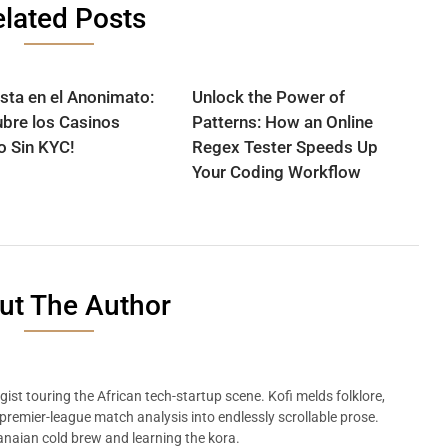
lated Posts
sta en el Anonimato:
Unlock the Power of
bre los Casinos
Patterns: How an Online
o Sin KYC!
Regex Tester Speeds Up
Your Coding Workflow
ut The Author
ist touring the African tech-startup scene. Kofi melds folklore,
remier-league match analysis into endlessly scrollable prose.
naian cold brew and learning the kora.