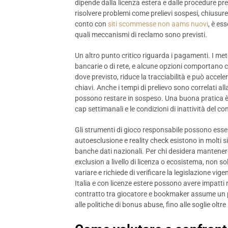
dipende dalla licenza estera e dalle procedure pre
risolvere problemi come prelievi sospesi, chiusur
conto con
siti scommesse non aams nuovi
, è es
quali meccanismi di reclamo sono previsti.
Un altro punto critico riguarda i pagamenti. I met
bancarie o di rete, e alcune opzioni comportano c
dove previsto, riduce la tracciabilità e può acceler
chiavi. Anche i tempi di prelievo sono correlati a
possono restare in sospeso. Una buona pratica è le
cap settimanali e le condizioni di inattività del co
Gli strumenti di gioco responsabile possono essere
autoesclusione e reality check esistono in molti s
banche dati nazionali. Per chi desidera mantenere u
exclusion a livello di licenza o ecosistema, non so
variare e richiede di verificare la legislazione vig
Italia e con licenze estere possono avere impatti 
contratto tra giocatore e bookmaker assume un p
alle politiche di bonus abuse, fino alle soglie oltr