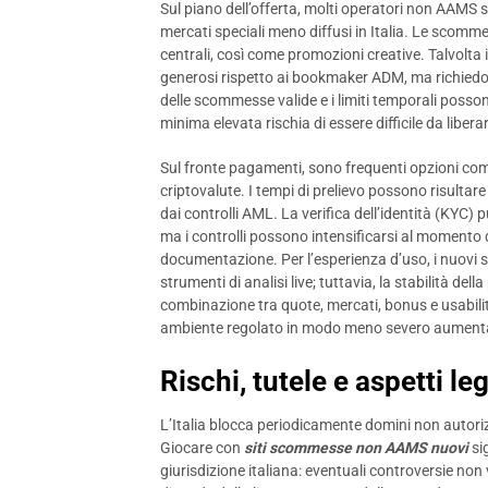
Sul piano dell’offerta, molti operatori non AAMS s
mercati speciali meno diffusi in Italia. Le scommes
centrali, così come promozioni creative. Talvolta 
generosi rispetto ai bookmaker ADM, ma richiedono 
delle scommesse valide e i limiti temporali posson
minima elevata rischia di essere difficile da liberar
Sul fronte pagamenti, sono frequenti opzioni come 
criptovalute. I tempi di prelievo possono risultare
dai controlli AML. La verifica dell’identità (KYC
ma i controlli possono intensificarsi al momento d
documentazione. Per l’esperienza d’uso, i nuovi 
strumenti di analisi live; tuttavia, la stabilità de
combinazione tra quote, mercati, bonus e usabil
ambiente regolato in modo meno severo aumenta il
Rischi, tutele e aspetti leg
L’Italia blocca periodicamente domini non autori
Giocare con
siti scommesse non AAMS nuovi
si
giurisdizione italiana: eventuali controversie non