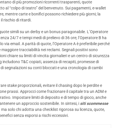
ontano di più promozioni ricorrenti trasparenti, quote
to al “colpo di teatro” del benvenuto. Sui pagamenti, e-wallet
e, mentre carte e bonifici possono richiedere più giorni; la
rischio di ritardi.
quote simili su un derby e un bonus paragonabile. L’Operatore
tenza 24/7 e tempi medi di prelievo di 36 ore; l’Operatore B ha
o via email. A parità di quote, l’Operatore A è preferibile perché
sce maggiore tracciabilità nei reclami. Segnali positivi sono
oni chiare su limiti di vincita giornalieri e un centro di sicurezza
ag includono T&C copiati, assenza di recapiti, promesse di
i di segnalazioni su conti bloccati e una cronologia di cambi
rare stake proporzionali, evitare il chasing dopo le perdite e
uone prassi. Approcci come frazionare il capitale tra un ADM e
ativo. Impostare limiti di deposito e di tempo di gioco, anche
tenere un approccio sostenibile. In sintesi, i
siti scommesse
, ma solo chi adotta una checklist rigorosa su licenza, quote,
enefici senza esporsi a rischi eccessivi.