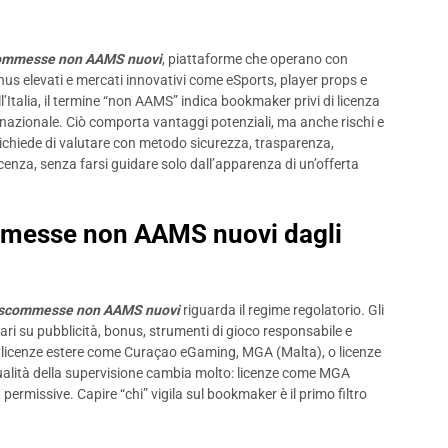
commesse non AAMS nuovi
, piattaforme che operano con
us elevati e mercati innovativi come eSports, player props e
talia, il termine “non AAMS” indica bookmaker privi di licenza
 nazionale. Ciò comporta vantaggi potenziali, ma anche rischi e
richiede di valutare con metodo sicurezza, trasparenza,
icenza, senza farsi guidare solo dall’apparenza di un’offerta
ommesse non AAMS nuovi dagli
i scommesse non AAMS nuovi
riguarda il regime regolatorio. Gli
ari su pubblicità, bonus, strumenti di gioco responsabile e
licenze estere come Curaçao eGaming, MGA (Malta), o licenze
qualità della supervisione cambia molto: licenze come MGA
 permissive. Capire “chi” vigila sul bookmaker è il primo filtro