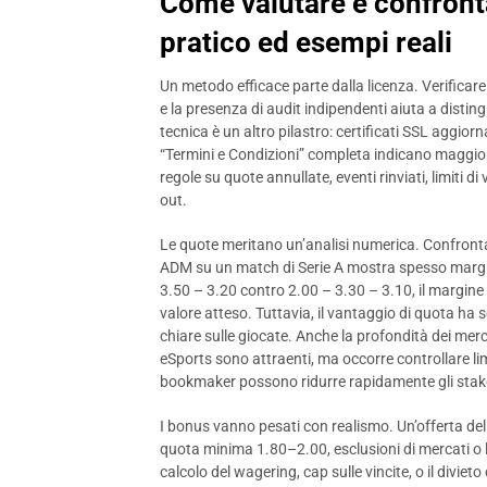
Come valutare e confront
pratico ed esempi reali
Un metodo efficace parte dalla licenza. Verificare i
e la presenza di audit indipendenti aiuta a distin
tecnica è un altro pilastro: certificati SSL aggiorn
“Termini e Condizioni” completa indicano maggior
regole su quote annullate, eventi rinviati, limiti 
out.
Le quote meritano un’analisi numerica. Confront
ADM su un match di Serie A mostra spesso margin
3.50 – 3.20 contro 2.00 – 3.30 – 3.10, il margine
valore atteso. Tuttavia, il vantaggio di quota ha
chiare sulle giocate. Anche la profondità dei merca
eSports sono attraenti, ma occorre controllare limi
bookmaker possono ridurre rapidamente gli stake ai
I bonus vanno pesati con realismo. Un’offerta de
quota minima 1.80–2.00, esclusioni di mercati o l
calcolo del wagering, cap sulle vincite, o il divi