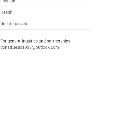
Fashion
Health
Uncategorized
For general inquiries and partnerships:
Sonstruesis1939@outlook.com