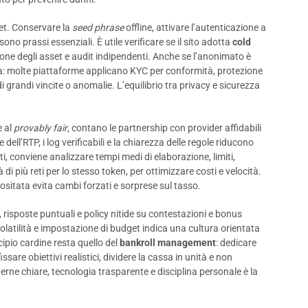
llet. Conservare la
seed phrase
offline, attivare l’autenticazione a
 sono prassi essenziali. È utile verificare se il sito adotta
cold
azione degli asset e audit indipendenti. Anche se l’anonimato è
mata: molte piattaforme applicano KYC per conformità, protezione
di grandi vincite o anomalie. L’equilibrio tra privacy e sicurezza
e al
provably fair
, contano le partnership con provider affidabili
dell’RTP, i log verificabili e la chiarezza delle regole riducono
, conviene analizzare tempi medi di elaborazione, limiti,
di più reti per lo stesso token, per ottimizzare costi e velocità.
positata evita cambi forzati e sorprese sul tasso.
, risposte puntuali e policy nitide su contestazioni e bonus
volatilità e impostazione di budget indica una cultura orientata
ncipio cardine resta quello del
bankroll management
: dedicare
ssare obiettivi realistici, dividere la cassa in unità e non
terne chiare, tecnologia trasparente e disciplina personale è la