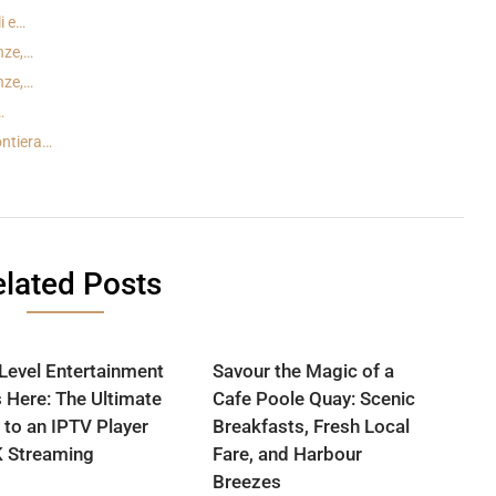
i e…
nze,…
nze,…
…
ontiera…
lated Posts
Level Entertainment
Savour the Magic of a
s Here: The Ultimate
Cafe Poole Quay: Scenic
 to an IPTV Player
Breakfasts, Fresh Local
K Streaming
Fare, and Harbour
Breezes