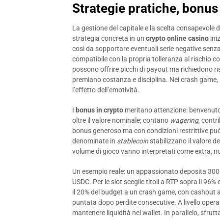
Strategie pratiche, bonus 
La gestione del capitale e la scelta consapevole d
strategia concreta in un
crypto online casino
iniz
così da sopportare eventuali serie negative senza
compatibile con la propria tolleranza al rischio co
possono offrire picchi di payout ma richiedono ri
premiano costanza e disciplina. Nei crash game, im
l’effetto dell’emotività.
I
bonus in crypto
meritano attenzione: benvenuto, 
oltre il valore nominale; contano
wagering
, contr
bonus generoso ma con condizioni restrittive può 
denominate in
stablecoin
stabilizzano il valore d
volume di gioco vanno interpretati come extra, n
Un esempio reale: un appassionato deposita 300 USD
USDC. Per le slot sceglie titoli a RTP sopra il 96% 
il 20% del budget a un crash game, con cashout a
puntata dopo perdite consecutive. A livello operativ
mantenere liquidità nel wallet. In parallelo, sfr