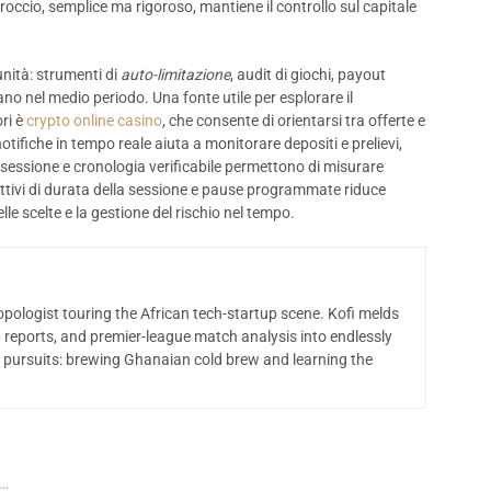
roccio, semplice ma rigoroso, mantiene il controllo sul capitale
unità: strumenti di
auto-limitazione
, audit di giochi, payout
no nel medio periodo. Una fonte utile per esplorare il
ri è
crypto online casino
, che consente di orientarsi tra offerte e
otifiche in tempo reale aiuta a monitorare depositi e prelievi,
di sessione e cronologia verificabile permettono di misurare
iettivi di durata della sessione e pause programmate riduce
lle scelte e la gestione del rischio nel tempo.
opologist touring the African tech-startup scene. Kofi melds
 reports, and premier-league match analysis into endlessly
 pursuits: brewing Ghanaian cold brew and learning the
e…