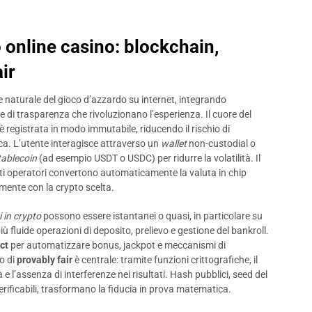
 online casino: blockchain,
ir
 naturale del gioco d’azzardo su internet, integrando
e di trasparenza che rivoluzionano l’esperienza. Il cuore del
è registrata in modo immutabile, riducendo il rischio di
a. L’utente interagisce attraverso un
wallet
non-custodial o
tablecoin
(ad esempio USDT o USDC) per ridurre la volatilità. Il
lti operatori convertono automaticamente la valuta in chip
amente con la crypto scelta.
 in crypto
possono essere istantanei o quasi, in particolare su
ù fluide operazioni di deposito, prelievo e gestione del bankroll.
ct
per automatizzare bonus, jackpot e meccanismi di
o di
provably fair
è centrale: tramite funzioni crittografiche, il
e l’assenza di interferenze nei risultati. Hash pubblici, seed del
verificabili, trasformano la fiducia in prova matematica.