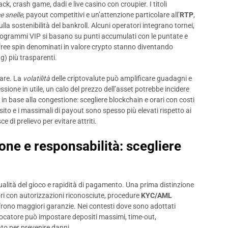
ck, crash game, dadi e live casino con croupier. I titoli
e snelle
, payout competitivi e un’attenzione particolare all’
RTP
,
ulla sostenibilità del bankroll. Alcuni operatori integrano tornei,
programmi VIP si basano su punti accumulati con le puntate e
 free spin denominati in valore crypto stanno diventando
) più trasparenti.
rare. La
volatilità
delle criptovalute può amplificare guadagni e
sessione in utile, un calo del prezzo dell’asset potrebbe incidere
in base alla congestione: scegliere blockchain e orari con costi
eposito e i massimali di payout sono spesso più elevati rispetto ai
ce di prelievo per evitare attriti.
ne e responsabilità: scegliere
ualità del gioco e rapidità di pagamento. Una prima distinzione
ri con autorizzazioni riconosciute, procedure
KYC/AML
frono maggiori garanzie. Nei contesti dove sono adottati
giocatore può impostare depositi massimi, time-out,
o per prevenire danni.