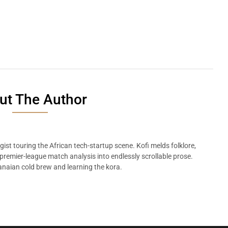
ut The Author
ist touring the African tech-startup scene. Kofi melds folklore,
remier-league match analysis into endlessly scrollable prose.
naian cold brew and learning the kora.