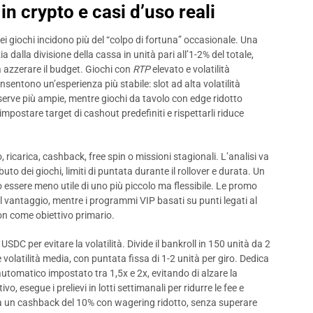
in crypto e casi d’uso reali
ei giochi incidono più del “colpo di fortuna” occasionale. Una
ia dalla divisione della cassa in unità pari all’1-2% del totale,
 azzerare il budget. Giochi con
RTP
elevato e volatilità
nsentono un’esperienza più stabile: slot ad alta volatilità
serve più ampie, mentre giochi da tavolo con edge ridotto
postare target di cashout predefiniti e rispettarli riduce
ricarica, cashback, free spin o missioni stagionali. L’analisi va
ibuto dei giochi, limiti di puntata durante il rollover e durata. Un
essere meno utile di uno più piccolo ma flessibile. Le promo
el vantaggio, mentre i programmi VIP basati su punti legati al
on come obiettivo primario.
C per evitare la volatilità. Divide il bankroll in 150 unità da 2
e volatilità media, con puntata fissa di 1-2 unità per giro. Dedica
utomatico impostato tra 1,5x e 2x, evitando di alzare la
o, esegue i prelievi in lotti settimanali per ridurre le fee e
utta un cashback del 10% con wagering ridotto, senza superare