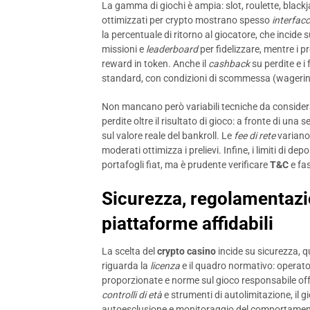
La gamma di giochi è ampia: slot, roulette, blackja
ottimizzati per crypto mostrano spesso
interfacc
la percentuale di ritorno al giocatore, che incide s
missioni e
leaderboard
per fidelizzare, mentre i 
reward in token. Anche il
cashback
su perdite e i
standard, con condizioni di scommessa (wagering
Non mancano però variabili tecniche da conside
perdite oltre il risultato di gioco: a fronte di una 
sul valore reale del bankroll. Le
fee di rete
variano 
moderati ottimizza i prelievi. Infine, i limiti di d
portafogli fiat, ma è prudente verificare
T&C
e fas
Sicurezza, regolamentazio
piattaforme affidabili
La scelta del
crypto casino
incide su sicurezza, q
riguarda la
licenza
e il quadro normativo: operato
proporzionate e norme sul gioco responsabile of
controlli di età
e strumenti di autolimitazione, il 
autoesclusione e monitoraggio del comportament