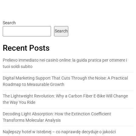
Search
Search
Recent Posts
Prelievo immediato nei casinò online: la guida pratica per ottenere i
tuoi soldi subito
Digital Marketing Support That Cuts Through the Noise: A Practical
Roadmap to Measurable Growth
The Lightweight Revolution: Why a Carbon Fiber E-Bike Will Change
the Way You Ride
Decoding Light Absorption: How the Extinction Coefficient
Transforms Molecular Analysis
Najlepszy hotel w Istebnej – co naprawdę decyduje o jakości