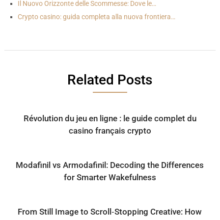
Il Nuovo Orizzonte delle Scommesse: Dove le…
Crypto casino: guida completa alla nuova frontiera…
Related Posts
Révolution du jeu en ligne : le guide complet du
casino français crypto
Modafinil vs Armodafinil: Decoding the Differences
for Smarter Wakefulness
From Still Image to Scroll‑Stopping Creative: How