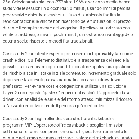
25x. Selezionando slot con
RTP
oltre il 96% e varianza medio-bassa,
suddivide le sessioni in blocchi da 30 minuti, usando limiti di perdita
progressivi e obiettivi di cashout. L’uso di stablecoin facilita la
rendicontazione: le vincite non risentono delle fluttuazioni di prezzo
durante il completamento del wagering. Il prelievo, autorizzato con
whitelist address, arriva in pochi minuti, dimostrando i vantaggi della
catena scelta rispetto a metodi fiat tradizionali.
Case study 2: un utente esperto preferisce giochi
provably fair
come
crash e dice. Qui l’elemento distintivo è la trasparenza del seed e la
possibilità di verificare ogni round. Il giocatore applica una gestione
del rischio a scalini: stake iniziale contenuto, incremento graduale solo
dopo serie favorevoli, pausa automatica in caso di drawdown
prefissato. Per evitare costi e congestione, utilizza una soluzione
Layer 2 con depositi “gasless” coperti dal casinò. L’approccio data-
driven, con analisi delle serie e del ritorno atteso, minimizza il ricorso
all’azzardo emotivo e rende il percorso più methodico.
Case study 3: un high-roller desidera sfruttare il rakeback e i
programmi VIP. L’operatore offre cashback a scaglioni, missioni
settimanali e tornei con premi on-chain. Il giocatore frammenta le
puntate nel tempo per massimizzare il valore del rakeback, evitando