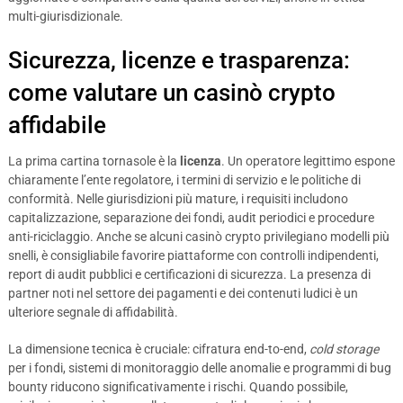
multi-giurisdizionale.
Sicurezza, licenze e trasparenza:
come valutare un casinò crypto
affidabile
La prima cartina tornasole è la
licenza
. Un operatore legittimo espone
chiaramente l’ente regolatore, i termini di servizio e le politiche di
conformità. Nelle giurisdizioni più mature, i requisiti includono
capitalizzazione, separazione dei fondi, audit periodici e procedure
anti-riciclaggio. Anche se alcuni casinò crypto privilegiano modelli più
snelli, è consigliabile favorire piattaforme con controlli indipendenti,
report di audit pubblici e certificazioni di sicurezza. La presenza di
partner noti nel settore dei pagamenti e dei contenuti ludici è un
ulteriore segnale di affidabilità.
La dimensione tecnica è cruciale: cifratura end-to-end,
cold storage
per i fondi, sistemi di monitoraggio delle anomalie e programmi di bug
bounty riducono significativamente i rischi. Quando possibile,