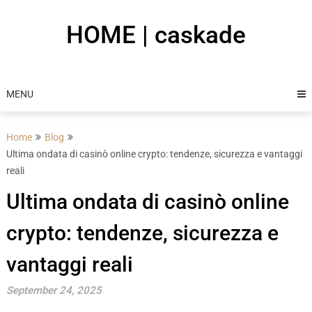
Skip
to
HOME | caskade
content
MENU
Home
Blog
Ultima ondata di casinò online crypto: tendenze, sicurezza e vantaggi
reali
Ultima ondata di casinò online
crypto: tendenze, sicurezza e
vantaggi reali
September 24, 2025