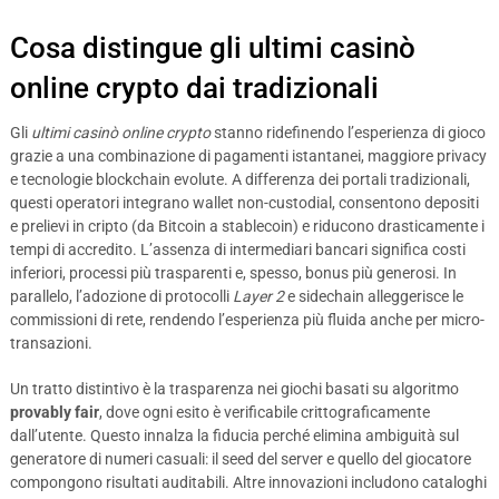
Cosa distingue gli ultimi casinò
online crypto dai tradizionali
Gli
ultimi casinò online crypto
stanno ridefinendo l’esperienza di gioco
grazie a una combinazione di pagamenti istantanei, maggiore privacy
e tecnologie blockchain evolute. A differenza dei portali tradizionali,
questi operatori integrano wallet non-custodial, consentono depositi
e prelievi in cripto (da Bitcoin a stablecoin) e riducono drasticamente i
tempi di accredito. L’assenza di intermediari bancari significa costi
inferiori, processi più trasparenti e, spesso, bonus più generosi. In
parallelo, l’adozione di protocolli
Layer 2
e sidechain alleggerisce le
commissioni di rete, rendendo l’esperienza più fluida anche per micro-
transazioni.
Un tratto distintivo è la trasparenza nei giochi basati su algoritmo
provably fair
, dove ogni esito è verificabile crittograficamente
dall’utente. Questo innalza la fiducia perché elimina ambiguità sul
generatore di numeri casuali: il seed del server e quello del giocatore
compongono risultati auditabili. Altre innovazioni includono cataloghi