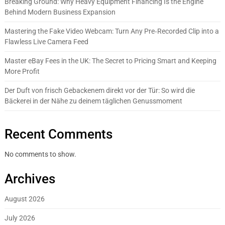
Breaking Ground: Why Heavy Equipment Financing Is the Engine
Behind Modern Business Expansion
Mastering the Fake Video Webcam: Turn Any Pre‑Recorded Clip into a
Flawless Live Camera Feed
Master eBay Fees in the UK: The Secret to Pricing Smart and Keeping
More Profit
Der Duft von frisch Gebackenem direkt vor der Tür: So wird die
Bäckerei in der Nähe zu deinem täglichen Genussmoment
Recent Comments
No comments to show.
Archives
August 2026
July 2026