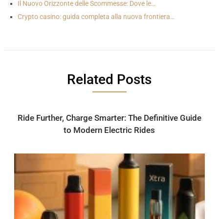
Il Nuovo Orizzonte delle Scommesse: Dove le…
Crypto casino: guida completa alla nuova frontiera…
Related Posts
Ride Further, Charge Smarter: The Definitive Guide
to Modern Electric Rides