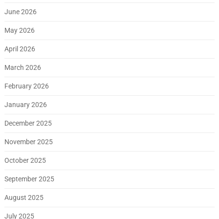
June 2026
May 2026
April 2026
March 2026
February 2026
January 2026
December 2025
November 2025
October 2025
September 2025
August 2025
July 2025