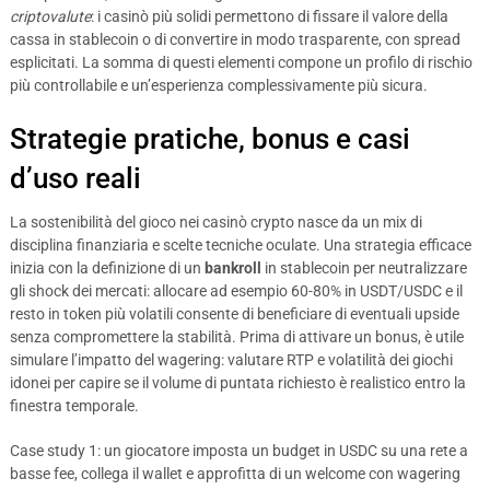
criptovalute
: i casinò più solidi permettono di fissare il valore della
cassa in stablecoin o di convertire in modo trasparente, con spread
esplicitati. La somma di questi elementi compone un profilo di rischio
più controllabile e un’esperienza complessivamente più sicura.
Strategie pratiche, bonus e casi
d’uso reali
La sostenibilità del gioco nei casinò crypto nasce da un mix di
disciplina finanziaria e scelte tecniche oculate. Una strategia efficace
inizia con la definizione di un
bankroll
in stablecoin per neutralizzare
gli shock dei mercati: allocare ad esempio 60-80% in USDT/USDC e il
resto in token più volatili consente di beneficiare di eventuali upside
senza compromettere la stabilità. Prima di attivare un bonus, è utile
simulare l’impatto del wagering: valutare RTP e volatilità dei giochi
idonei per capire se il volume di puntata richiesto è realistico entro la
finestra temporale.
Case study 1: un giocatore imposta un budget in USDC su una rete a
basse fee, collega il wallet e approfitta di un welcome con wagering