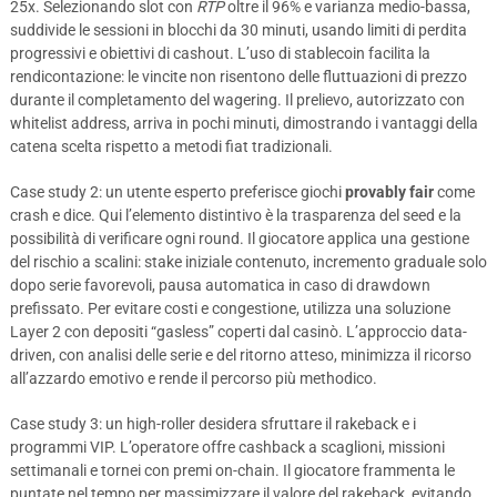
25x. Selezionando slot con
RTP
oltre il 96% e varianza medio-bassa,
suddivide le sessioni in blocchi da 30 minuti, usando limiti di perdita
progressivi e obiettivi di cashout. L’uso di stablecoin facilita la
rendicontazione: le vincite non risentono delle fluttuazioni di prezzo
durante il completamento del wagering. Il prelievo, autorizzato con
whitelist address, arriva in pochi minuti, dimostrando i vantaggi della
catena scelta rispetto a metodi fiat tradizionali.
Case study 2: un utente esperto preferisce giochi
provably fair
come
crash e dice. Qui l’elemento distintivo è la trasparenza del seed e la
possibilità di verificare ogni round. Il giocatore applica una gestione
del rischio a scalini: stake iniziale contenuto, incremento graduale solo
dopo serie favorevoli, pausa automatica in caso di drawdown
prefissato. Per evitare costi e congestione, utilizza una soluzione
Layer 2 con depositi “gasless” coperti dal casinò. L’approccio data-
driven, con analisi delle serie e del ritorno atteso, minimizza il ricorso
all’azzardo emotivo e rende il percorso più methodico.
Case study 3: un high-roller desidera sfruttare il rakeback e i
programmi VIP. L’operatore offre cashback a scaglioni, missioni
settimanali e tornei con premi on-chain. Il giocatore frammenta le
puntate nel tempo per massimizzare il valore del rakeback, evitando