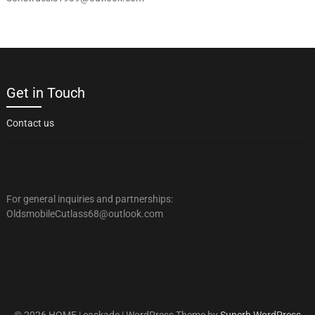
Get in Touch
Contact us
For general inquiries and partnerships:
OldsmobileCutlass68@outlook.com
© 2026 HOME | caskade
| WordPress Theme by
Superb WordPress