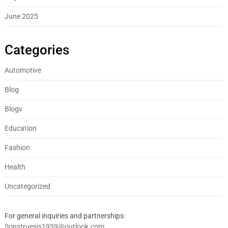
June 2025
Categories
Automotive
Blog
Blogv
Education
Fashion
Health
Uncategorized
For general inquiries and partnerships:
Sonstruesis1939@outlook.com