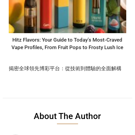
Hitz Flavors: Your Guide to Today’s Most-Craved
Vape Profiles, From Fruit Pops to Frosty Lush Ice
揭密全球領先博彩平台：從技術到體驗的全面解構
About The Author