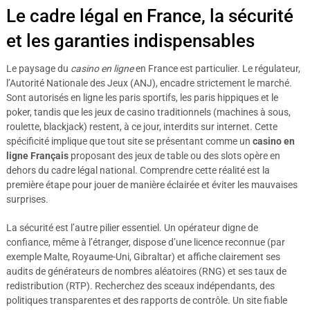
Le cadre légal en France, la sécurité
et les garanties indispensables
Le paysage du
casino en ligne
en France est particulier. Le régulateur,
l’Autorité Nationale des Jeux (ANJ), encadre strictement le marché.
Sont autorisés en ligne les paris sportifs, les paris hippiques et le
poker, tandis que les jeux de casino traditionnels (machines à sous,
roulette, blackjack) restent, à ce jour, interdits sur internet. Cette
spécificité implique que tout site se présentant comme un
casino en
ligne Français
proposant des jeux de table ou des slots opère en
dehors du cadre légal national. Comprendre cette réalité est la
première étape pour jouer de manière éclairée et éviter les mauvaises
surprises.
La sécurité est l’autre pilier essentiel. Un opérateur digne de
confiance, même à l’étranger, dispose d’une licence reconnue (par
exemple Malte, Royaume-Uni, Gibraltar) et affiche clairement ses
audits de générateurs de nombres aléatoires (RNG) et ses taux de
redistribution (RTP). Recherchez des sceaux indépendants, des
politiques transparentes et des rapports de contrôle. Un site fiable