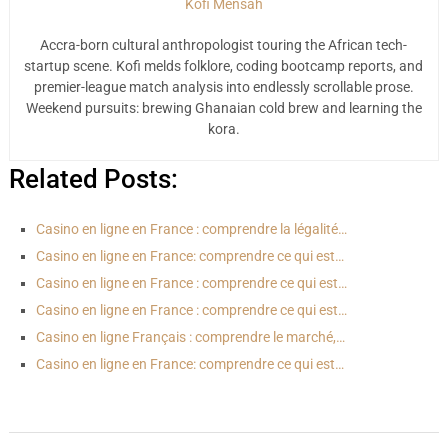
Kofi Mensah
Accra-born cultural anthropologist touring the African tech-
startup scene. Kofi melds folklore, coding bootcamp reports, and
premier-league match analysis into endlessly scrollable prose.
Weekend pursuits: brewing Ghanaian cold brew and learning the
kora.
Related Posts:
Casino en ligne en France : comprendre la légalité…
Casino en ligne en France: comprendre ce qui est…
Casino en ligne en France : comprendre ce qui est…
Casino en ligne en France : comprendre ce qui est…
Casino en ligne Français : comprendre le marché,…
Casino en ligne en France: comprendre ce qui est…