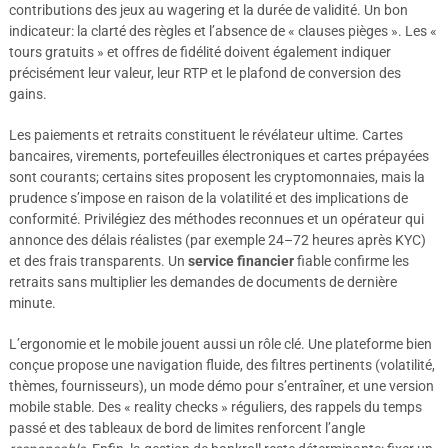
contributions des jeux au wagering et la durée de validité. Un bon
indicateur: la clarté des règles et l’absence de « clauses pièges ». Les «
tours gratuits » et offres de fidélité doivent également indiquer
précisément leur valeur, leur RTP et le plafond de conversion des
gains.
Les paiements et retraits constituent le révélateur ultime. Cartes
bancaires, virements, portefeuilles électroniques et cartes prépayées
sont courants; certains sites proposent les cryptomonnaies, mais la
prudence s’impose en raison de la volatilité et des implications de
conformité. Privilégiez des méthodes reconnues et un opérateur qui
annonce des délais réalistes (par exemple 24–72 heures après KYC)
et des frais transparents. Un
service financier
fiable confirme les
retraits sans multiplier les demandes de documents de dernière
minute.
L’ergonomie et le mobile jouent aussi un rôle clé. Une plateforme bien
conçue propose une navigation fluide, des filtres pertinents (volatilité,
thèmes, fournisseurs), un mode démo pour s’entraîner, et une version
mobile stable. Des « reality checks » réguliers, des rappels du temps
passé et des tableaux de bord de limites renforcent l’angle