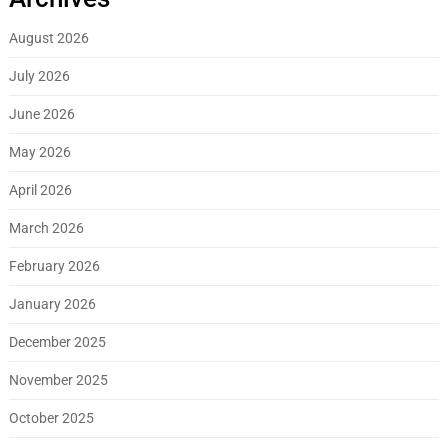
August 2026
July 2026
June 2026
May 2026
April 2026
March 2026
February 2026
January 2026
December 2025
November 2025
October 2025