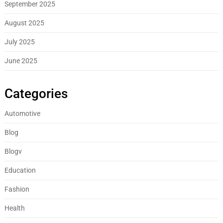
September 2025
August 2025
July 2025
June 2025
Categories
Automotive
Blog
Blogv
Education
Fashion
Health