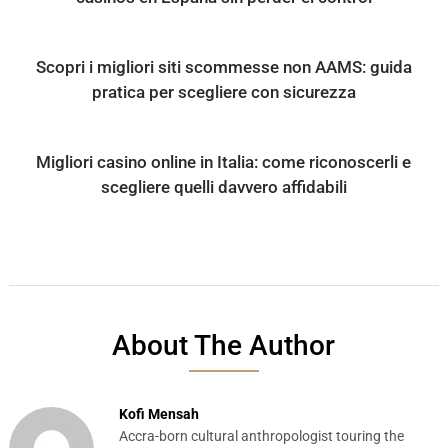
Scopri i migliori siti scommesse non AAMS: guida
pratica per scegliere con sicurezza
Migliori casino online in Italia: come riconoscerli e
scegliere quelli davvero affidabili
About The Author
Kofi Mensah
Accra-born cultural anthropologist touring the