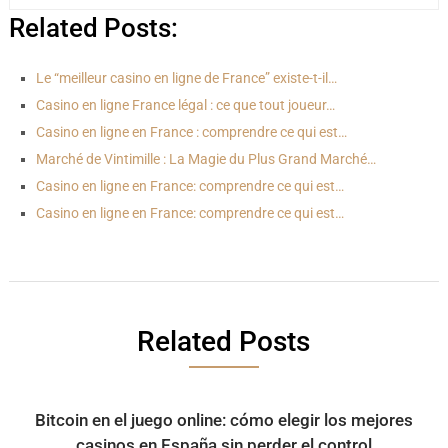
Related Posts:
Le “meilleur casino en ligne de France” existe-t-il…
Casino en ligne France légal : ce que tout joueur…
Casino en ligne en France : comprendre ce qui est…
Marché de Vintimille : La Magie du Plus Grand Marché…
Casino en ligne en France: comprendre ce qui est…
Casino en ligne en France: comprendre ce qui est…
Related Posts
Bitcoin en el juego online: cómo elegir los mejores
casinos en España sin perder el control