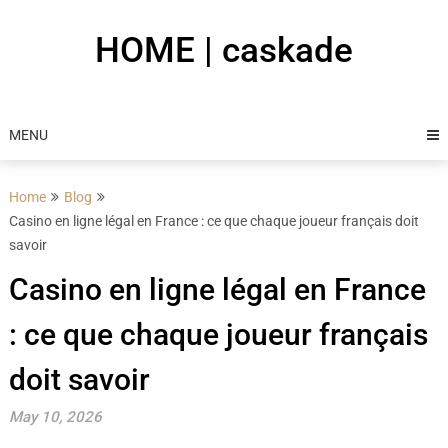
Skip
to
HOME | caskade
content
MENU
Home
Blog
Casino en ligne légal en France : ce que chaque joueur français doit
savoir
Casino en ligne légal en France
: ce que chaque joueur français
doit savoir
May 10, 2026