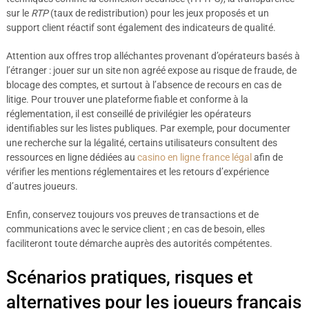
sur le
RTP
(taux de redistribution) pour les jeux proposés et un
support client réactif sont également des indicateurs de qualité.
Attention aux offres trop alléchantes provenant d’opérateurs basés à
l’étranger : jouer sur un site non agréé expose au risque de fraude, de
blocage des comptes, et surtout à l’absence de recours en cas de
litige. Pour trouver une plateforme fiable et conforme à la
réglementation, il est conseillé de privilégier les opérateurs
identifiables sur les listes publiques. Par exemple, pour documenter
une recherche sur la légalité, certains utilisateurs consultent des
ressources en ligne dédiées au
casino en ligne france légal
afin de
vérifier les mentions réglementaires et les retours d’expérience
d’autres joueurs.
Enfin, conservez toujours vos preuves de transactions et de
communications avec le service client ; en cas de besoin, elles
faciliteront toute démarche auprès des autorités compétentes.
Scénarios pratiques, risques et
alternatives pour les joueurs français