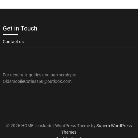
Get in Touch
Contact us
For general inquiries and partnerships:
OldsmobileCutlass68@outlook.com
© 2026 HOME | caskade
| WordPress Theme by
Superb WordPress
Themes