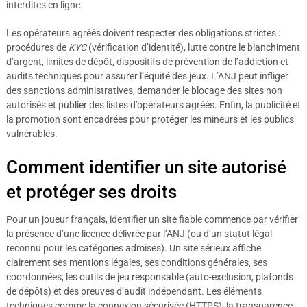
interdites en ligne.
Les opérateurs agréés doivent respecter des obligations strictes :
procédures de
KYC
(vérification d’identité), lutte contre le blanchiment
d’argent, limites de dépôt, dispositifs de prévention de l’addiction et
audits techniques pour assurer l’équité des jeux. L’ANJ peut infliger
des sanctions administratives, demander le blocage des sites non
autorisés et publier des listes d’opérateurs agréés. Enfin, la publicité et
la promotion sont encadrées pour protéger les mineurs et les publics
vulnérables.
Comment identifier un site autorisé
et protéger ses droits
Pour un joueur français, identifier un site fiable commence par vérifier
la présence d’une licence délivrée par l’ANJ (ou d’un statut légal
reconnu pour les catégories admises). Un site sérieux affiche
clairement ses mentions légales, ses conditions générales, ses
coordonnées, les outils de jeu responsable (auto-exclusion, plafonds
de dépôts) et des preuves d’audit indépendant. Les éléments
techniques comme la connexion sécurisée (HTTPS), la transparence