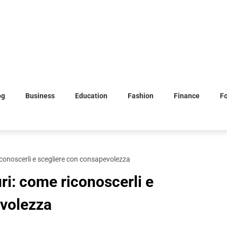
og
Business
Education
Fashion
Finance
F
conoscerli e scegliere con consapevolezza
i: come riconoscerli e
evolezza