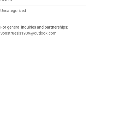
Uncategorized
For general inquiries and partnerships:
Sonstruesis1939@outlook.com