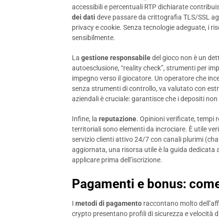
accessibili e percentuali RTP dichiarate contribui
dei dati
deve passare da crittografia TLS/SSL aggi
privacy e cookie. Senza tecnologie adeguate, i ri
sensibilmente.
La
gestione responsabile
del gioco non è un dett
autoesclusione, “reality check”, strumenti per i
impegno verso il giocatore. Un operatore che in
senza strumenti di controllo, va valutato con estr
aziendali è cruciale: garantisce che i depositi no
Infine, la
reputazione
. Opinioni verificate, tempi 
territoriali sono elementi da incrociare. È utile v
servizio clienti attivo 24/7 con canali plurimi (chat
aggiornata, una risorsa utile è la guida dedicata 
applicare prima dell’iscrizione.
Pagamenti e bonus: come v
I
metodi di pagamento
raccontano molto dell’affid
crypto presentano profili di sicurezza e velocità d