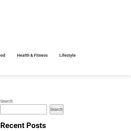
ood
Health & Fitness
Lifestyle
Search
Search
Recent Posts