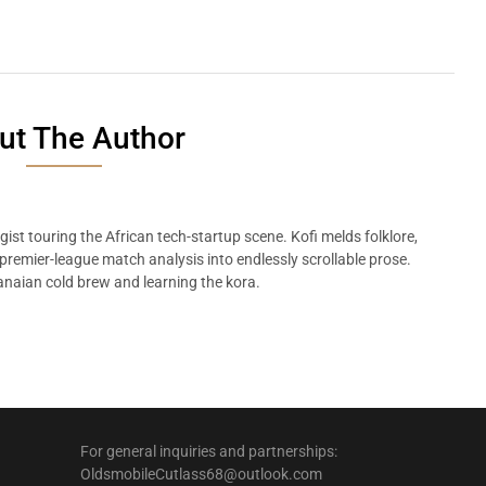
ut The Author
ist touring the African tech-startup scene. Kofi melds folklore,
remier-league match analysis into endlessly scrollable prose.
naian cold brew and learning the kora.
For general inquiries and partnerships:
OldsmobileCutlass68@outlook.com