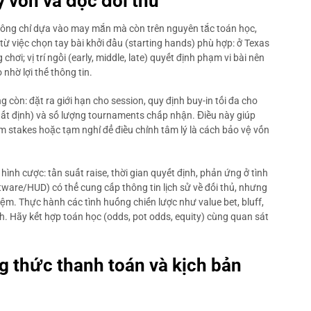
ý vốn và đọc đối thủ
ông chỉ dựa vào may mắn mà còn trên nguyên tắc toán học,
 từ việc chọn tay bài khởi đầu (starting hands) phù hợp: ở Texas
hơi; vị trí ngồi (early, middle, late) quyết định phạm vi bài nên
 nhờ lợi thế thông tin.
 còn: đặt ra giới hạn cho session, quy định buy-in tối đa cho
ất định) và số lượng tournaments chấp nhận. Điều này giúp
iảm stakes hoặc tạm nghỉ để điều chỉnh tâm lý là cách bảo vệ vốn
ình cược: tần suất raise, thời gian quyết định, phản ứng ở tình
tware/HUD) có thể cung cấp thông tin lịch sử về đối thủ, nhưng
iệm. Thực hành các tình huống chiến lược như value bet, bluff,
nh. Hãy kết hợp toán học (odds, pot odds, equity) cùng quan sát
 thức thanh toán và kịch bản