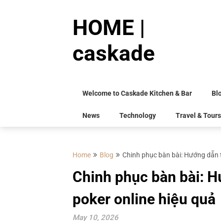
Skip
to
HOME |
content
caskade
Welcome to Caskade Kitchen & Bar
Bl
News
Technology
Travel & Tours
Home
Blog
Chinh phục bàn bài: Hướng dẫn t
Chinh phục bàn bài: H
poker online hiệu quả
May 10, 2026