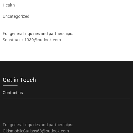
Health
Uncategorized
For general inquiries and partnerships:
Sonstruesis1939@outlook.com
Get in Touch
Contact us
For general inquiries and partnerships:
OldsmobileCutlass68@outlook.com