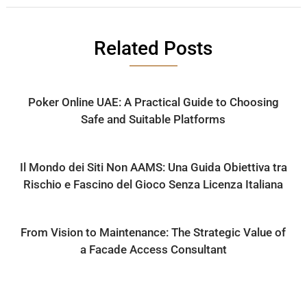
Related Posts
Poker Online UAE: A Practical Guide to Choosing
Safe and Suitable Platforms
Il Mondo dei Siti Non AAMS: Una Guida Obiettiva tra
Rischio e Fascino del Gioco Senza Licenza Italiana
From Vision to Maintenance: The Strategic Value of
a Facade Access Consultant