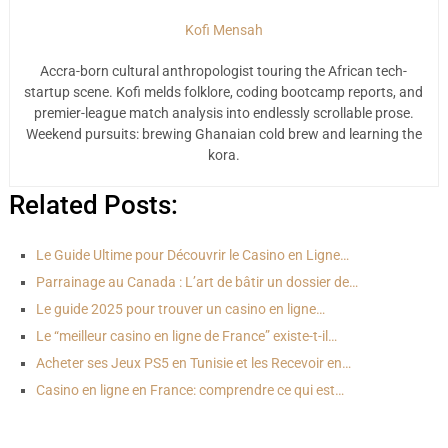
Kofi Mensah
Accra-born cultural anthropologist touring the African tech-
startup scene. Kofi melds folklore, coding bootcamp reports, and
premier-league match analysis into endlessly scrollable prose.
Weekend pursuits: brewing Ghanaian cold brew and learning the
kora.
Related Posts:
Le Guide Ultime pour Découvrir le Casino en Ligne…
Parrainage au Canada : L’art de bâtir un dossier de…
Le guide 2025 pour trouver un casino en ligne…
Le “meilleur casino en ligne de France” existe-t-il…
Acheter ses Jeux PS5 en Tunisie et les Recevoir en…
Casino en ligne en France: comprendre ce qui est…