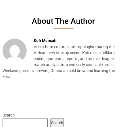
About The Author
Kofi Mensah
Accra-born cultural anthropologist touring the
African tech-startup scene. Kofi melds folklore,
coding bootcamp reports, and premier-league
match analysis into endlessly scrollable prose.
Weekend pursuits: brewing Ghanaian cold brew and learning the
kora.
Search
Search