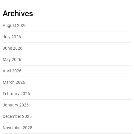
Archives
August 2026
July 2026
June 2026
May 2026
April 2026
March 2026
February 2026
January 2026
December 2025
November 2025