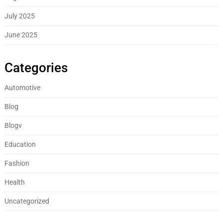
July 2025
June 2025
Categories
Automotive
Blog
Blogv
Education
Fashion
Health
Uncategorized