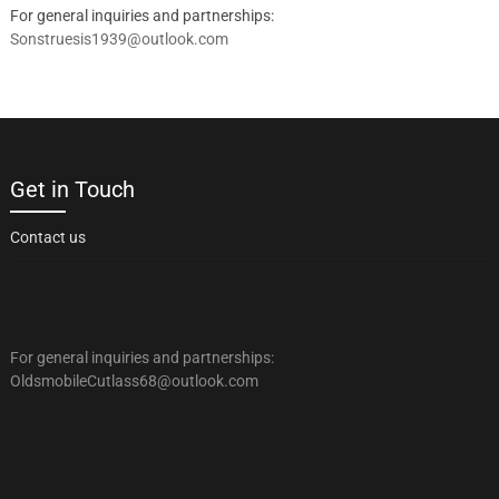
For general inquiries and partnerships:
Sonstruesis1939@outlook.com
Get in Touch
Contact us
For general inquiries and partnerships:
OldsmobileCutlass68@outlook.com