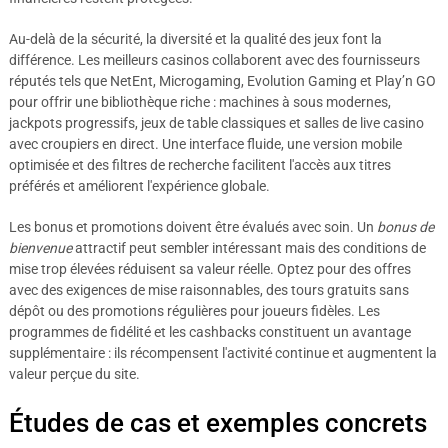
Au-delà de la sécurité, la diversité et la qualité des jeux font la
différence. Les meilleurs casinos collaborent avec des fournisseurs
réputés tels que NetEnt, Microgaming, Evolution Gaming et Play’n GO
pour offrir une bibliothèque riche : machines à sous modernes,
jackpots progressifs, jeux de table classiques et salles de live casino
avec croupiers en direct. Une interface fluide, une version mobile
optimisée et des filtres de recherche facilitent l'accès aux titres
préférés et améliorent l'expérience globale.
Les bonus et promotions doivent être évalués avec soin. Un
bonus de
bienvenue
attractif peut sembler intéressant mais des conditions de
mise trop élevées réduisent sa valeur réelle. Optez pour des offres
avec des exigences de mise raisonnables, des tours gratuits sans
dépôt ou des promotions régulières pour joueurs fidèles. Les
programmes de fidélité et les cashbacks constituent un avantage
supplémentaire : ils récompensent l'activité continue et augmentent la
valeur perçue du site.
Études de cas et exemples concrets