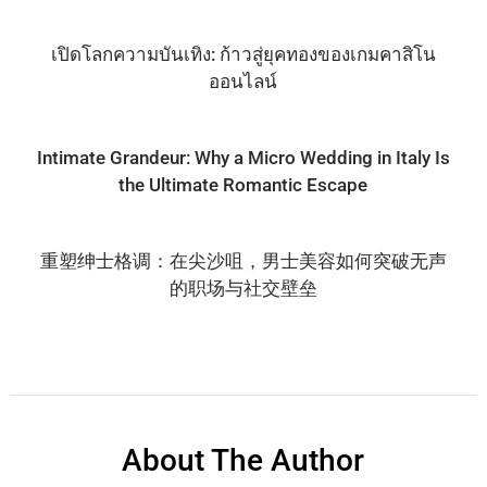
เปิดโลกความบันเทิง: ก้าวสู่ยุคทองของเกมคาสิโน
ออนไลน์
Intimate Grandeur: Why a Micro Wedding in Italy Is
the Ultimate Romantic Escape
重塑绅士格调：在尖沙咀，男士美容如何突破无声
的职场与社交壁垒
About The Author