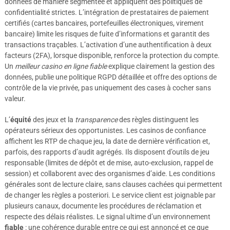
données de manière segmentée et appliquent des politiques de
confidentialité strictes. L’intégration de prestataires de paiement
certifiés (cartes bancaires, portefeuilles électroniques, virement
bancaire) limite les risques de fuite d’informations et garantit des
transactions traçables. L’activation d’une authentification à deux
facteurs (2FA), lorsque disponible, renforce la protection du compte.
Un
meilleur casino en ligne fiable
explique clairement la gestion des
données, publie une politique RGPD détaillée et offre des options de
contrôle de la vie privée, pas uniquement des cases à cocher sans
valeur.
L’
équité
des jeux et la
transparence
des règles distinguent les
opérateurs sérieux des opportunistes. Les casinos de confiance
affichent les RTP de chaque jeu, la date de dernière vérification et,
parfois, des rapports d’audit agrégés. Ils disposent d’outils de jeu
responsable (limites de dépôt et de mise, auto-exclusion, rappel de
session) et collaborent avec des organismes d’aide. Les conditions
générales sont de lecture claire, sans clauses cachées qui permettent
de changer les règles a posteriori. Le service client est joignable par
plusieurs canaux, documente les procédures de réclamation et
respecte des délais réalistes. Le signal ultime d’un environnement
fiable
: une cohérence durable entre ce qui est annoncé et ce que