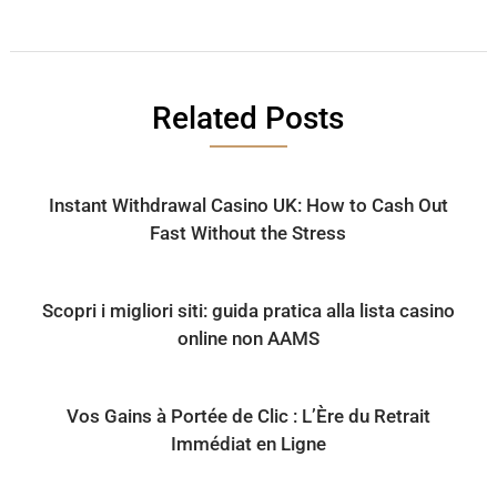
Related Posts
Instant Withdrawal Casino UK: How to Cash Out
Fast Without the Stress
Scopri i migliori siti: guida pratica alla lista casino
online non AAMS
Vos Gains à Portée de Clic : L’Ère du Retrait
Immédiat en Ligne