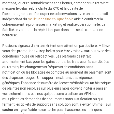
montant, jouer raisonnablement sans bonus, demander un retrait et
mesurer le délai réel, la clarté du KYC et la qualité de
l’accompagnement. Recouper ces observations avec un comparatif
indépendant du
meilleur casino en ligne fiable
aide à confirmer la
cohérence entre promesses marketing et réalité opérationnelle. La
fiabilité se voit dans la répétition, pas dans une seule transaction
heureuse.
Plusieurs signaux d’alerte méritent une attention particulière. Méfiez-
vous des promotions « trop belles pour être vraies », surtout avec des
conditions floues ou rétroactives. Les plafonds de retrait
anormalement bas pour les gains bonus, les frais cachés sur dépôts
ou retraits, les changements fréquents de conditions sans
notification ou les blocages de comptes au moment du paiement sont
des drapeaux rouges. Un support inexistant, des réponses
génériques, l’absence de numéro de licence vérifiable ou un historique
de plaintes non résolues sur plusieurs mois doivent inciter à passer
votre chemin. Les casinos qui poussent à utiliser un VPN, qui
multiplient les demandes de documents sans justification ou qui
ferment les tickets de support sans solution sont à éviter. Un
meilleur
casino en ligne fiable
ne se cache pas : il assume ses politiques,