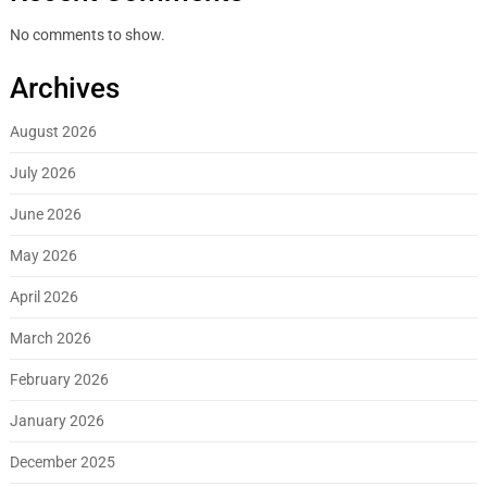
No comments to show.
Archives
August 2026
July 2026
June 2026
May 2026
April 2026
March 2026
February 2026
January 2026
December 2025