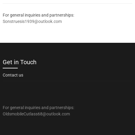
For general inquiries and partnerships:
Sonstruesis1939@outlook.com
Get in Touch
Contact us
For general inquiries and partnerships:
OldsmobileCutlass68@outlook.com