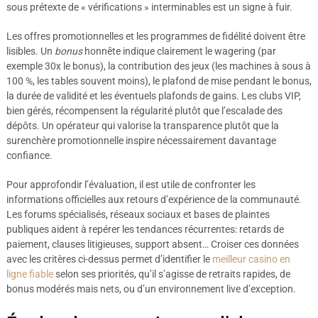
sous prétexte de « vérifications » interminables est un signe à fuir.
Les offres promotionnelles et les programmes de fidélité doivent être
lisibles. Un
bonus
honnête indique clairement le wagering (par
exemple 30x le bonus), la contribution des jeux (les machines à sous à
100 %, les tables souvent moins), le plafond de mise pendant le bonus,
la durée de validité et les éventuels plafonds de gains. Les clubs VIP,
bien gérés, récompensent la régularité plutôt que l’escalade des
dépôts. Un opérateur qui valorise la transparence plutôt que la
surenchère promotionnelle inspire nécessairement davantage
confiance.
Pour approfondir l’évaluation, il est utile de confronter les
informations officielles aux retours d’expérience de la communauté.
Les forums spécialisés, réseaux sociaux et bases de plaintes
publiques aident à repérer les tendances récurrentes: retards de
paiement, clauses litigieuses, support absent… Croiser ces données
avec les critères ci-dessus permet d’identifier le
meilleur casino en
ligne fiable
selon ses priorités, qu’il s’agisse de retraits rapides, de
bonus modérés mais nets, ou d’un environnement live d’exception.