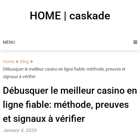
Skip
to
HOME | caskade
content
MENU
Home
Blog
Débusquer le meilleur casino en ligne fiable: méthode, preuves et
signaux à vérifier
Débusquer le meilleur casino en
ligne fiable: méthode, preuves
et signaux à vérifier
January 4, 2026