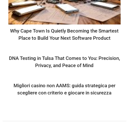
Why Cape Town Is Quietly Becoming the Smartest
Place to Build Your Next Software Product
DNA Testing in Tulsa That Comes to You: Precision,
Privacy, and Peace of Mind
Migliori casino non AAMS: guida strategica per
scegliere con criterio e giocare in sicurezza