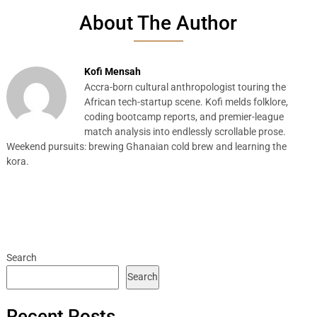
About The Author
Kofi Mensah
Accra-born cultural anthropologist touring the
African tech-startup scene. Kofi melds folklore,
coding bootcamp reports, and premier-league
match analysis into endlessly scrollable prose.
Weekend pursuits: brewing Ghanaian cold brew and learning the
kora.
Search
Search
Recent Posts