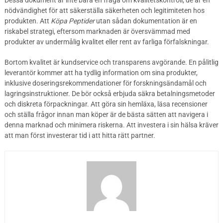
Dessa dokument är inte bara en fråga om kvalitetskontroll; de är en
nödvändighet för att säkerställa säkerheten och legitimiteten hos
produkten. Att
Köpa Peptider
utan sådan dokumentation är en
riskabel strategi, eftersom marknaden är översvämmad med
produkter av undermålig kvalitet eller rent av farliga förfalskningar.
Bortom kvalitet är kundservice och transparens avgörande. En pålitlig
leverantör kommer att ha tydlig information om sina produkter,
inklusive doseringsrekommendationer för forskningsändamål och
lagringsinstruktioner. De bör också erbjuda säkra betalningsmetoder
och diskreta förpackningar. Att göra sin hemläxa, läsa recensioner
och ställa frågor innan man köper är de bästa sätten att navigera i
denna marknad och minimera riskerna. Att investera i sin hälsa kräver
att man först investerar tid i att hitta rätt partner.