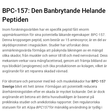
BPC-157: Den Banbrytande Helande
Peptiden
Inom forskningsvärlden har en specifik peptid fått enorm
uppmärksamtion för sina potentiella läkande egenskaper: BPC-157.
Denna kroppsegen peptid, som består av 15 aminosyror, är en del av
skyddsproteinet i magsäcken. Studier har utforskat dess
anmärkningsvärda förmåga att påskynda läkningen av en mängd
olika skador, från muskler och senor till till och med nervvävnad. Dess
mekanism verkar vara mångfacetterad, genom att främja bildand av
nya blodkärl (angiogenes) och öka produktionen av kolagen, vilket är
avgörande för att reparera skadad vävnad.
För idrottare och personer med led- och muskelskador har
BPC-157
Sverige
blivit ett hett ämne. Förmågan att potentiellt reducera
återhämtningstiden efter en skada är mycket lockande. Det är dock
avgörande att betona att detta huvudsakligen är baserat på
prekliniska studier och anekdotiska rapporter. Den regulatoriska
statusen för att
Köpa BPC157
för mänsklig användning är tydlig i