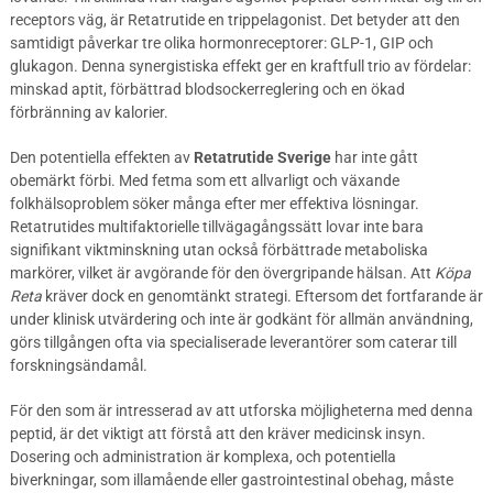
receptors väg, är Retatrutide en trippelagonist. Det betyder att den
samtidigt påverkar tre olika hormonreceptorer: GLP-1, GIP och
glukagon. Denna synergistiska effekt ger en kraftfull trio av fördelar:
minskad aptit, förbättrad blodsockerreglering och en ökad
förbränning av kalorier.
Den potentiella effekten av
Retatrutide Sverige
har inte gått
obemärkt förbi. Med fetma som ett allvarligt och växande
folkhälsoproblem söker många efter mer effektiva lösningar.
Retatrutides multifaktorielle tillvägagångssätt lovar inte bara
signifikant viktminskning utan också förbättrade metaboliska
markörer, vilket är avgörande för den övergripande hälsan. Att
Köpa
Reta
kräver dock en genomtänkt strategi. Eftersom det fortfarande är
under klinisk utvärdering och inte är godkänt för allmän användning,
görs tillgången ofta via specialiserade leverantörer som caterar till
forskningsändamål.
För den som är intresserad av att utforska möjligheterna med denna
peptid, är det viktigt att förstå att den kräver medicinsk insyn.
Dosering och administration är komplexa, och potentiella
biverkningar, som illamående eller gastrointestinal obehag, måste