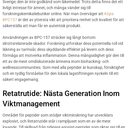
Sverige; den är inte godkänd som läkemedel. Trots detta finns det ett
livligt intresse för ämnet, och många vänder sig till
forskningskemikaliebutiker online. När man överväger att
Köpa
BPC157
är det av yttersta vikt att prioritera renhet och kvalitet för att
säkerställa att man får en autentisk produkt.
Användningen av BPC-157 sträcker sig långt bortom
idrottsrelaterade skador. Forskning utforskar dess potentiella roll vid
läkning av tarmsår, dess skyddande effekter på levern och dess
förmåga att motverka inflammation. Denna mångsidighet gör den till
ett av de mest omdiskuterade ämnena inom biohacking- och
wellnesscommunities. Som med alla peptider är kunskap, försiktighet
och en tydlig förståelse för den lokala lagstiftningen nyckeln till ett
säkert engagemang.
Retatrutide: Nästa Generation Inom
Viktmanagement
Området för peptider som stödjer viktminskning har utvecklats
explosivt, och Retatrutide står i rampljuset som en av de mest
lovande. Till skillnad från tidigare agonist-peptider som riktar sig till en