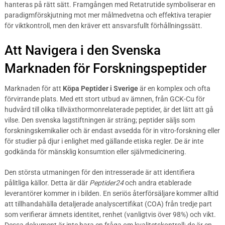
hanteras på rätt sätt. Framgången med Retatrutide symboliserar en
paradigmförskjutning mot mer målmedvetna och effektiva terapier
för viktkontroll, men den kräver ett ansvarsfullt förhållningssätt.
Att Navigera i den Svenska
Marknaden för Forskningspeptider
Marknaden för att
Köpa Peptider i Sverige
är en komplex och ofta
förvirrande plats. Med ett stort utbud av ämnen, från GCK-Cu för
hudvård till olika tillväxthormonrelaterade peptider, är det lätt att gå
vilse. Den svenska lagstiftningen är sträng; peptider säljs som
forskningskemikalier och är endast avsedda för in vitro-forskning eller
för studier på djur i enlighet med gällande etiska regler. De är inte
godkända för mänsklig konsumtion eller självmedicinering.
Den största utmaningen för den intresserade är att identifiera
pålitliga källor. Detta är där
Peptider24
och andra etablerade
leverantörer kommer in i bilden. En seriös återförsäljare kommer alltid
att tillhandahälla detaljerade analyscertifikat (COA) från tredje part
som verifierar ämnets identitet, renhet (vanligtvis över 98%) och vikt.