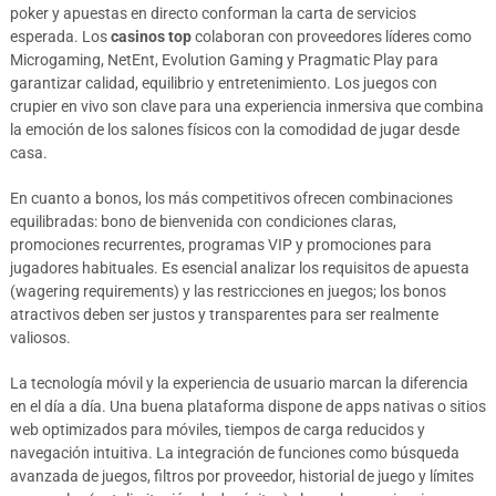
poker y apuestas en directo conforman la carta de servicios
esperada. Los
casinos top
colaboran con proveedores líderes como
Microgaming, NetEnt, Evolution Gaming y Pragmatic Play para
garantizar calidad, equilibrio y entretenimiento. Los juegos con
crupier en vivo son clave para una experiencia inmersiva que combina
la emoción de los salones físicos con la comodidad de jugar desde
casa.
En cuanto a bonos, los más competitivos ofrecen combinaciones
equilibradas: bono de bienvenida con condiciones claras,
promociones recurrentes, programas VIP y promociones para
jugadores habituales. Es esencial analizar los requisitos de apuesta
(wagering requirements) y las restricciones en juegos; los bonos
atractivos deben ser justos y transparentes para ser realmente
valiosos.
La tecnología móvil y la experiencia de usuario marcan la diferencia
en el día a día. Una buena plataforma dispone de apps nativas o sitios
web optimizados para móviles, tiempos de carga reducidos y
navegación intuitiva. La integración de funciones como búsqueda
avanzada de juegos, filtros por proveedor, historial de juego y límites