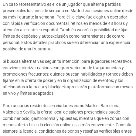
Un caso representativo es el de un jugador que alterna partidas
presenciales los fines de semana en Madrid con sesiones online desde
su móvil durante la semana. Para él, la clave fue elegir un operador
con rápida verificación documental, retiros en menos de 48 horas y
atención al cliente en español. También valoró la posibilidad de fijar
límites de depósito y autoexclusión como herramientas de control
personal. Estos detalles prácticos suelen diferenciar una experiencia
positiva de una frustrante.
Si buscas alternativas según tu intención: para jugadores recreativos
conviene priorizar casinos con gran variedad de tragamonedas y
promociones frecuentes; quienes buscan habilidades y torneos deben
fijarse en la oferta de poker y en la organización de eventos; y los
aficionados a la ruleta y blackjack apreciarán plataformas con mesas
en vivo y límites adaptados.
Para usuarios residentes en ciudades como Madrid, Barcelona,
Valencia o Sevilla, la oferta local de salones presenciales puede
combinar ocio, gastronomía y apuestas, mientras que en zonas con
menos oferta física la elección online es la más conveniente. Consulta
siempre la licencia, condiciones de bonos y reseñas verificables antes