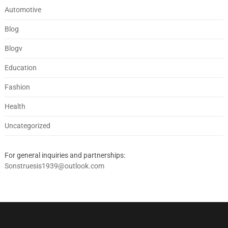
Automotive
Blog
Blogv
Education
Fashion
Health
Uncategorized
For general inquiries and partnerships:
Sonstruesis1939@outlook.com