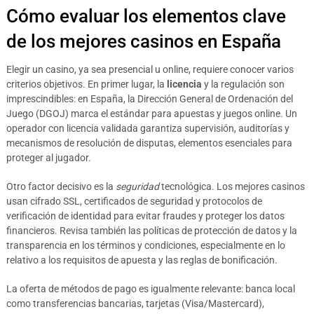
Cómo evaluar los elementos clave
de los mejores casinos en España
Elegir un casino, ya sea presencial u online, requiere conocer varios
criterios objetivos. En primer lugar, la
licencia
y la regulación son
imprescindibles: en España, la Dirección General de Ordenación del
Juego (DGOJ) marca el estándar para apuestas y juegos online. Un
operador con licencia validada garantiza supervisión, auditorías y
mecanismos de resolución de disputas, elementos esenciales para
proteger al jugador.
Otro factor decisivo es la
seguridad
tecnológica. Los mejores casinos
usan cifrado SSL, certificados de seguridad y protocolos de
verificación de identidad para evitar fraudes y proteger los datos
financieros. Revisa también las políticas de protección de datos y la
transparencia en los términos y condiciones, especialmente en lo
relativo a los requisitos de apuesta y las reglas de bonificación.
La oferta de métodos de pago es igualmente relevante: banca local
como transferencias bancarias, tarjetas (Visa/Mastercard),