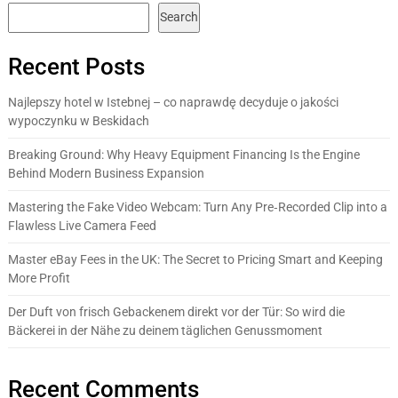
Search
Recent Posts
Najlepszy hotel w Istebnej – co naprawdę decyduje o jakości
wypoczynku w Beskidach
Breaking Ground: Why Heavy Equipment Financing Is the Engine
Behind Modern Business Expansion
Mastering the Fake Video Webcam: Turn Any Pre‑Recorded Clip into a
Flawless Live Camera Feed
Master eBay Fees in the UK: The Secret to Pricing Smart and Keeping
More Profit
Der Duft von frisch Gebackenem direkt vor der Tür: So wird die
Bäckerei in der Nähe zu deinem täglichen Genussmoment
Recent Comments