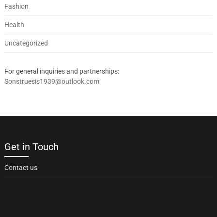
Fashion
Health
Uncategorized
For general inquiries and partnerships:
Sonstruesis1939@outlook.com
Get in Touch
Contact us