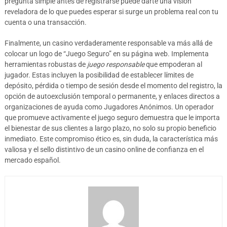
pregunta simple antes de registrarse puede darte una visión
reveladora de lo que puedes esperar si surge un problema real con tu
cuenta o una transacción.
Finalmente, un casino verdaderamente responsable va más allá de
colocar un logo de “Juego Seguro” en su página web. Implementa
herramientas robustas de
juego responsable
que empoderan al
jugador. Estas incluyen la posibilidad de establecer límites de
depósito, pérdida o tiempo de sesión desde el momento del registro, la
opción de autoexclusión temporal o permanente, y enlaces directos a
organizaciones de ayuda como Jugadores Anónimos. Un operador
que promueve activamente el juego seguro demuestra que le importa
el bienestar de sus clientes a largo plazo, no solo su propio beneficio
inmediato. Este compromiso ético es, sin duda, la característica más
valiosa y el sello distintivo de un casino online de confianza en el
mercado español.