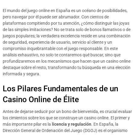
El mundo del juego online en España es un océano de posibilidades,
pero navegar por él puede ser abrumador. Con cientos de
plataformas compitiendo por tu atención, ¿cómo distinguir las joyas
de las simples imitaciones? No se trata solo de bonos llamativos o de
juegos populares; la verdadera excelencia reside en una combinación
de seguridad, experiencia de usuario, servicio al cliente y un
compromiso inquebrantable con el juego responsable. En este
análisis exhaustivo, no solo te contaremos qué buscar, sino que
profundizaremos en los mecanismos que hacen que un casino online
destaque sobre el resto, transformando tu búsqueda en una elección
informada y segura.
Los Pilares Fundamentales de un
Casino Online de Élite
Antes de dejarse seducir por un bono de bienvenida, es crucial evaluar
los cimientos sobre los que se construye un casino online. El primer y
más importante pilar es la
licencia y regulación
. En España, la
Dirección General de Ordenación del Juego (DGOJ) es el organismo