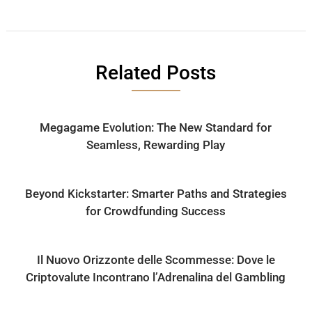
Related Posts
Megagame Evolution: The New Standard for
Seamless, Rewarding Play
Beyond Kickstarter: Smarter Paths and Strategies
for Crowdfunding Success
Il Nuovo Orizzonte delle Scommesse: Dove le
Criptovalute Incontrano l’Adrenalina del Gambling