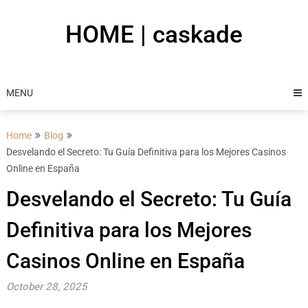
Skip
to
HOME | caskade
content
MENU
Home
Blog
Desvelando el Secreto: Tu Guía Definitiva para los Mejores Casinos
Online en España
Desvelando el Secreto: Tu Guía
Definitiva para los Mejores
Casinos Online en España
October 28, 2025