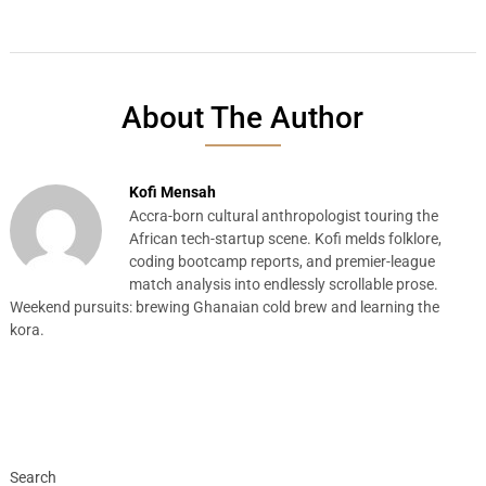
About The Author
Kofi Mensah
Accra-born cultural anthropologist touring the
African tech-startup scene. Kofi melds folklore,
coding bootcamp reports, and premier-league
match analysis into endlessly scrollable prose.
Weekend pursuits: brewing Ghanaian cold brew and learning the
kora.
Search