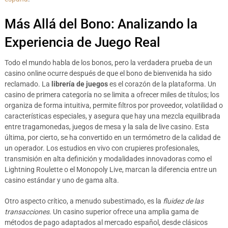
Más Allá del Bono: Analizando la
Experiencia de Juego Real
Todo el mundo habla de los bonos, pero la verdadera prueba de un
casino online ocurre después de que el bono de bienvenida ha sido
reclamado. La
librería de juegos
es el corazón de la plataforma. Un
casino de primera categoría no se limita a ofrecer miles de títulos; los
organiza de forma intuitiva, permite filtros por proveedor, volatilidad o
características especiales, y asegura que hay una mezcla equilibrada
entre tragamonedas, juegos de mesa y la sala de live casino. Esta
última, por cierto, se ha convertido en un termómetro de la calidad de
un operador. Los estudios en vivo con crupieres profesionales,
transmisión en alta definición y modalidades innovadoras como el
Lightning Roulette o el Monopoly Live, marcan la diferencia entre un
casino estándar y uno de gama alta.
Otro aspecto crítico, a menudo subestimado, es la
fluidez de las
transacciones
. Un casino superior ofrece una amplia gama de
métodos de pago adaptados al mercado español, desde clásicos