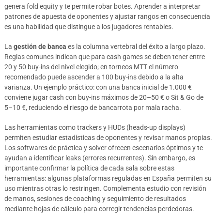
genera fold equity y te permite robar botes. Aprender a interpretar
patrones de apuesta de oponentes y ajustar rangos en consecuencia
es una habilidad que distingue a los jugadores rentables.
La
gestión de banca
es la columna vertebral del éxito a largo plazo.
Reglas comunes indican que para cash games se deben tener entre
20 y 50 buy-ins del nivel elegido; en torneos MTT el número
recomendado puede ascender a 100 buy-ins debido a la alta
varianza. Un ejemplo práctico: con una banca inicial de 1.000 €
conviene jugar cash con buy-ins máximos de 20–50 € o Sit & Go de
5–10 €, reduciendo el riesgo de bancarrota por mala racha.
Las herramientas como trackers y HUDs (heads-up displays)
permiten estudiar estadísticas de oponentes y revisar manos propias.
Los softwares de práctica y solver ofrecen escenarios óptimos y te
ayudan a identificar leaks (errores recurrentes). Sin embargo, es
importante confirmar la política de cada sala sobre estas
herramientas: algunas plataformas reguladas en España permiten su
uso mientras otras lo restringen. Complementa estudio con revisión
de manos, sesiones de coaching y seguimiento de resultados
mediante hojas de cálculo para corregir tendencias perdedoras.