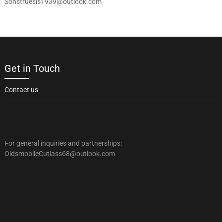
Sonstruesis1939@outlook.com
Get in Touch
Contact us
For general inquiries and partnerships:
OldsmobileCutlass68@outlook.com