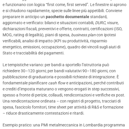
e funzionano con logica “first come, first served”. Le finestre si aprono
e si chiudono rapidamente, specie sulle linee più appetibili. Conviene
preparare in anticipo un
pacchetto documentale
standard,
aggiornato e verificato: bilanci e situazioni contabili,
DURC
, visure,
dichiarazioni fiscali, preventivi e offerte, contratti, certificazioni (ISO,
MOG, rating di legalità), piani di spesa,
business plan
con ipotesi
verificabili, analisi di impatto (KPI su produttività, risparmio
energetico, emissioni, occupazione), quadro dei vincoli sugli aiuti di
Stato e tracciabilità dei pagamenti.
Le tempistiche variano: per bandi a sportello l’istruttoria può
richiedere 30–120 giorni; per bandi valutativi 90–180 giorni, con
pubblicazione di graduatoria e possibili richieste di integrazione. È
fondamentale pianificare
cash flow
e anticipazioni, perché contributi
e crediti d’imposta maturano o vengono erogati in step successivi,
spesso a fronte di perizie, collaudi, rendicontazioni e verifiche ex post.
Una rendicontazione ordinata – con registri di progetto, tracciati di
spesa, fascicolo fornitori, time sheet per attività di R&S e formazione
– riduce drasticamente contestazioni e ritardi.
Esempio pratico: una PMI metalmeccanica in Lombardia programma