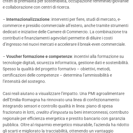
criteri di premialità per sostenibilità, occupazione femminile/giovanile
e collaborazione con centri di ricerca.
–
Internazionalizzazione
: interventi per fiere, studi di mercato, e-
commerce e presidio commerciale all’estero, anche tramite strumenti
dedicati e iniziative delle Camere di Commercio. La combinazione tra
contributi e finanziamenti agevolati permette di diluire i costi
d’ingresso nei nuovi mercati e accelerare il break-even commerciale.
–
Voucher formazione e competenze
: incentivi alla formazione su
tecnologie digitali, sicurezza informatica, gestione dati e sostenibilità.
Spesso la qualità del progetto formativo – obiettivi, metodi,
certificazioni delle competenze – determina l’ammissibilità e
l’intensità del sostegno.
Casi reali aiutano a visualizzare l’impatto. Una PMI agroalimentare
dell’Emilia-Romagna ha rinnovato una linea di confezionamento
integrando sensori e controllo qualità in linea: piano di spesa
frazionato in lotti,
credito d’imposta
su beni interconnessi, contributo
regionale per efficienza energetica e prestito bancario con garanzia
pubblica. Oltre al risparmio energetico misurabile, l’azienda ha ridotto
gli scarti e migliorato la tracciabilità, ottenendo un vantaggio