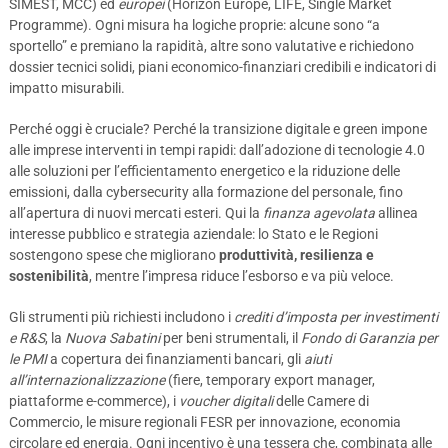
SIMEST, MCC) ed
europei
(Horizon Europe, LIFE, Single Market
Programme). Ogni misura ha logiche proprie: alcune sono “a
sportello” e premiano la rapidità, altre sono valutative e richiedono
dossier tecnici solidi, piani economico-finanziari credibili e indicatori di
impatto misurabili.
Perché oggi è cruciale? Perché la transizione digitale e green impone
alle imprese interventi in tempi rapidi: dall’adozione di tecnologie 4.0
alle soluzioni per l’efficientamento energetico e la riduzione delle
emissioni, dalla cybersecurity alla formazione del personale, fino
all’apertura di nuovi mercati esteri. Qui la
finanza agevolata
allinea
interesse pubblico e strategia aziendale: lo Stato e le Regioni
sostengono spese che migliorano
produttività, resilienza e
sostenibilità
, mentre l’impresa riduce l’esborso e va più veloce.
Gli strumenti più richiesti includono i
crediti d’imposta per investimenti
e R&S
, la
Nuova Sabatini
per beni strumentali, il
Fondo di Garanzia per
le PMI
a copertura dei finanziamenti bancari, gli
aiuti
all’internazionalizzazione
(fiere, temporary export manager,
piattaforme e-commerce), i
voucher digitali
delle Camere di
Commercio, le misure regionali FESR per innovazione, economia
circolare ed energia. Ogni incentivo è una tessera che, combinata alle