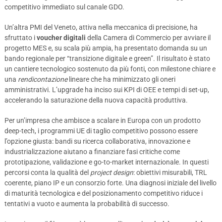
competitivo immediato sul canale GDO.
Un’altra PMI del Veneto, attiva nella meccanica di precisione, ha
sfruttato i
voucher digitali
della Camera di Commercio per avviare il
progetto MES e, su scala più ampia, ha presentato domanda su un
bando regionale per “transizione digitale e green”. Il risultato è stato
un cantiere tecnologico sostenuto da più fonti, con milestone chiare e
una
rendicontazione
lineare che ha minimizzato gli oneri
amministrativi. L’upgrade ha inciso sui KPI di OEE e tempi di set-up,
accelerando la saturazione della nuova capacità produttiva.
Per un’impresa che ambisce a scalare in Europa con un prodotto
deep-tech, i programmi UE di taglio competitivo possono essere
l’opzione giusta: bandi su ricerca collaborativa, innovazione e
industrializzazione aiutano a finanziare fasi critiche come
prototipazione, validazione e go-to-market internazionale. In questi
percorsi conta la qualità del
project design
: obiettivi misurabili, TRL
coerente, piano IP e un consorzio forte. Una diagnosi iniziale del livello
di maturità tecnologica e del posizionamento competitivo riduce i
tentativi a vuoto e aumenta la probabilità di successo.