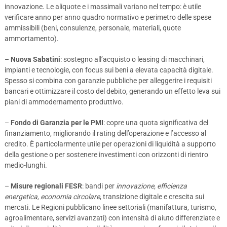
innovazione. Le aliquote e i massimali variano nel tempo: è utile
verificare anno per anno quadro normativo e perimetro delle spese
ammissibili (beni, consulenze, personale, materiali, quote
ammortamento).
–
Nuova Sabatini
: sostegno all’acquisto o leasing di macchinari,
impianti e tecnologie, con focus sui beni a elevata capacità digitale.
Spesso si combina con garanzie pubbliche per alleggerire i requisiti
bancari e ottimizzare il costo del debito, generando un effetto leva sui
piani di ammodernamento produttivo.
–
Fondo di Garanzia per le PMI
: copre una quota significativa del
finanziamento, migliorando il rating dell’operazione e l’accesso al
credito. È particolarmente utile per operazioni di liquidità a supporto
della gestione o per sostenere investimenti con orizzonti di rientro
medio-lunghi.
–
Misure regionali FESR
: bandi per
innovazione, efficienza
energetica, economia circolare
, transizione digitale e crescita sui
mercati. Le Regioni pubblicano linee settoriali (manifattura, turismo,
agroalimentare, servizi avanzati) con intensità di aiuto differenziate e