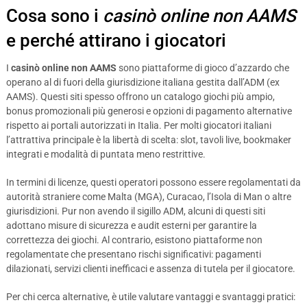
Cosa sono i
casinò online non AAMS
e perché attirano i giocatori
I
casinò online non AAMS
sono piattaforme di gioco d’azzardo che
operano al di fuori della giurisdizione italiana gestita dall’ADM (ex
AAMS). Questi siti spesso offrono un catalogo giochi più ampio,
bonus promozionali più generosi e opzioni di pagamento alternative
rispetto ai portali autorizzati in Italia. Per molti giocatori italiani
l’attrattiva principale è la libertà di scelta: slot, tavoli live, bookmaker
integrati e modalità di puntata meno restrittive.
In termini di licenze, questi operatori possono essere regolamentati da
autorità straniere come Malta (MGA), Curacao, l’Isola di Man o altre
giurisdizioni. Pur non avendo il sigillo ADM, alcuni di questi siti
adottano misure di sicurezza e audit esterni per garantire la
correttezza dei giochi. Al contrario, esistono piattaforme non
regolamentate che presentano rischi significativi: pagamenti
dilazionati, servizi clienti inefficaci e assenza di tutela per il giocatore.
Per chi cerca alternative, è utile valutare vantaggi e svantaggi pratici: