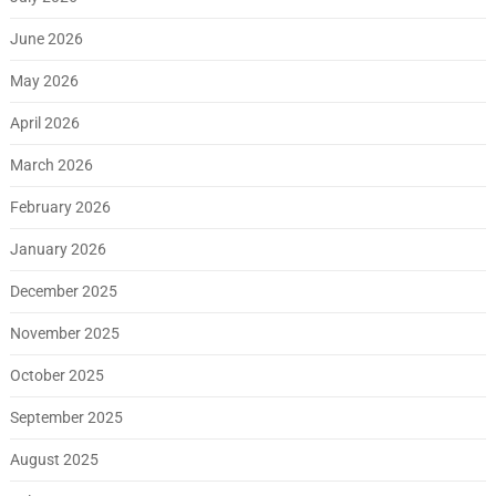
June 2026
May 2026
April 2026
March 2026
February 2026
January 2026
December 2025
November 2025
October 2025
September 2025
August 2025