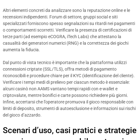
Altri elementi concreti da analizzare sono la reputazione online e le
recensioni indipendenti. Forum di settore, gruppi social e siti
specializzati forniscono spesso segnalazioni su ritardi nei pagamenti
o comportamenti scorretti. Verificare la presenza di certificazioni di
terze parti (ad esempio eCOGRA, iTech Labs) che attestano la
casualità dei generatori numerici (RNG) e la correttezza dei giochi
aumenta la fiducia.
Dal punto di vista tecnico è importante che la piattaforma utilizzi
connessioni criptate (SSL/TLS), offra metodi di pagamento
riconoscibili e procedure chiare per il KYC (identificazione del cliente).
Verificare i tempi medi di prelievo per ciascun metodo è essenziale:
alcuni casinò non AAMS vantano tempi rapidi con e-wallet e
criptovalute, mentre bonifici e carte possono richiedere più giorni.
Infine, accertarsi che l’operatore promuova il gioco responsabile con
limiti di deposito, strumenti di autoesclusione e informazioni sui rischi
del gioco d’azzardo.
Scenari d’uso, casi pratici e strategie