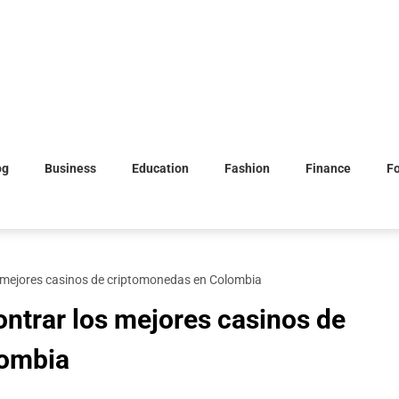
og
Business
Education
Fashion
Finance
F
s mejores casinos de criptomonedas en Colombia
ontrar los mejores casinos de
lombia