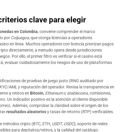
riterios clave para elegir
monedas en Colombia
, conviene comprender el marco
ado por
Coljuegos
, que otorga licencias a operadores
asino en línea. Muchos operadores con licencia priorizan pagos
cripto directamente, a menudo opera desde jurisdicciones
s. Por ello, el primer filtro es verificar si el casino está
stá, evaluar cuidadosamente los riesgos de uso de plataformas
tificaciones de pruebas de juego justo (RNG auditado por
KYC/AML
y reputación del operador. Revisa la transparencia en
ente a retiros en
Bitcoin
,
Ethereum
o
stablecoins
, comisiones,
o. Un indicador positivo es la atención al cliente disponible
orreo). Además, comprobar la claridad sobre el origen de los
izar
resultados aleatorios
y tasas de retorno (RTP) verificables.
 de métodos cripto (BTC, ETH,
USDT
,
USDC
), soporte de redes
xibles para depósitos/retiros, y la calidad del catálogo: