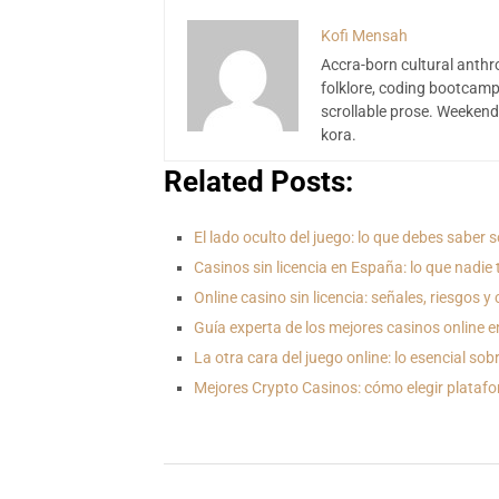
Kofi Mensah
Accra-born cultural anthr
folklore, coding bootcamp
scrollable prose. Weekend
kora.
Related Posts:
El lado oculto del juego: lo que debes saber 
Casinos sin licencia en España: lo que nadie 
Online casino sin licencia: señales, riesgos 
Guía experta de los mejores casinos online 
La otra cara del juego online: lo esencial sob
Mejores Crypto Casinos: cómo elegir plataf