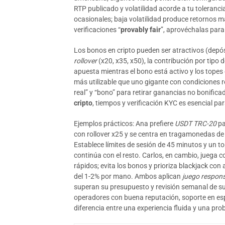
RTP publicado y volatilidad acorde a tu toleranc
ocasionales; baja volatilidad produce retornos má
verificaciones “
provably fair
”, aprovéchalas para 
Los bonos en cripto pueden ser atractivos (depós
rollover
(x20, x35, x50), la contribución por tipo 
apuesta mientras el bono está activo y los topes 
más utilizable que uno gigante con condiciones res
real” y “bono” para retirar ganancias no bonific
cripto
, tiempos y verificación KYC es esencial par
Ejemplos prácticos: Ana prefiere
USDT TRC-20
pa
con rollover x25 y se centra en tragamonedas de 
Establece límites de sesión de 45 minutos y un to
continúa con el resto. Carlos, en cambio, juega 
rápidos; evita los bonos y prioriza blackjack co
del 1-2% por mano. Ambos aplican
juego respon
superan su presupuesto y revisión semanal de su 
operadores con buena reputación, soporte en es
diferencia entre una experiencia fluida y una pro