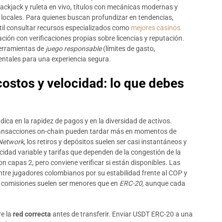
ckjack y ruleta en vivo, títulos con mecánicas modernas y
locales. Para quienes buscan profundizar en tendencias,
útil consultar recursos especializados como
mejores casinos
ción con verificaciones propias sobre licencias y reputación.
herramientas de
juego responsable
(límites de gasto,
entales para una experiencia segura.
ostos y velocidad: lo que debes
dica en la rapidez de pagos y en la diversidad de activos.
ansacciones on-chain pueden tardar más en momentos de
 Network
, los retiros y depósitos suelen ser casi instantáneos y
cidad variable y tarifas que dependen de la congestión de la
on capas 2, pero conviene verificar si están disponibles. Las
tre jugadores colombianos por su estabilidad frente al COP y
 comisiones suelen ser menores que en
ERC-20
, aunque cada
re la
red correcta
antes de transferir. Enviar USDT ERC-20 a una