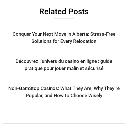
Related Posts
Conquer Your Next Move in Alberta: Stress-Free
Solutions for Every Relocation
Découvrez l’univers du casino en ligne : guide
pratique pour jouer malin et sécurisé
Non-GamStop Casinos: What They Are, Why They’re
Popular, and How to Choose Wisely