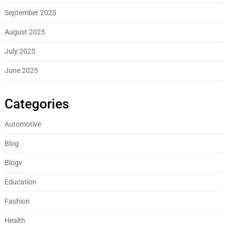
September 2025
August 2025
July 2025
June 2025
Categories
Automotive
Blog
Blogv
Education
Fashion
Health