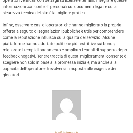
operatori verificati con dettagli su licenze e termini. Integrare queste
informazioni con controlli personali sui documenti legali e sulla
sicurezza tecnica del sito è la migliore pratica.
Infine, osservare casi di operatori che hanno migliorato la propria
offerta a seguito di segnalazioni pubbliche è utile per comprendere
come la reputazione influisca sulla qualità del servizio. Alcune
piattaforme hanno adottato politiche più restrittive sui bonus,
migliorato i tempi di pagamento e ampliato i canali di supporto dopo
feedback negativi. Tenere traccia di questi miglioramenti consente di
scegliere non solo in base alla promessa iniziale, ma anche alla
capacità dell'operatore di evolversi in risposta alle esigenze dei
giocatori.