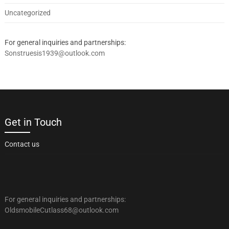
Uncategorized
For general inquiries and partnerships:
Sonstruesis1939@outlook.com
Get in Touch
Contact us
For general inquiries and partnerships:
OldsmobileCutlass68@outlook.com