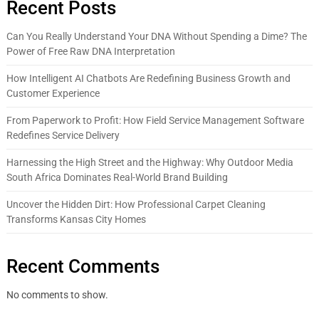
Recent Posts
Can You Really Understand Your DNA Without Spending a Dime? The
Power of Free Raw DNA Interpretation
How Intelligent AI Chatbots Are Redefining Business Growth and
Customer Experience
From Paperwork to Profit: How Field Service Management Software
Redefines Service Delivery
Harnessing the High Street and the Highway: Why Outdoor Media
South Africa Dominates Real-World Brand Building
Uncover the Hidden Dirt: How Professional Carpet Cleaning
Transforms Kansas City Homes
Recent Comments
No comments to show.