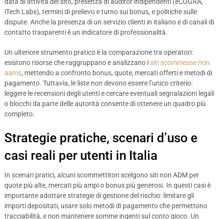
data di attività del sito, presenza di auditor indipendenti (eCOGRA,
iTech Labs), termini di prelievo e turno sui bonus, e politiche sulle
dispute. Anche la presenza di un servizio clienti in italiano e di canali di
contatto trasparenti è un indicatore di professionalità.
Un ulteriore strumento pratico è la comparazione tra operatori:
esistono risorse che raggruppano e analizzano i
siti scommesse non
aams
, mettendo a confronto bonus, quote, mercati offerti e metodi di
pagamento. Tuttavia, le liste non devono essere l’unico criterio:
leggere le recensioni degli utenti e cercare eventuali segnalazioni legali
o blocchi da parte delle autorità consente di ottenere un quadro più
completo.
Strategie pratiche, scenari d’uso e
casi reali per utenti in Italia
In scenari pratici, alcuni scommettitori scelgono siti non ADM per
quote più alte, mercati più ampi o bonus più generosi. In questi casi è
importante adottare strategie di gestione del rischio: limitare gli
importi depositati, usare solo metodi di pagamento che permettono
tracciabilità, e non mantenere somme ingenti sul conto gioco. Un