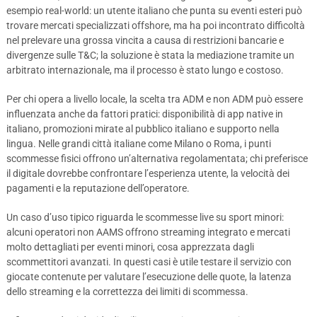
esempio real-world: un utente italiano che punta su eventi esteri può
trovare mercati specializzati offshore, ma ha poi incontrato difficoltà
nel prelevare una grossa vincita a causa di restrizioni bancarie e
divergenze sulle T&C; la soluzione è stata la mediazione tramite un
arbitrato internazionale, ma il processo è stato lungo e costoso.
Per chi opera a livello locale, la scelta tra ADM e non ADM può essere
influenzata anche da fattori pratici: disponibilità di app native in
italiano, promozioni mirate al pubblico italiano e supporto nella
lingua. Nelle grandi città italiane come Milano o Roma, i punti
scommesse fisici offrono un’alternativa regolamentata; chi preferisce
il digitale dovrebbe confrontare l’esperienza utente, la velocità dei
pagamenti e la reputazione dell’operatore.
Un caso d’uso tipico riguarda le scommesse live su sport minori:
alcuni operatori non AAMS offrono streaming integrato e mercati
molto dettagliati per eventi minori, cosa apprezzata dagli
scommettitori avanzati. In questi casi è utile testare il servizio con
giocate contenute per valutare l’esecuzione delle quote, la latenza
dello streaming e la correttezza dei limiti di scommessa.