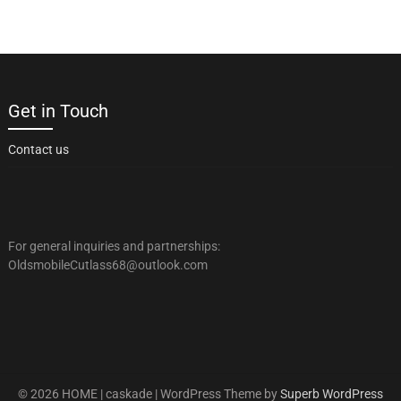
Get in Touch
Contact us
For general inquiries and partnerships:
OldsmobileCutlass68@outlook.com
© 2026 HOME | caskade
| WordPress Theme by
Superb WordPress