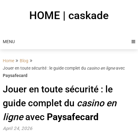
Skip
to
HOME | caskade
content
MENU
Home
Blog
Jouer en toute sécurité : le guide complet du
casino en ligne
avec
Paysafecard
Jouer en toute sécurité : le
guide complet du
casino en
ligne
avec
Paysafecard
April 24, 2026