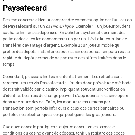
Paysafecard
Des cas concrets aident à comprendre comment optimiser l’utilisation
de
Paysafecard
sur un
casino en ligne
. Exemple 1 : un joueur prudent
souhaite limiter ses dépenses. En achetant systématiquement des
petits codes et en les consommant un par un, il évite la tentation de
transférer davantage d’argent. Exemple 2 : un joueur mobile qui
profite des dépôts instantanés pour saisir des bonus temporaires ; la
rapidité du dépôt permet de ne pas rater des offres limitées dans le
temps.
Cependant, plusieurs limites méritent attention. Les retraits sont
rarement traités via Paysafecard ; il faudra donc prévoir une méthode
de retrait validée par le casino, impliquant souvent une vérification
d’identité. Les frais de change peuvent s’appliquer si le casino opère
dans une autre devise. Enfin, les montants maximums par
transaction sont parfois inférieurs à ceux des cartes bancaires ou
portefeuilles électroniques, ce qui peut gêner les gros joueurs.
Quelques conseils pratiques : toujours consulter les termes et
conditions du casino avant de déposer, tenir un registre des codes