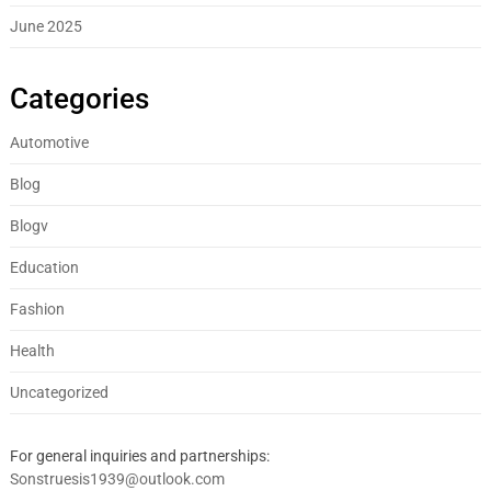
June 2025
Categories
Automotive
Blog
Blogv
Education
Fashion
Health
Uncategorized
For general inquiries and partnerships:
Sonstruesis1939@outlook.com