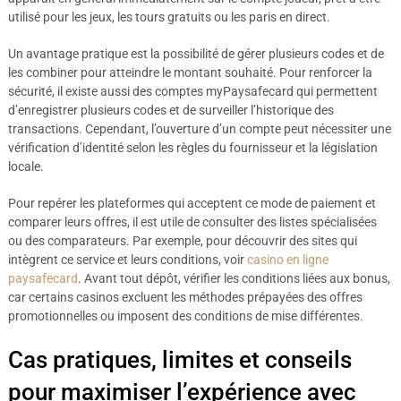
utilisé pour les jeux, les tours gratuits ou les paris en direct.
Un avantage pratique est la possibilité de gérer plusieurs codes et de
les combiner pour atteindre le montant souhaité. Pour renforcer la
sécurité, il existe aussi des comptes myPaysafecard qui permettent
d’enregistrer plusieurs codes et de surveiller l’historique des
transactions. Cependant, l’ouverture d’un compte peut nécessiter une
vérification d’identité selon les règles du fournisseur et la législation
locale.
Pour repérer les plateformes qui acceptent ce mode de paiement et
comparer leurs offres, il est utile de consulter des listes spécialisées
ou des comparateurs. Par exemple, pour découvrir des sites qui
intègrent ce service et leurs conditions, voir
casino en ligne
paysafecard
. Avant tout dépôt, vérifier les conditions liées aux bonus,
car certains casinos excluent les méthodes prépayées des offres
promotionnelles ou imposent des conditions de mise différentes.
Cas pratiques, limites et conseils
pour maximiser l’expérience avec