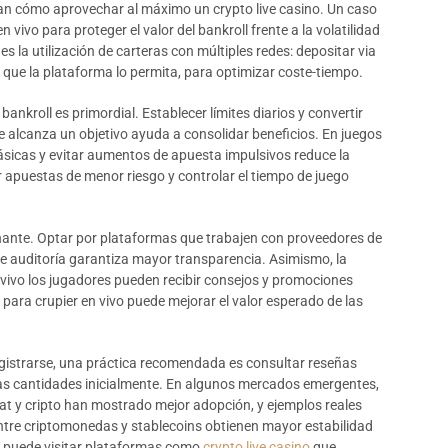
an cómo aprovechar al máximo un crypto live casino. Un caso
 vivo para proteger el valor del bankroll frente a la volatilidad
 la utilización de carteras con múltiples redes: depositar via
e que la plataforma lo permita, para optimizar coste-tiempo.
bankroll es primordial. Establecer límites diarios y convertir
 alcanza un objetivo ayuda a consolidar beneficios. En juegos
ásicas y evitar aumentos de apuesta impulsivos reduce la
ir apuestas de menor riesgo y controlar el tiempo de juego
nante. Optar por plataformas que trabajen con proveedores de
e auditoría garantiza mayor transparencia. Asimismo, la
 vivo los jugadores pueden recibir consejos y promociones
para crupier en vivo puede mejorar el valor esperado de las
gistrarse, una práctica recomendada es consultar reseñas
as cantidades inicialmente. En algunos mercados emergentes,
t y cripto han mostrado mejor adopción, y ejemplos reales
ntre criptomonedas y stablecoins obtienen mayor estabilidad
e puede visitar plataformas como
crypto live casino
que