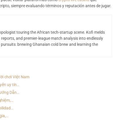
ripto, siempre evaluando términos y reputación antes de jugar.
opologist touring the African tech-startup scene. Kofi melds
 reports, and premier-league match analysis into endlessly
 pursuits: brewing Ghanaian cold brew and learning the
ời chơi Việt Nam
yến uy tín…
Hướng Dẫn…
ghiệm,…
bilidad…
gia,…