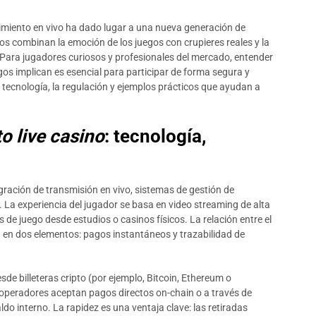
imiento en vivo ha dado lugar a una nueva generación de
ios combinan la emoción de los juegos con crupieres reales y la
 Para jugadores curiosos y profesionales del mercado, entender
os implican es esencial para participar de forma segura y
a tecnología, la regulación y ejemplos prácticos que ayudan a
o live casino
: tecnología,
ración de transmisión en vivo, sistemas de gestión de
La experiencia del jugador se basa en video streaming de alta
 de juego desde estudios o casinos físicos. La relación entre el
ra en dos elementos: pagos instantáneos y trazabilidad de
sde billeteras cripto (por ejemplo, Bitcoin, Ethereum o
 operadores aceptan pagos directos on-chain o a través de
ldo interno. La rapidez es una ventaja clave: las retiradas