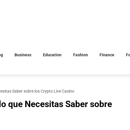
og
Business
Education
Fashion
Finance
F
esitas Saber sobre los Crypto Live Casino
 lo que Necesitas Saber sobre