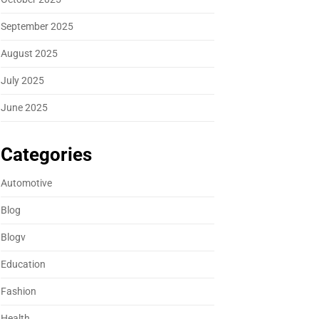
September 2025
August 2025
July 2025
June 2025
Categories
Automotive
Blog
Blogv
Education
Fashion
Health