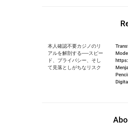
Re
本人確認不要カジノのリ
Trans
アルを解剖する──スピー
Mode
ド、プライバシー、そし
https
て見落としがちなリスク
Menja
Penci
Digita
Abo