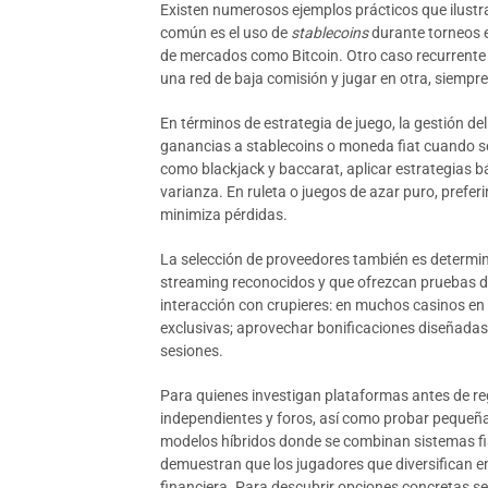
Existen numerosos ejemplos prácticos que ilustr
común es el uso de
stablecoins
durante torneos en
de mercados como Bitcoin. Otro caso recurrente es
una red de baja comisión y jugar en otra, siempr
En términos de estrategia de juego, la gestión del 
ganancias a stablecoins o moneda fiat cuando se
como blackjack y baccarat, aplicar estrategias b
varianza. En ruleta o juegos de azar puro, prefer
minimiza pérdidas.
La selección de proveedores también es determi
streaming reconocidos y que ofrezcan pruebas d
interacción con crupieres: en muchos casinos en
exclusivas; aprovechar bonificaciones diseñadas 
sesiones.
Para quienes investigan plataformas antes de re
independientes y foros, así como probar pequeñ
modelos híbridos donde se combinan sistemas fia
demuestran que los jugadores que diversifican e
financiera. Para descubrir opciones concretas s