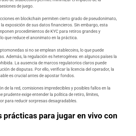
 sesiones de juego.
sacciones en blockchain permiten cierto grado de pseudonimato,
 la exposición de sus datos financieros. Sin embargo, esta
mponen procedimientos de KYC para retiros grandes y
lo que reduce el anonimato en la práctica.
criptomonedas si no se emplean stablecoins, lo que puede
ras. Además, la regulación es heterogénea: en algunos países la
prohibida. La ausencia de marcos regulatorios claros puede
ión de disputas. Por ello, verificar la licencia del operador, la
nsable es crucial antes de apostar fondos.
 de la red, comisiones impredecibles y posibles fallos en la
 prudente exige entender la política de retiro, límites,
dor para reducir sorpresas desagradables.
s prácticas para jugar en vivo con