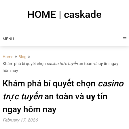
Skip
to
HOME | caskade
content
MENU
Home
Blog
Khám phá bí quyết chọn
casino trực tuyến
an toàn và
uy tín
ngay
hôm nay
Khám phá bí quyết chọn
casino
trực tuyến
an toàn và
uy tín
ngay hôm nay
February 17, 2026