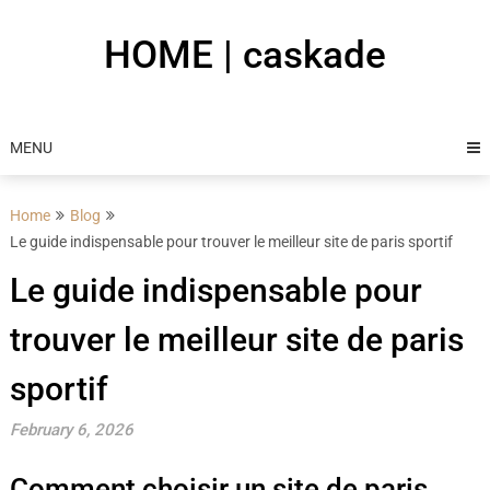
Skip
to
HOME | caskade
content
MENU
Home
Blog
Le guide indispensable pour trouver le meilleur site de paris sportif
Le guide indispensable pour
trouver le meilleur site de paris
sportif
February 6, 2026
Comment choisir un site de paris