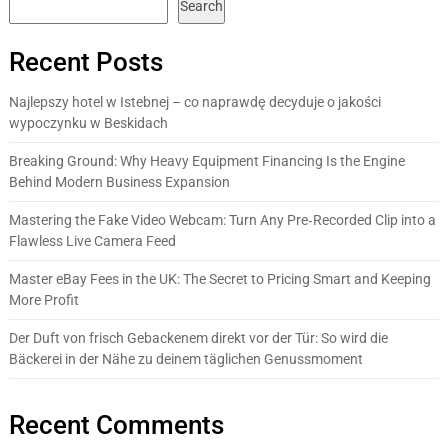
Search
Recent Posts
Najlepszy hotel w Istebnej – co naprawdę decyduje o jakości
wypoczynku w Beskidach
Breaking Ground: Why Heavy Equipment Financing Is the Engine
Behind Modern Business Expansion
Mastering the Fake Video Webcam: Turn Any Pre‑Recorded Clip into a
Flawless Live Camera Feed
Master eBay Fees in the UK: The Secret to Pricing Smart and Keeping
More Profit
Der Duft von frisch Gebackenem direkt vor der Tür: So wird die
Bäckerei in der Nähe zu deinem täglichen Genussmoment
Recent Comments