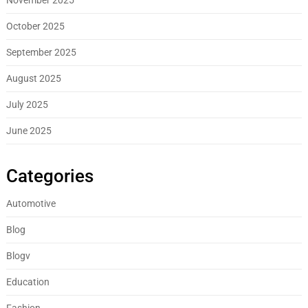
October 2025
September 2025
August 2025
July 2025
June 2025
Categories
Automotive
Blog
Blogv
Education
Fashion