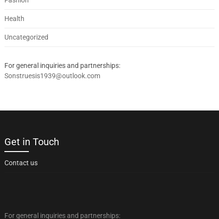
Health
Uncategorized
For general inquiries and partnerships:
Sonstruesis1939@outlook.com
Get in Touch
Contact us
For general inquiries and partnerships: