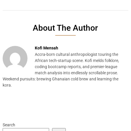
About The Author
Kofi Mensah
Accra-born cultural anthropologist touring the
African tech-startup scene. Kofi melds folklore,
coding bootcamp reports, and premier-league
match analysis into endlessly scrollable prose.
Weekend pursuits: brewing Ghanaian cold brew and learning the
kora.
Search