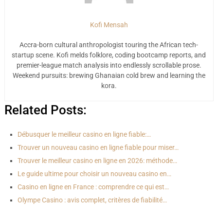
Kofi Mensah
Accra-born cultural anthropologist touring the African tech-
startup scene. Kofi melds folklore, coding bootcamp reports, and
premier-league match analysis into endlessly scrollable prose.
Weekend pursuits: brewing Ghanaian cold brew and learning the
kora.
Related Posts:
Débusquer le meilleur casino en ligne fiable:…
Trouver un nouveau casino en ligne fiable pour miser…
Trouver le meilleur casino en ligne en 2026: méthode…
Le guide ultime pour choisir un nouveau casino en…
Casino en ligne en France : comprendre ce qui est…
Olympe Casino : avis complet, critères de fiabilité…