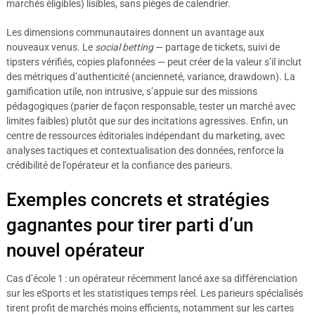
marchés éligibles) lisibles, sans pièges de calendrier.
Les dimensions communautaires donnent un avantage aux
nouveaux venus. Le
social betting
— partage de tickets, suivi de
tipsters vérifiés, copies plafonnées — peut créer de la valeur s’il inclut
des métriques d’authenticité (ancienneté, variance, drawdown). La
gamification utile, non intrusive, s’appuie sur des missions
pédagogiques (parier de façon responsable, tester un marché avec
limites faibles) plutôt que sur des incitations agressives. Enfin, un
centre de ressources éditoriales indépendant du marketing, avec
analyses tactiques et contextualisation des données, renforce la
crédibilité de l’opérateur et la confiance des parieurs.
Exemples concrets et stratégies
gagnantes pour tirer parti d’un
nouvel opérateur
Cas d’école 1 : un opérateur récemment lancé axe sa différenciation
sur les eSports et les statistiques temps réel. Les parieurs spécialisés
tirent profit de marchés moins efficients, notamment sur les cartes