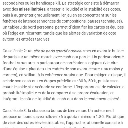
secondaires ou les handicaps kill. La stratégie consiste à démarrer
avec des
mises limitées
, à tester la liquidité et la stabilité des cotes,
puis à augmenter graduellement l’enjeu en se concentrant sur les
fenêtres de latence (annonces de compositions, pauses techniques).
Un tableau de bord personnel permet d’identifier les cartes et équipes
où l’edge est récurrent, tandis que les alertes de variation de cote
évitent les entrées tardives.
Cas d’école 2 : un
site de paris sportif nouveau
met en avant le builder
de paris sur un même match avec cash-out partiel. Un parieur orienté
football structure un pari autour de corrélations logiques (victoire
d’une équipe + plus de x tirs cadrés de son avant-centre + au moins y
corners), en veillant à la cohérence statistique. Pour mitiger le risque, il
scinde son cash-out en étapes prédéfinies : 30 %, 50 %, puis laisser
courir le solde si le scénario se confirme. L’important est de calculer la
probabilité implicite et de la comparer à sa propre évaluation, en
intégrant le coût de liquidité du cash-out dans le rendement espéré.
Cas d’école 3 : la chasse au bonus de bienvenue. Un acteur neuf
propose un bonus avec rollover x6 à quota minimum 1.80. Plutôt que
de viser des cotes élevées instables, l’approche rationnelle consiste à