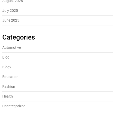
August 2025
July 2025
June 2025
Categories
Automotive
Blog
Blogv
Education
Fashion
Health
Uncategorized