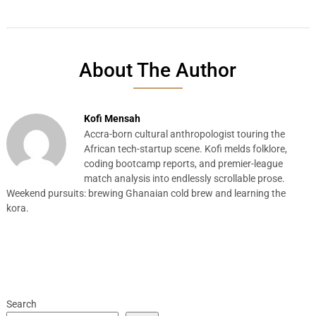
About The Author
Kofi Mensah
Accra-born cultural anthropologist touring the
African tech-startup scene. Kofi melds folklore,
coding bootcamp reports, and premier-league
match analysis into endlessly scrollable prose.
Weekend pursuits: brewing Ghanaian cold brew and learning the
kora.
Search