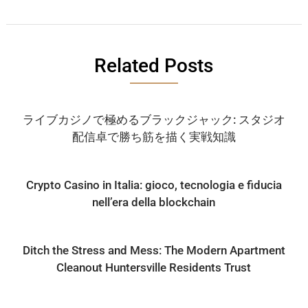
Related Posts
ライブカジノで極めるブラックジャック: スタジオ
配信卓で勝ち筋を描く実戦知識
Crypto Casino in Italia: gioco, tecnologia e fiducia
nell’era della blockchain
Ditch the Stress and Mess: The Modern Apartment
Cleanout Huntersville Residents Trust