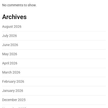
No comments to show.
Archives
August 2026
July 2026
June 2026
May 2026
April 2026
March 2026
February 2026
January 2026
December 2025