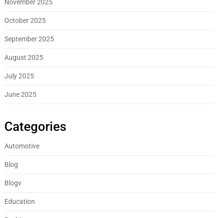
November 2025
October 2025
September 2025
August 2025
July 2025
June 2025
Categories
Automotive
Blog
Blogv
Education