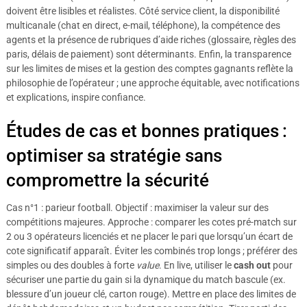
doivent être lisibles et réalistes. Côté service client, la disponibilité
multicanale (chat en direct, e-mail, téléphone), la compétence des
agents et la présence de rubriques d’aide riches (glossaire, règles des
paris, délais de paiement) sont déterminants. Enfin, la transparence
sur les limites de mises et la gestion des comptes gagnants reflète la
philosophie de l’opérateur ; une approche équitable, avec notifications
et explications, inspire confiance.
Études de cas et bonnes pratiques :
optimiser sa stratégie sans
compromettre la sécurité
Cas n°1 : parieur football. Objectif : maximiser la valeur sur des
compétitions majeures. Approche : comparer les cotes pré-match sur
2 ou 3 opérateurs licenciés et ne placer le pari que lorsqu’un écart de
cote significatif apparaît. Éviter les combinés trop longs ; préférer des
simples ou des doubles à forte
value
. En live, utiliser le
cash out
pour
sécuriser une partie du gain si la dynamique du match bascule (ex.
blessure d’un joueur clé, carton rouge). Mettre en place des limites de