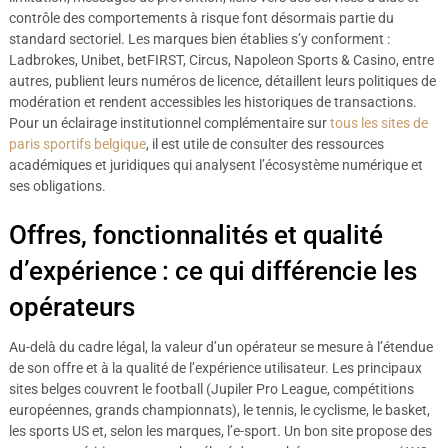
contrôle des comportements à risque font désormais partie du
standard sectoriel. Les marques bien établies s’y conforment :
Ladbrokes, Unibet, betFIRST, Circus, Napoleon Sports & Casino, entre
autres, publient leurs numéros de licence, détaillent leurs politiques de
modération et rendent accessibles les historiques de transactions.
Pour un éclairage institutionnel complémentaire sur
tous les sites de
paris sportifs belgique
, il est utile de consulter des ressources
académiques et juridiques qui analysent l’écosystème numérique et
ses obligations.
Offres, fonctionnalités et qualité
d’expérience : ce qui différencie les
opérateurs
Au-delà du cadre légal, la valeur d’un opérateur se mesure à l’étendue
de son offre et à la qualité de l’expérience utilisateur. Les principaux
sites belges couvrent le football (Jupiler Pro League, compétitions
européennes, grands championnats), le tennis, le cyclisme, le basket,
les sports US et, selon les marques, l’e-sport. Un bon site propose des