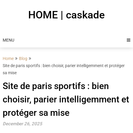
Skip
to
HOME | caskade
content
MENU
Home
Blog
Site de paris sportifs : bien choisir, parier intelligemment et protéger
sa mise
Site de paris sportifs : bien
choisir, parier intelligemment et
protéger sa mise
December 26, 2025