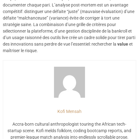
documenter chaque pari. L’analyse post-mortem est un avantage
compétitif: distinguer une défaite “juste” (mauvaise évaluation) d’une
défaite “malchanceuse” (variance) évite de corriger à tort une
stratégie saine. La combinaison d’une grille de critères pour
sélectionner la plateforme, d’une gestion disciplinée de la bankroll et
d’un usage raisonné des outils live crée un cadre solide pour tirer parti
des innovations sans perdre de vue l’essentiel: rechercher la
value
et
maîtriser le risque.
Kofi Mensah
Accra-born cultural anthropologist touring the African tech-
startup scene. Kofi melds folklore, coding bootcamp reports, and
premier-league match analysis into endlessly scrollable prose.