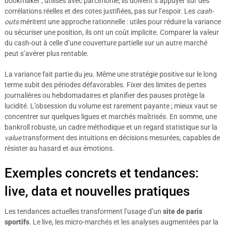
bookmaker ; utilisés avec parcimonie, ils doivent s’appuyer sur des
corrélations réelles et des cotes justifiées, pas sur l’espoir. Les
cash-
outs
méritent une approche rationnelle : utiles pour réduire la variance
ou sécuriser une position, ils ont un coût implicite. Comparer la valeur
du cash-out à celle d’une couverture partielle sur un autre marché
peut s’avérer plus rentable.
La variance fait partie du jeu. Même une stratégie positive sur le long
terme subit des périodes défavorables. Fixer des limites de pertes
journalières ou hebdomadaires et planifier des pauses protège la
lucidité. L’obsession du volume est rarement payante ; mieux vaut se
concentrer sur quelques ligues et marchés maîtrisés. En somme, une
bankroll robuste, un cadre méthodique et un regard statistique sur la
value
transforment des intuitions en décisions mesurées, capables de
résister au hasard et aux émotions.
Exemples concrets et tendances:
live, data et nouvelles pratiques
Les tendances actuelles transforment l’usage d’un
site de paris
sportifs
. Le live, les micro-marchés et les analyses augmentées par la