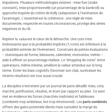
impulsives. Plusieurs méthodologies existent : mise fixe (stake
constant), mise proportionnelle (un pourcentage de la bankroll) ou
approche inspirée du critère de Kelly (adaptation à l’estimation de
l’avantage). L’essentiel est la cohérence : une règle de mise
documentée, respectée en toutes circonstances, protège des séries
négatives et du tilt.
Repérer la
value
est le cœur de la démarche. Une cote n’est
intéressante que si la probabilité implicite (1/cote) est inférieure à la
probabilité estimée de l’événement. Construire de petites évaluations
– statistiques de forme, blessures, calendrier, motivation, météo –
aide à affiner un pourcentage réaliste. Le “shopping de cotes” entre
opérateurs, même minime, améliore la valeur attendue sur le long
terme. Éviter les biais cognitifs (favoriser son club, surévaluer les
récents résultats) est tout aussi crucial.
La discipline s’entretient par un journal de paris détaillé: mise, cote,
marché, justification, résultat, et écart par rapport au plan. Ce suivi
met en évidence les forces (marchés maîtrisés) et faiblesses
(combinés trop ambitieux, live trop émotionnel). Les
paris combinés
offrent des gains potentiels élevés mais cumulent la marge du