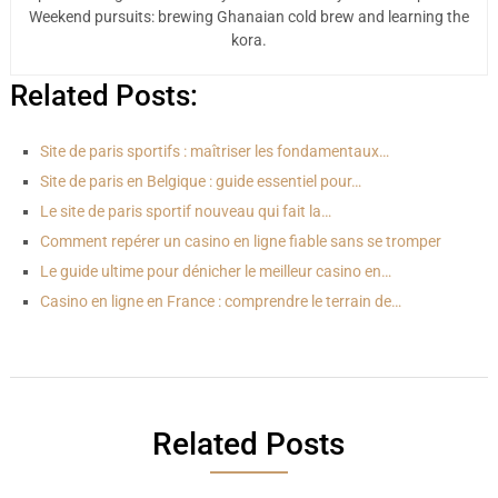
Weekend pursuits: brewing Ghanaian cold brew and learning the
kora.
Related Posts:
Site de paris sportifs : maîtriser les fondamentaux…
Site de paris en Belgique : guide essentiel pour…
Le site de paris sportif nouveau qui fait la…
Comment repérer un casino en ligne fiable sans se tromper
Le guide ultime pour dénicher le meilleur casino en…
Casino en ligne en France : comprendre le terrain de…
Related Posts