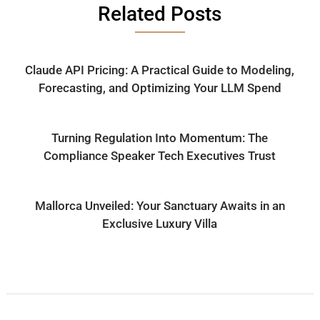
Related Posts
Claude API Pricing: A Practical Guide to Modeling,
Forecasting, and Optimizing Your LLM Spend
Turning Regulation Into Momentum: The
Compliance Speaker Tech Executives Trust
Mallorca Unveiled: Your Sanctuary Awaits in an
Exclusive Luxury Villa