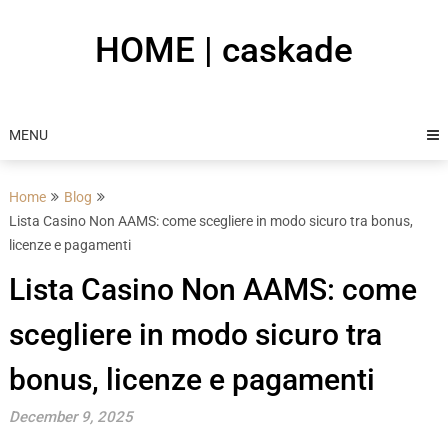
Skip
to
HOME | caskade
content
MENU
Home
Blog
Lista Casino Non AAMS: come scegliere in modo sicuro tra bonus,
licenze e pagamenti
Lista Casino Non AAMS: come
scegliere in modo sicuro tra
bonus, licenze e pagamenti
December 9, 2025