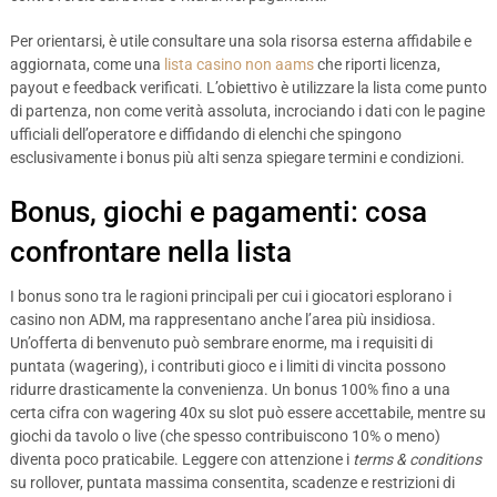
Per orientarsi, è utile consultare una sola risorsa esterna affidabile e
aggiornata, come una
lista casino non aams
che riporti licenza,
payout e feedback verificati. L’obiettivo è utilizzare la lista come punto
di partenza, non come verità assoluta, incrociando i dati con le pagine
ufficiali dell’operatore e diffidando di elenchi che spingono
esclusivamente i bonus più alti senza spiegare termini e condizioni.
Bonus, giochi e pagamenti: cosa
confrontare nella lista
I bonus sono tra le ragioni principali per cui i giocatori esplorano i
casino non ADM, ma rappresentano anche l’area più insidiosa.
Un’offerta di benvenuto può sembrare enorme, ma i requisiti di
puntata (wagering), i contributi gioco e i limiti di vincita possono
ridurre drasticamente la convenienza. Un bonus 100% fino a una
certa cifra con wagering 40x su slot può essere accettabile, mentre su
giochi da tavolo o live (che spesso contribuiscono 10% o meno)
diventa poco praticabile. Leggere con attenzione i
terms & conditions
su rollover, puntata massima consentita, scadenze e restrizioni di