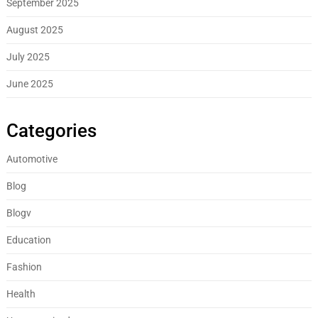
September 2025
August 2025
July 2025
June 2025
Categories
Automotive
Blog
Blogv
Education
Fashion
Health