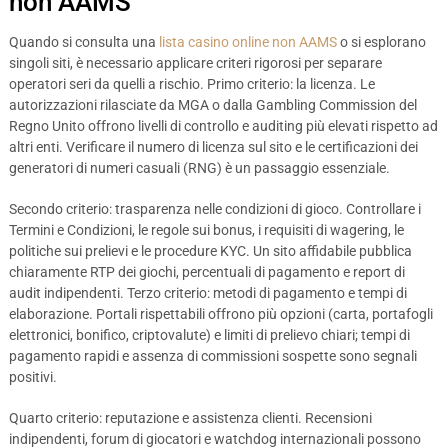
non AAMS
Quando si consulta una
lista casino online non AAMS
o si esplorano
singoli siti, è necessario applicare criteri rigorosi per separare
operatori seri da quelli a rischio. Primo criterio: la licenza. Le
autorizzazioni rilasciate da MGA o dalla Gambling Commission del
Regno Unito offrono livelli di controllo e auditing più elevati rispetto ad
altri enti. Verificare il numero di licenza sul sito e le certificazioni dei
generatori di numeri casuali (RNG) è un passaggio essenziale.
Secondo criterio: trasparenza nelle condizioni di gioco. Controllare i
Termini e Condizioni, le regole sui bonus, i requisiti di wagering, le
politiche sui prelievi e le procedure KYC. Un sito affidabile pubblica
chiaramente RTP dei giochi, percentuali di pagamento e report di
audit indipendenti. Terzo criterio: metodi di pagamento e tempi di
elaborazione. Portali rispettabili offrono più opzioni (carta, portafogli
elettronici, bonifico, criptovalute) e limiti di prelievo chiari; tempi di
pagamento rapidi e assenza di commissioni sospette sono segnali
positivi.
Quarto criterio: reputazione e assistenza clienti. Recensioni
indipendenti, forum di giocatori e watchdog internazionali possono