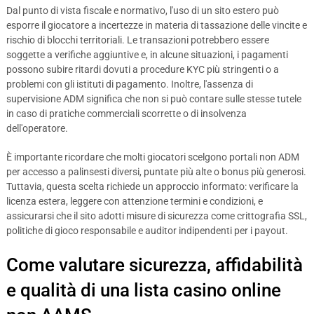
Dal punto di vista fiscale e normativo, l'uso di un sito estero può
esporre il giocatore a incertezze in materia di tassazione delle vincite e
rischio di blocchi territoriali. Le transazioni potrebbero essere
soggette a verifiche aggiuntive e, in alcune situazioni, i pagamenti
possono subire ritardi dovuti a procedure KYC più stringenti o a
problemi con gli istituti di pagamento. Inoltre, l'assenza di
supervisione ADM significa che non si può contare sulle stesse tutele
in caso di pratiche commerciali scorrette o di insolvenza
dell'operatore.
È importante ricordare che molti giocatori scelgono portali non ADM
per accesso a palinsesti diversi, puntate più alte o bonus più generosi.
Tuttavia, questa scelta richiede un approccio informato: verificare la
licenza estera, leggere con attenzione termini e condizioni, e
assicurarsi che il sito adotti misure di sicurezza come crittografia SSL,
politiche di gioco responsabile e auditor indipendenti per i payout.
Come valutare sicurezza, affidabilità
e qualità di una lista casino online