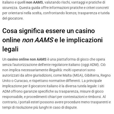
italiano e quelli
non AAMS
, valutando rischi, vantaggi e pratiche di
sicurezza. Questa guida offre informazioni pratiche e criteri concreti
per orientarsi nella scelta, confrontando licenze, trasparenza e tutela
del giocatore.
Cosa significa essere un casino
online
non AAMS
e le implicazioni
legali
Un
casino online non AAMS
è una piattaforma di gioco che opera
senza l'autorizzazione dell'ente regolatore italiano (oggi ADM). Ciò
non implica necessariamente illegalità: molti operatori sono
autorizzati da altre giurisdizioni, come Malta (MGA), Gibilterra, Regno
Unito o Curacao, e rispettano normative differenti. La principale
implicazione per il giocatore italiano è la diversa tutela legale: i siti
ADM offrono garanzie specifiche su trasparenza, misure di gioco
responsabile, e procedimenti chiari per contestazioni e rimborsi. Al
contrario, i portali esteri possono avere procedure meno trasparenti e
tempi di risoluzione più lunghi in caso di dispute.