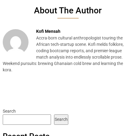
About The Author
Kofi Mensah
Accra-born cultural anthropologist touring the
African tech-startup scene. Kofi melds folklore,
coding bootcamp reports, and premier-league
match analysis into endlessly scrollable prose.
Weekend pursuits: brewing Ghanaian cold brew and learning the
kora.
Search
Search