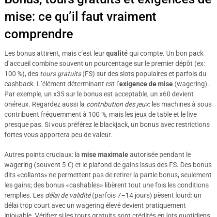
mise: ce qu’il faut vraiment
comprendre
Les bonus attirent, mais c’est leur
qualité
qui compte. Un bon pack
d’accueil combine souvent un pourcentage sur le premier dépôt (ex:
100 %), des
tours gratuits
(FS) sur des slots populaires et parfois du
cashback. L’élément déterminant est l’
exigence de mise
(wagering).
Par exemple, un x35 sur le bonus est acceptable, un x60 devient
onéreux. Regardez aussi la
contribution des jeux
: les machines à sous
contribuent fréquemment à 100 %, mais les jeux de table et le live
presque pas. Si vous préférez le blackjack, un bonus avec restrictions
fortes vous apportera peu de valeur.
Autres points cruciaux: la
mise maximale
autorisée pendant le
wagering (souvent 5 €) et le plafond de gains issus des FS. Des bonus
dits «collants» ne permettent pas de retirer la partie bonus, seulement
les gains; des bonus «cashables» libèrent tout une fois les conditions
remplies. Les
délai de validité
(parfois 7–14 jours) pèsent lourd: un
délai trop court avec un wagering élevé devient pratiquement
injouable. Vérifiez si les tours gratuits sont crédités en lots quotidiens