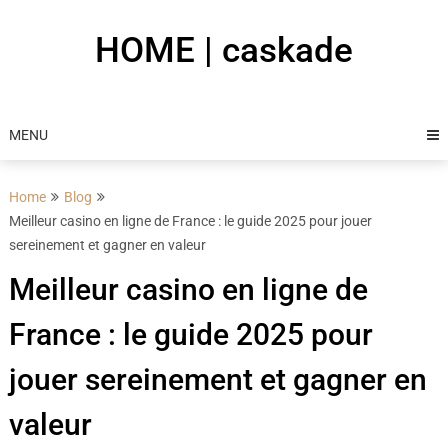
Skip
to
HOME | caskade
content
MENU
Home
Blog
Meilleur casino en ligne de France : le guide 2025 pour jouer
sereinement et gagner en valeur
Meilleur casino en ligne de
France : le guide 2025 pour
jouer sereinement et gagner en
valeur