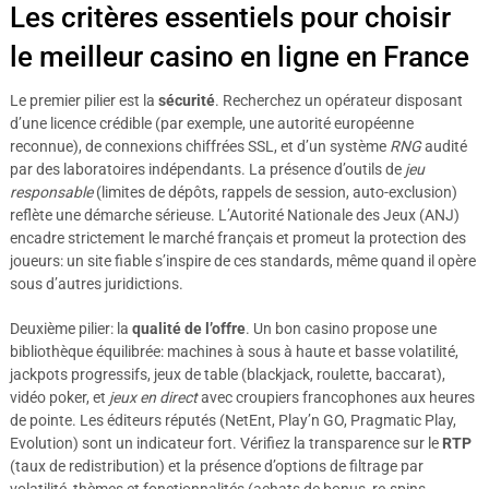
Les critères essentiels pour choisir
le meilleur casino en ligne en France
Le premier pilier est la
sécurité
. Recherchez un opérateur disposant
d’une licence crédible (par exemple, une autorité européenne
reconnue), de connexions chiffrées SSL, et d’un système
RNG
audité
par des laboratoires indépendants. La présence d’outils de
jeu
responsable
(limites de dépôts, rappels de session, auto-exclusion)
reflète une démarche sérieuse. L’Autorité Nationale des Jeux (ANJ)
encadre strictement le marché français et promeut la protection des
joueurs: un site fiable s’inspire de ces standards, même quand il opère
sous d’autres juridictions.
Deuxième pilier: la
qualité de l’offre
. Un bon casino propose une
bibliothèque équilibrée: machines à sous à haute et basse volatilité,
jackpots progressifs, jeux de table (blackjack, roulette, baccarat),
vidéo poker, et
jeux en direct
avec croupiers francophones aux heures
de pointe. Les éditeurs réputés (NetEnt, Play’n GO, Pragmatic Play,
Evolution) sont un indicateur fort. Vérifiez la transparence sur le
RTP
(taux de redistribution) et la présence d’options de filtrage par