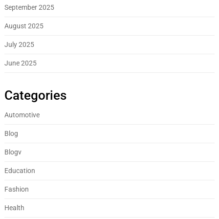
September 2025
August 2025
July 2025
June 2025
Categories
Automotive
Blog
Blogv
Education
Fashion
Health