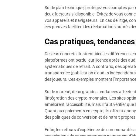
Sur le plan technique, protégez vos comptes par d
deux facteurs si disponible. Évitez de vous conne
vos appareils et navigateurs. En cas de litige, c
ces preuves facilitent les réclamations auprès de
Cas pratiques, tendances 
Des cas concrets illustrent bien les différences e
plateformes ont perdu leur licence après des au
systématiques de retrait. A contrario, des opérate
transparence (publication d'audits indépendants,
des joueurs. Ces exemples montrent l'importance 
Sur le marché, deux grandes tendances affectent l
l'intégration des crypto-monnaies. Les sites opt
améliorent l'accessibilité, mais il faut vérifier q
Quant aux paiements en crypto, ils offrent anonym
des politiques de conversion et de retrait propre
Enfin, les retours d'expérience de communautés e