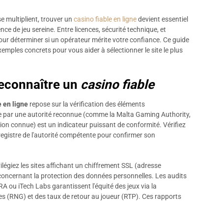
 multiplient, trouver un
casino fiable en ligne
devient essentiel
nce de jeu sereine. Entre licences, sécurité technique, et
ur déterminer si un opérateur mérite votre confiance. Ce guide
exemples concrets pour vous aider à sélectionner le site le plus
reconnaître un
casino fiable
e en ligne
repose sur la vérification des éléments
ée par une autorité reconnue (comme la Malta Gaming Authority,
on connue) est un indicateur puissant de conformité. Vérifiez
registre de l'autorité compétente pour confirmer son
vilégiez les sites affichant un chiffrement SSL (adresse
concernant la protection des données personnelles. Les audits
u iTech Labs garantissent l'équité des jeux via la
es (RNG) et des taux de retour au joueur (RTP). Ces rapports