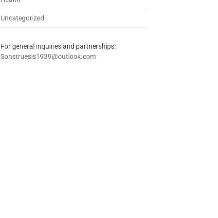
Uncategorized
For general inquiries and partnerships:
Sonstruesis1939@outlook.com