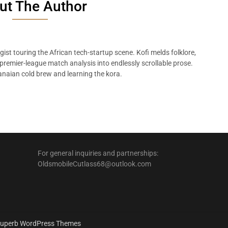
ut The Author
ist touring the African tech-startup scene. Kofi melds folklore,
remier-league match analysis into endlessly scrollable prose.
naian cold brew and learning the kora.
For general inquiries and partnerships:
OldsmobileCutlass68@outlook.com
uperb WordPress Themes