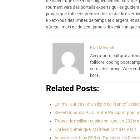
découvrir une sélection soigneusement curatée q
tournent vers des portails experts qui les guident
jamais que l’objectif premier doit rester le divert
Fixez-vous des limites de temps et d’argent, et sa
gâteau, mais ne doivent jamais devenir l’unique r
Kofi Mensah
Accra-born cultural anthr
folklore, coding bootcamp
scrollable prose. Weekend
kora.
Related Posts:
Le “meilleur casino en ligne de France” existe-
Sweet Bonanza Avis : Votre Passport pour u
Trouver le meilleur casino en ligne en 2026:
L'Arène Numérique: Maîtriser l'Art des Paris…
Acheter ses Jeux PS5 en Tunisie et les Recev