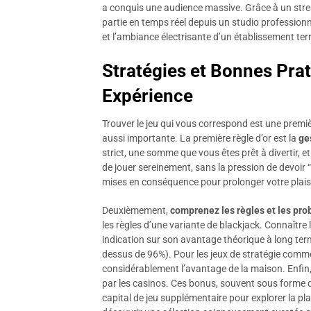
a conquis une audience massive. Grâce à un strea
partie en temps réel depuis un studio professionne
et l’ambiance électrisante d’un établissement terr
Stratégies et Bonnes Pra
Expérience
Trouver le jeu qui vous correspond est une premi
aussi importante. La première règle d’or est la
ge
strict, une somme que vous êtes prêt à divertir, e
de jouer sereinement, sans la pression de devoir 
mises en conséquence pour prolonger votre plaisi
Deuxièmement,
comprenez les règles et les pro
les règles d’une variante de blackjack. Connaître
indication sur son avantage théorique à long term
dessus de 96%). Pour les jeux de stratégie comme 
considérablement l’avantage de la maison. Enfin,
par les casinos. Ces bonus, souvent sous forme d
capital de jeu supplémentaire pour explorer la pl