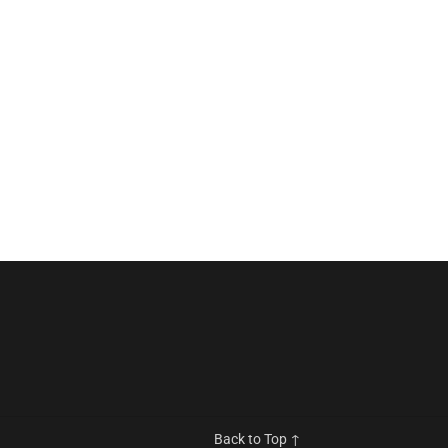
Back to Top ↑