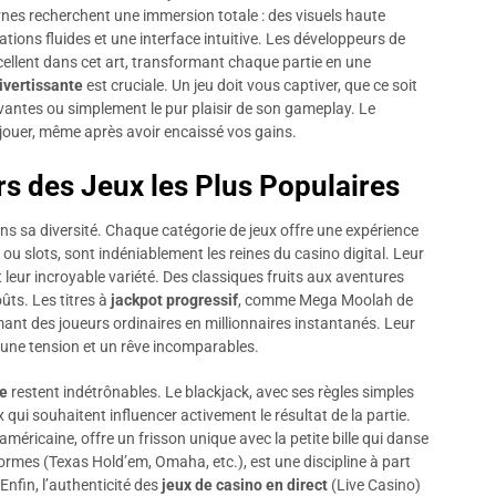
rnes recherchent une immersion totale : des visuels haute
tions fluides et une interface intuitive. Les développeurs de
llent dans cet art, transformant chaque partie en une
ivertissante
est cruciale. Un jeu doit vous captiver, que ce soit
vantes ou simplement le pur plaisir de son gameplay. Le
rejouer, même après avoir encaissé vos gains.
s des Jeux les Plus Populaires
ns sa diversité. Chaque catégorie de jeux offre une expérience
, ou slots, sont indéniablement les reines du casino digital. Leur
t leur incroyable variété. Des classiques fruits aux aventures
ûts. Les titres à
jackpot progressif
, comme Mega Moolah de
nt des joueurs ordinaires en millionnaires instantanés. Leur
 une tension et un rêve incomparables.
le
restent indétrônables. Le blackjack, avec ses règles simples
ux qui souhaitent influencer activement le résultat de la partie.
américaine, offre un frisson unique avec la petite bille qui danse
formes (Texas Hold’em, Omaha, etc.), est une discipline à part
 Enfin, l’authenticité des
jeux de casino en direct
(Live Casino)