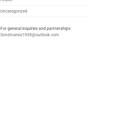
Uncategorized
For general inquiries and partnerships:
Sonstruesis1939@outlook.com