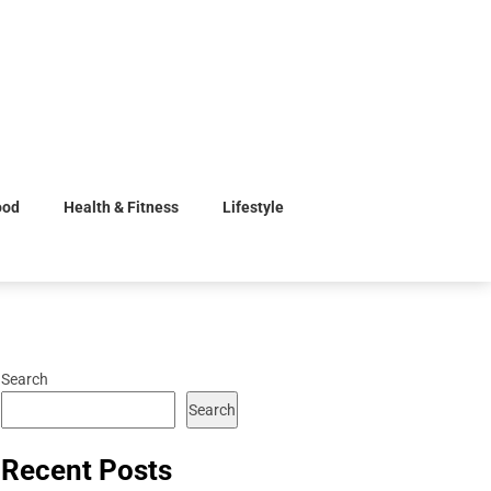
ood
Health & Fitness
Lifestyle
Search
Search
Recent Posts