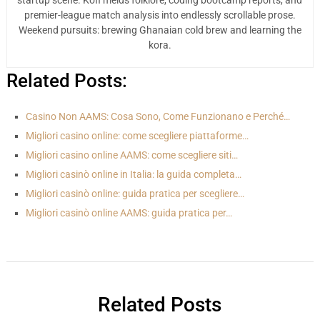
startup scene. Kofi melds folklore, coding bootcamp reports, and
premier-league match analysis into endlessly scrollable prose.
Weekend pursuits: brewing Ghanaian cold brew and learning the
kora.
Related Posts:
Casino Non AAMS: Cosa Sono, Come Funzionano e Perché…
Migliori casino online: come scegliere piattaforme…
Migliori casino online AAMS: come scegliere siti…
Migliori casinò online in Italia: la guida completa…
Migliori casinò online: guida pratica per scegliere…
Migliori casinò online AAMS: guida pratica per…
Related Posts