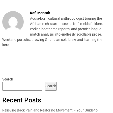
Kofi Mensah
Accra-born cultural anthropologist touring the
African tech-startup scene. Kofi melds folklore,
coding bootcamp reports, and premier-league
match analysis into endlessly scrollable prose.
Weekend pursuits: brewing Ghanaian cold brew and learning the
kora.
Search
Search
Recent Posts
Relieving Back Pain and Restoring Movement – Your Guide to