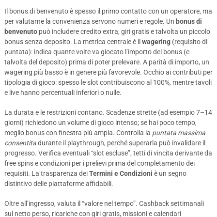
Il bonus di benvenuto è spesso il primo contatto con un operatore, ma
per valutarne la convenienza servono numeri e regole. Un
bonus di
benvenuto
può includere credito extra, giri gratis e talvolta un piccolo
bonus senza deposito. La metrica centrale è il
wagering
(requisito di
puntata): indica quante volte va giocato l’importo del bonus (e
talvolta del deposito) prima di poter prelevare. A parità di importo, un
wagering più basso è in genere più favorevole. Occhio ai contributi per
tipologia di gioco: spesso le slot contribuiscono al 100%, mentre tavoli
e live hanno percentuali inferiori o nulle.
La durata e le restrizioni contano. Scadenze strette (ad esempio 7–14
giorni) richiedono un volume di gioco intenso; se hai poco tempo,
meglio bonus con finestra più ampia. Controlla la
puntata massima
consentita
durante il playthrough, perché superarla può invalidare il
progresso. Verifica eventuali “slot escluse”, tetti di vincita derivante da
free spins e condizioni per i prelievi prima del completamento dei
requisiti. La trasparenza dei
Termini e Condizioni
è un segno
distintivo delle piattaforme affidabili.
Oltre all’ingresso, valuta il “valore nel tempo”. Cashback settimanali
sul netto perso, ricariche con giri gratis, missioni e calendari