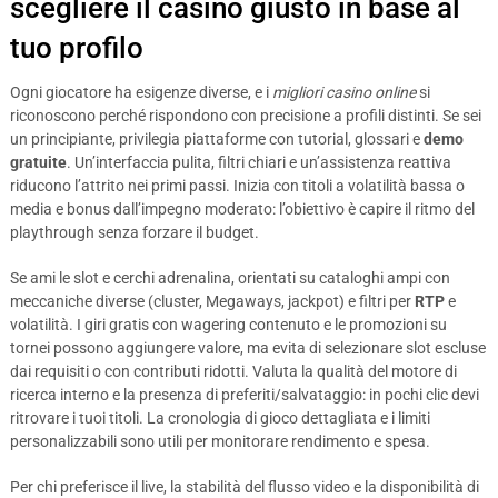
scegliere il casino giusto in base al
tuo profilo
Ogni giocatore ha esigenze diverse, e i
migliori casino online
si
riconoscono perché rispondono con precisione a profili distinti. Se sei
un principiante, privilegia piattaforme con tutorial, glossari e
demo
gratuite
. Un’interfaccia pulita, filtri chiari e un’assistenza reattiva
riducono l’attrito nei primi passi. Inizia con titoli a volatilità bassa o
media e bonus dall’impegno moderato: l’obiettivo è capire il ritmo del
playthrough senza forzare il budget.
Se ami le slot e cerchi adrenalina, orientati su cataloghi ampi con
meccaniche diverse (cluster, Megaways, jackpot) e filtri per
RTP
e
volatilità. I giri gratis con wagering contenuto e le promozioni su
tornei possono aggiungere valore, ma evita di selezionare slot escluse
dai requisiti o con contributi ridotti. Valuta la qualità del motore di
ricerca interno e la presenza di preferiti/salvataggio: in pochi clic devi
ritrovare i tuoi titoli. La cronologia di gioco dettagliata e i limiti
personalizzabili sono utili per monitorare rendimento e spesa.
Per chi preferisce il live, la stabilità del flusso video e la disponibilità di