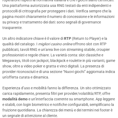
l’operatore rispetti la normativa italiana e che i giochi siano certificati.
Una piattaforma autorizzata usa RNG testati da enti indipendenti e
protocolli di crittografia per proteggere i dati. Verifica sempre che la
pagina mostri chiaramente il numero di concessione e le informazioni
su privacy e trattamento dei dati: sono segnali di governance
trasparente.
Un altro indicatore chiave è il valore di
RTP
(Return to Player) e la
qualità del catalogo. I
migliori casino online
offrono slot con RTP
pubblicati, tavoli RNG e un’area live con streaming stabile, croupier
professionisti e regole chiare. La varietà conta: slot classiche e
Megaways, titoli con jackpot, blackjack e roulette in più varianti, game
show, oltre a video poker e gratta e vinci digitali. La presenza di
provider riconosciuti e di una sezione “Nuovi giochi” aggiornata indica
un’offerta curata e dinamica.
Esperienza d’uso e mobilità fanno la differenza. Un sito ottimizzato
carica rapidamente, presenta filtri per provider/volatilità/RTP, offre
modalità demo
e un’interfaccia coerente su smartphone. App leggere
e stabili, con login biometrico e notifiche configurabili, semplificano la
fruizione quotidiana. La chiarezza dei menù e dei termini nei footer è
un segnale di attenzione al cliente.