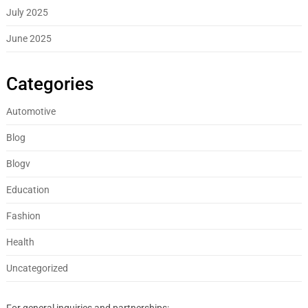
July 2025
June 2025
Categories
Automotive
Blog
Blogv
Education
Fashion
Health
Uncategorized
For general inquiries and partnerships: