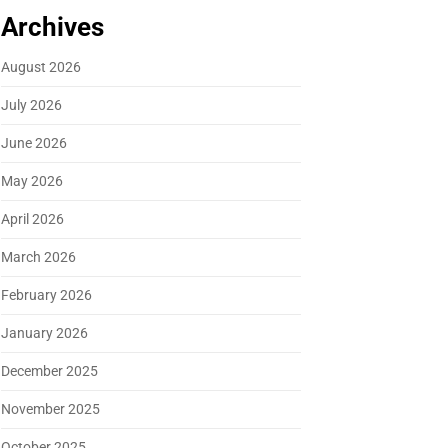
Archives
August 2026
July 2026
June 2026
May 2026
April 2026
March 2026
February 2026
January 2026
December 2025
November 2025
October 2025