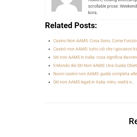
scrollable prose. Weekend
kora.
Related Posts:
Casino Non AAMS: Cosa Sono, Come Funzio
Casinò non AAMS: tutto ciò che i giocatori it
Siti non AAMS in Italia: cosa significa davve
Il Mondo dei Siti Non AAMS: Una Guida Obiet
Nuovi casinò non AAMS: guida completa all
Siti non AAMS legali in Italia: mito, realtà e…
Re