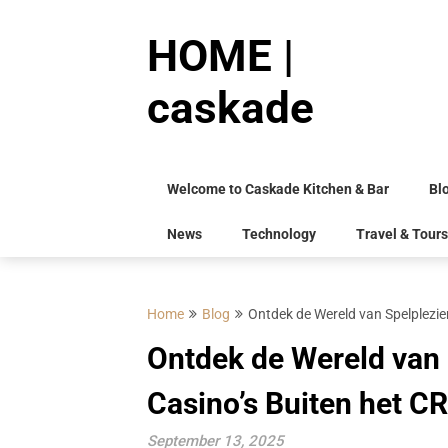
Skip
to
HOME |
content
caskade
Welcome to Caskade Kitchen & Bar
Bl
News
Technology
Travel & Tours
Home
Blog
Ontdek de Wereld van Spelplezi
Ontdek de Wereld van 
Casino’s Buiten het 
September 13, 2025