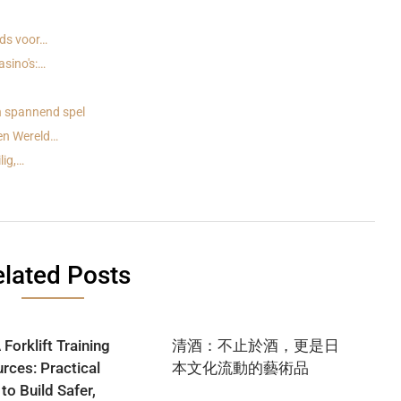
ids voor…
sino's:…
en spannend spel
en Wereld…
lig,…
lated Posts
Forklift Training
清酒：不止於酒，更是日
rces: Practical
本文化流動的藝術品
to Build Safer,