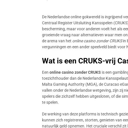
De Nederlandse online gokwereld is ingrijpend ve
Centraal Register Uitsluiting Kansspelen (CRUKS)
bescherming, maar voor anderen voelt het als een
groeiende vraag naar alternatieven waar men onb
de arena van het
online casino zonder CRUKS
in 
vergunningen en een ander speelveld biedt voor 
Wat is een CRUKS-vrij Ca
Een
online casino zonder CRUKS
is een gamblin
toezichthouder dan de Nederlandse Kansspelautor
Malta Gaming Authority (MGA), de Curacao eGaming
vallen onder de Nederlandse wetgeving, zijn zij nie
spelers die zichzelf hebben uitgesloten, of die si
te spelen.
De werking van deze platforms is technisch gezie
kunnen zich registreren, storten, genieten van ee
natuurlijk geld opnemen. Het cruciale verschil zit