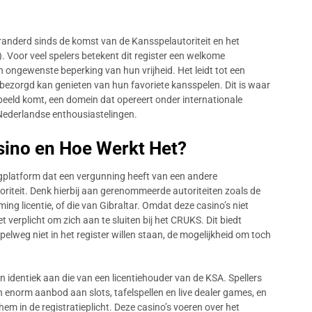
randerd sinds de komst van de Kansspelautoriteit en het
. Voor veel spelers betekent dit register een welkome
 ongewenste beperking van hun vrijheid. Het leidt tot een
ezorgd kan genieten van hun favoriete kansspelen. Dit is waar
beeld komt, een domein dat opereert onder internationale
Nederlandse enthousiastelingen.
sino en Hoe Werkt Het?
gplatform dat een vergunning heeft van een andere
iteit. Denk hierbij aan gerenommeerde autoriteiten zoals de
 licentie, of die van Gibraltar. Omdat deze casino’s niet
t verplicht om zich aan te sluiten bij het CRUKS. Dit biedt
mpelweg niet in het register willen staan, de mogelijkheid om toch
n identiek aan die van een licentiehouder van de KSA. Spellers
n enorm aanbod aan slots, tafelspellen en live dealer games, en
 hem in de registratieplicht. Deze casino’s voeren over het