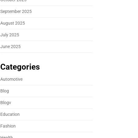
September 2025
August 2025
July 2025
June 2025
Categories
Automotive
Blog
Blogv
Education
Fashion
Health