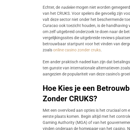
Echter, de
nadelen
mogen niet worden genegeerd. 
van het CRUKS. Voor spelers die gevoelig zijn voo
valt deze sector niet onder het beschermende t
Curacao ook toezicht houden, is de handhaving v
om zelf uitgebreid onderzoek te doen naar de bet
vergelijkingssites die uitgebreide reviews plaats
betrouwbaar startpunt voor het vinden van dergel
zoals
online casino zonder cruks
.
Een ander praktisch nadeel kan zijn dat betal
ten gunste van internationale alternatieven zoals c
aangezien de populariteit van deze casino’s groei
Hoe Kies je een Betrouwba
Zonder CRUKS?
Met een overvloed aan opties is het cruciaal om 
eerste plaats komen. Begin altijd met het contro
Gaming Authority (MGA) of van het gouvernement 
vinden onderaan de homepage van het casino. N