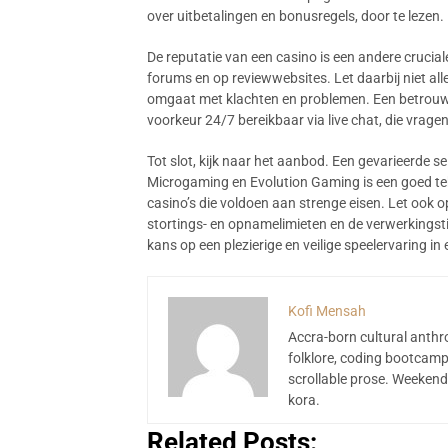
over uitbetalingen en bonusregels, door te lezen.
De reputatie van een casino is een andere crucial
forums en op reviewwebsites. Let daarbij niet all
omgaat met klachten en problemen. Een betrouwba
voorkeur 24/7 bereikbaar via live chat, die vrag
Tot slot, kijk naar het aanbod. Een gevarieerde 
Microgaming en Evolution Gaming is een goed te
casino’s die voldoen aan strenge eisen. Let ook
stortings- en opnamelimieten en de verwerkingstij
kans op een plezierige en veilige speelervaring i
Kofi Mensah
Accra-born cultural anthr
folklore, coding bootcamp
scrollable prose. Weekend
kora.
Related Posts: