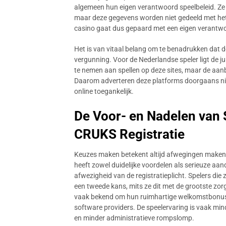
algemeen hun eigen verantwoord speelbeleid. Ze bi
maar deze gegevens worden niet gedeeld met het 
casino gaat dus gepaard met een eigen verantwoo
Het is van vitaal belang om te benadrukken dat d
vergunning. Voor de Nederlandse speler ligt de juri
te nemen aan spellen op deze sites, maar de aanb
Daarom adverteren deze platforms doorgaans niet 
online toegankelijk.
De Voor- en Nadelen van 
CRUKS Registratie
Keuzes maken betekent altijd afwegingen maken. 
heeft zowel duidelijke voordelen als serieuze a
afwezigheid van de registratieplicht. Spelers die
een tweede kans, mits ze dit met de grootste zor
vaak bekend om hun ruimhartige welkomstbonusse
software providers. De speelervaring is vaak mind
en minder administratieve rompslomp.