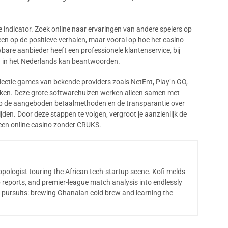
e indicator. Zoek online naar ervaringen van andere spelers op
een op de positieve verhalen, maar vooral op hoe het casino
re aanbieder heeft een professionele klantenservice, bij
en in het Nederlands kan beantwoorden.
selectie games van bekende providers zoals NetEnt, Play’n GO,
ken. Deze grote softwarehuizen werken alleen samen met
 op de aangeboden betaalmethoden en de transparantie over
den. Door deze stappen te volgen, vergroot je aanzienlijk de
n een online casino zonder CRUKS.
opologist touring the African tech-startup scene. Kofi melds
 reports, and premier-league match analysis into endlessly
 pursuits: brewing Ghanaian cold brew and learning the