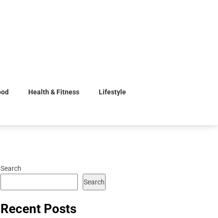
ood
Health & Fitness
Lifestyle
Search
Search
Recent Posts