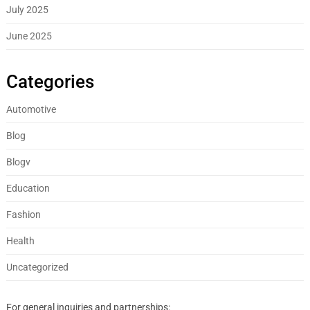
July 2025
June 2025
Categories
Automotive
Blog
Blogv
Education
Fashion
Health
Uncategorized
For general inquiries and partnerships: