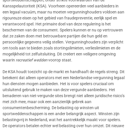
sportweddenschappen, onder strikte voorwaarden van de
Kansspelautoriteit (KSA). Voorheen opereerden veel aanbieders in
een legaal vacuüm, maar nu moeten vergunninghouders voldoen aan
rigoureuze eisen op het gebied van fraudepreventie, eerlijk spel en
verantwoord spel. Het primaire doel van deze regulering is het
beschermen van de consument. Spelers kunnen er nu op vertrouwen
dat ze zaken doen met betrouwbare partijen die hun geld en
persoonlijke gegevens veilig stellen. Vergunninghouders zijn verplicht
om tools aan te bieden zoals stortingslimieten, verlieslimieten en de
mogelijkheid tot zelfuitsluiting. Dit creëert een veiligere omgeving
waarin
recreatief wedden
voorop staat.
De KSA houdt toezicht op de markt en handhaaft de regels streng. Dit
betekent dat alleen operators met een Nederlandse vergunning legaal
hun diensten mogen aanbieden. Het is voor spelers cruciaal om
uitsluitend gebruik te maken van deze vergunde aanbieders. Het
benaderen van niet-vergunde sites brengt niet alleen juridische risico’s
met zich mee, maar ook een aanzienlijk gebrek aan
consumentenbescherming. De belasting op winsten uit
sportweddenschappen is een ander belangrijk aspect. Winsten zijn
belastingvrij in Nederland, wat het aantrekkelijk maakt voor spelers.
De operators betalen echter wel belasting over hun omzet. Dit nieuwe