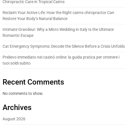
Chiropractic Care in Tropical Cairns
Reclaim Your Active Life: How the Right cairns chiropractor Can
Restore Your Body’s Natural Balance
Intimate Grandeur: Why a Micro Wedding in Italy Is the Ultimate
Romantic Escape
Cat Emergency Symptoms: Decode the Silence Before a Crisis Unfolds
Prelievo immediato nei casinò online: la guida pratica per ottenere i
tuoi soldi subito
Recent Comments
No comments to show.
Archives
August 2026