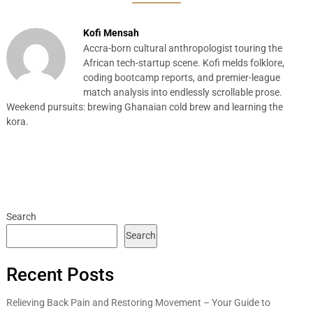
Kofi Mensah
Accra-born cultural anthropologist touring the
African tech-startup scene. Kofi melds folklore,
coding bootcamp reports, and premier-league
match analysis into endlessly scrollable prose.
Weekend pursuits: brewing Ghanaian cold brew and learning the
kora.
Search
Search
Recent Posts
Relieving Back Pain and Restoring Movement – Your Guide to