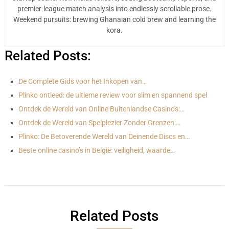
premier-league match analysis into endlessly scrollable prose.
Weekend pursuits: brewing Ghanaian cold brew and learning the
kora.
Related Posts:
De Complete Gids voor het Inkopen van…
Plinko ontleed: de ultieme review voor slim en spannend spel
Ontdek de Wereld van Online Buitenlandse Casino's:…
Ontdek de Wereld van Spelplezier Zonder Grenzen:…
Plinko: De Betoverende Wereld van Deinende Discs en…
Beste online casino’s in België: veiligheid, waarde…
Related Posts