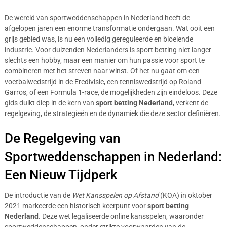
De wereld van sportweddenschappen in Nederland heeft de
afgelopen jaren een enorme transformatie ondergaan. Wat ooit een
grijs gebied was, is nu een volledig gereguleerde en bloeiende
industrie. Voor duizenden Nederlanders is sport betting niet langer
slechts een hobby, maar een manier om hun passie voor sport te
combineren met het streven naar winst. Of het nu gaat om een
voetbalwedstrijd in de Eredivisie, een tenniswedstrijd op Roland
Garros, of een Formula 1-race, de mogelijkheden zijn eindeloos. Deze
gids duikt diep in de kern van
sport betting Nederland
, verkent de
regelgeving, de strategieën en de dynamiek die deze sector definiëren.
De Regelgeving van
Sportweddenschappen in Nederland:
Een Nieuw Tijdperk
De introductie van de
Wet Kansspelen op Afstand
(KOA) in oktober
2021 markeerde een historisch keerpunt voor
sport betting
Nederland
. Deze wet legaliseerde online kansspelen, waaronder