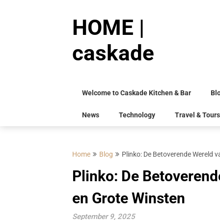
Skip
to
HOME |
content
caskade
Welcome to Caskade Kitchen & Bar
Bl
News
Technology
Travel & Tours
Home
Blog
Plinko: De Betoverende Wereld v
Plinko: De Betoverend
en Grote Winsten
September 9, 2025