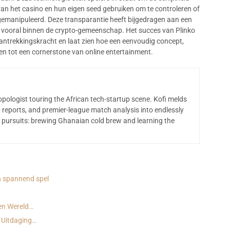
d van het casino en hun eigen seed gebruiken om te controleren of
gemanipuleerd. Deze transparantie heeft bijgedragen aan een
 vooral binnen de crypto-gemeenschap. Het succes van Plinko
e aantrekkingskracht en laat zien hoe een eenvoudig concept,
en tot een cornerstone van online entertainment.
opologist touring the African tech-startup scene. Kofi melds
 reports, and premier-league match analysis into endlessly
 pursuits: brewing Ghanaian cold brew and learning the
en spannend spel
en Wereld…
 Uitdaging…