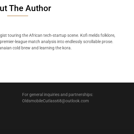
ut The Author
ist touring the African tech-startup scene. Kofi melds folklore,
remier-league match analysis into endlessly scrollable prose.
naian cold brew and learning the kora.
For general inquiries and partnerships:
OldsmobileCutlass68@outlook.com