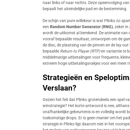
naar links of naar rechts. Deze opeenvolging van
bepaalt het uiteindelijke pad en de bestemming.
De schijn van pure willekeur is wat Plinko zo sp
een
Random Number Generator (RNG)
, zeker in
wordt de uitkomst al berekend. De animatie van de
vooraf bepaalde resultaat, ontworpen om de gam
de disc, de plaatsing van de pinnen en de lay-out
bepaalde
Return to Player (RTP)
en variantie te
middelmatige uitbetalingen voor frequente, klein
extreem hoge uitbetalingsvakjes voor een meer ri
Strategieën en Speloptim
Verslaan?
Gezien het feit dat Plinko grotendeels een spel van
winstrategie? Het korte antwoord is nee, althans 
onafhankelijke gebeurtenis is en volledig wordt 
toekomstige drops. Er is geen manier om het pad 
strategie in Plinko ligt daarom niet in het voorsp