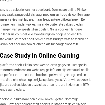
l begint.
en, is de selectie van het speelbord. De meeste online Plinko-
 aan, vaak aangeduid als laag, medium en hoog risico. Een lage
n meer vakjes met lagere, maar frequentere uitbetalingen. Een
pinnen en minder vakjes, maar de buitenste vakjes bieden
hangen van je speelstijl en doelen. Ga je voor een langere
 lager risico. Voel je je avontuurlijk en hoop je op een life-
ste keuze. Vergeet nooit om een vast budget vast te stellen en
id
van het spel kan zowel lonend als meedogenloos zijn.
n Case Study in Online Gaming
latforms heeft Plinko een tweede leven gegeven. Het spel is
erenommeerde casino websites, geliefd om zijn eenvoud, snelle
en perfect voorbeeld van hoe het spel wordt geïntegreerd en
ms die zich richten op eerlijke spelanalyses. Voor wie op zoek is
jkbare spellen, bieden deze sites onschatbare inzichten in RTP,
llende aanbieders.
chnologie Plinko naar een nieuw niveau getild. Sommige
 aan. Deze technologie stelt spelers in staat om de eerlijkheid