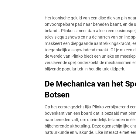
Het iconische geluid van een disc die van pin naar 
onvoorspelbare pad naar beneden baant, en de u
belandt. Plinko is meer dan alleen een casinospel;
televisiequizshows en nu de harten van online sp
maskeert een diepgaande aantrekkingskracht, een
toegankelijk als opwindend maakt. Of je nu een
de wereld van Plinko biedt een unieke en meeslepen
verslavende spel, onderzoekt de mechanismen erac
blijvende populariteit in het digitale tijdperk.
De Mechanica van het Spe
Botsen
Op het eerste gezicht lijkt Plinko verbijsterend ee
bovenkant van een board dat is bezaaid met pinne
naar beneden valt, om uiteindelijk te landen in é
bijbehorende uitbetaling. Deze ogenschijnlijke 
natuurkunde en wiskunde. Elke interactie met ee