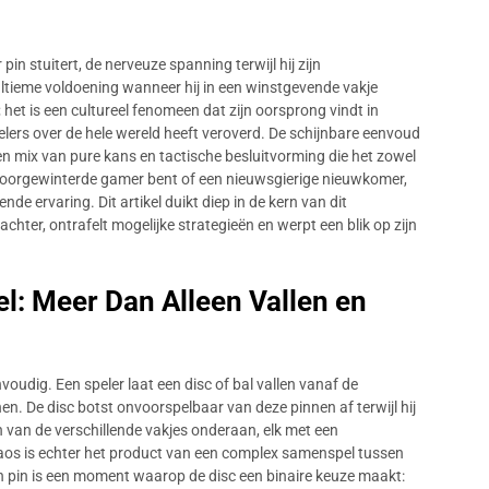
pin stuitert, de nerveuze spanning terwijl hij zijn
ltieme voldoening wanneer hij in een winstgevende vakje
 het is een cultureel fenomeen dat zijn oorsprong vindt in
elers over de hele wereld heeft veroverd. De schijnbare eenvoud
 mix van pure kans en tactische besluitvorming die het zowel
 doorgewinterde gamer bent of een nieuwsgierige nieuwkomer,
de ervaring. Dit artikel duikt diep in de kern van dit
hter, ontrafelt mogelijke strategieën en werpt een blik op zijn
l: Meer Dan Alleen Vallen en
nvoudig. Een speler laat een disc of bal vallen vanaf de
n. De disc botst onvoorspelbaar van deze pinnen af terwijl hij
én van de verschillende vakjes onderaan, elk met een
chaos is echter het product van een complex samenspel tussen
n pin is een moment waarop de disc een binaire keuze maakt: