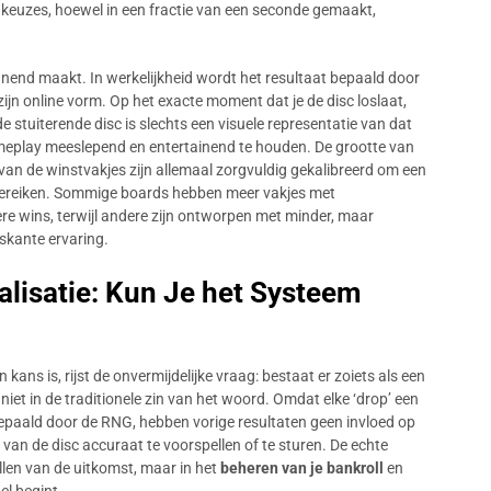
 keuzes, hoewel in een fractie van een seconde gemaakt,
annend maakt. In werkelijkheid wordt het resultaat bepaald door
 zijn online vorm. Op het exacte moment dat je de disc loslaat,
 stuiterende disc is slechts een visuele representatie van dat
eplay meeslepend en entertainend te houden. De grootte van
 van de winstvakjes zijn allemaal zorgvuldig gekalibreerd om een
 bereiken. Sommige boards hebben meer vakjes met
ere wins, terwijl andere zijn ontworpen met minder, maar
skante ervaring.
alisatie: Kun Je het Systeem
 kans is, rijst de onvermijdelijke vraag: bestaat er zoiets als een
niet in de traditionele zin van het woord. Omdat elke ‘drop’ een
bepaald door de RNG, hebben vorige resultaten geen invloed op
van de disc accuraat te voorspellen of te sturen. De echte
ellen van de uitkomst, maar in het
beheren van je bankroll
en