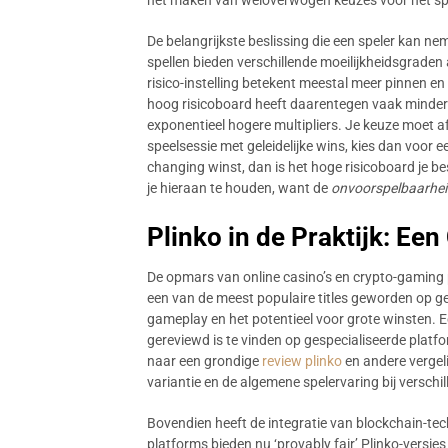
het maken van weloverwogen keuzes vóór het spe
De belangrijkste beslissing die een speler kan nem
spellen bieden verschillende moeilijkheidsgraden
risico-instelling betekent meestal meer pinnen e
hoog risicoboard heeft daarentegen vaak minder 
exponentieel hogere multipliers. Je keuze moet af
speelsessie met geleidelijke wins, kies dan voor een
changing winst, dan is het hoge risicoboard je be
je hieraan te houden, want de
onvoorspelbaarhe
Plinko in de Praktijk: Ee
De opmars van online casino’s en crypto-gaming p
een van de meest populaire titles geworden op g
gameplay en het potentieel voor grote winsten. E
gereviewd is te vinden op gespecialiseerde platfor
naar een grondige
review plinko
en andere vergeli
variantie en de algemene spelervaring bij verschi
Bovendien heeft de integratie van blockchain-te
platforms bieden nu ‘provably fair’ Plinko-versies