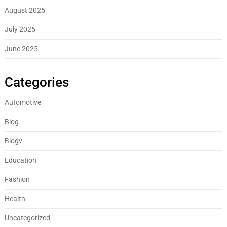
August 2025
July 2025
June 2025
Categories
Automotive
Blog
Blogv
Education
Fashion
Health
Uncategorized