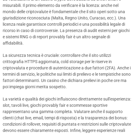
misurabili. Il primo elemento da verificare è la licenza: anche nel
mondo delle criptovalute è fondamentale che il sito operi sotto una
giurisdizione riconosciuta (Malta, Regno Unito, Curacao, ecc.). Una
licenza reale garantisce controlli periodici e una possibilità legale di
ricorso in caso di controversie. La presenza di audit esterni per giochi
e sistemi RNG o di report provably fair è un altro segnale di
affidabilità.
La sicurezza tecnica è cruciale: controllare che il sito utilizzi
crittografia HTTPS aggiornata, cold storage per le riserve in
criptovaluta e procedure di autenticazione a due fattori (2FA). Anche i
termini di servizio, le politiche sui limiti di prelievo e le tempistiche sono
fattori determinanti. Un casino che dichiara prelievi in poche ore ma
poi impiega giorni merita sospetto.
La varietà e qualità dei giochi influiscono direttamente sull'esperienza:
slot, tavoli live, giochi provably fair e scommesse sportive
rappresentano una gamma completa. Valutare anche il supporto
clienti (chat live, email, tempi di risposta) e la trasparenza dei bonus:
condizioni di rollover, requisiti di puntata e restrizioni sulle criptovalute
devono essere chiaramente esposti. Infine, leggere esperienze reali