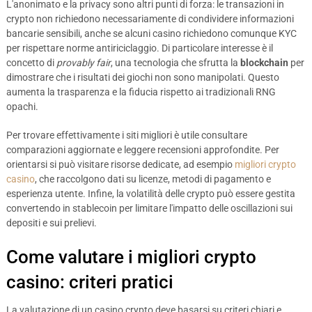
L'anonimato e la privacy sono altri punti di forza: le transazioni in
crypto non richiedono necessariamente di condividere informazioni
bancarie sensibili, anche se alcuni casino richiedono comunque KYC
per rispettare norme antiriciclaggio. Di particolare interesse è il
concetto di
provably fair
, una tecnologia che sfrutta la
blockchain
per
dimostrare che i risultati dei giochi non sono manipolati. Questo
aumenta la trasparenza e la fiducia rispetto ai tradizionali RNG
opachi.
Per trovare effettivamente i siti migliori è utile consultare
comparazioni aggiornate e leggere recensioni approfondite. Per
orientarsi si può visitare risorse dedicate, ad esempio
migliori crypto
casino
, che raccolgono dati su licenze, metodi di pagamento e
esperienza utente. Infine, la volatilità delle crypto può essere gestita
convertendo in stablecoin per limitare l'impatto delle oscillazioni sui
depositi e sui prelievi.
Come valutare i migliori crypto
casino: criteri pratici
La valutazione di un casino crypto deve basarsi su criteri chiari e