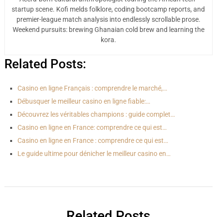
startup scene. Kofi melds folklore, coding bootcamp reports, and
premier-league match analysis into endlessly scrollable prose.
Weekend pursuits: brewing Ghanaian cold brew and learning the
kora.
Related Posts:
Casino en ligne Français : comprendre le marché,…
Débusquer le meilleur casino en ligne fiable:…
Découvrez les véritables champions : guide complet…
Casino en ligne en France: comprendre ce qui est…
Casino en ligne en France : comprendre ce qui est…
Le guide ultime pour dénicher le meilleur casino en…
Related Posts