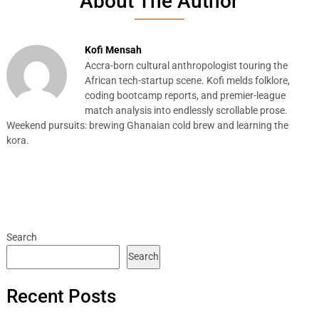
About The Author
Kofi Mensah
Accra-born cultural anthropologist touring the
African tech-startup scene. Kofi melds folklore,
coding bootcamp reports, and premier-league
match analysis into endlessly scrollable prose.
Weekend pursuits: brewing Ghanaian cold brew and learning the
kora.
Search
Search
Recent Posts