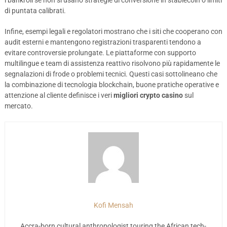
i bankroll se non si usano strategie di conversione in stablecoin o limiti
di puntata calibrati.
Infine, esempi legali e regolatori mostrano che i siti che cooperano con
audit esterni e mantengono registrazioni trasparenti tendono a
evitare controversie prolungate. Le piattaforme con supporto
multilingue e team di assistenza reattivo risolvono più rapidamente le
segnalazioni di frode o problemi tecnici. Questi casi sottolineano che
la combinazione di tecnologia blockchain, buone pratiche operative e
attenzione al cliente definisce i veri
migliori crypto casino
sul
mercato.
Kofi Mensah
Accra-born cultural anthropologist touring the African tech-