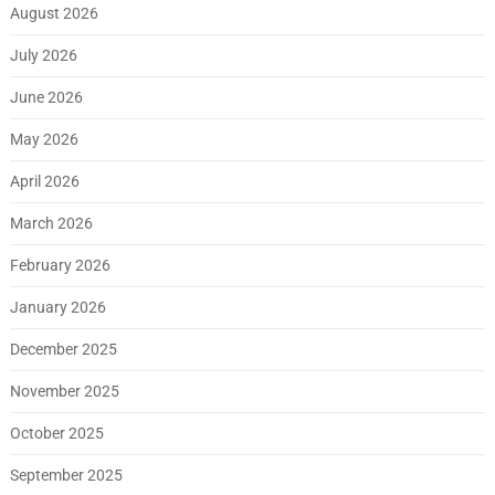
August 2026
July 2026
June 2026
May 2026
April 2026
March 2026
February 2026
January 2026
December 2025
November 2025
October 2025
September 2025