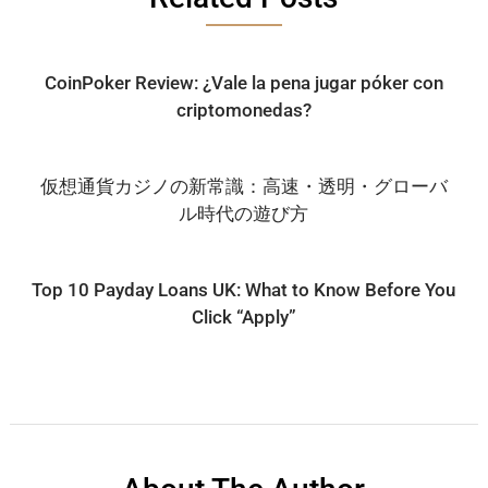
CoinPoker Review: ¿Vale la pena jugar póker con
criptomonedas?
仮想通貨カジノの新常識：高速・透明・グローバ
ル時代の遊び方
Top 10 Payday Loans UK: What to Know Before You
Click “Apply”