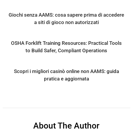
Giochi senza AAMS: cosa sapere prima di accedere
a siti di gioco non autorizzati
OSHA Forklift Training Resources: Practical Tools
to Build Safer, Compliant Operations
Scopri i migliori casinò online non AAMS: guida
pratica e aggiornata
About The Author