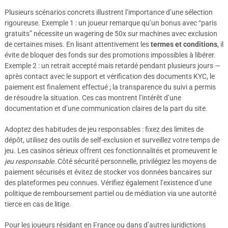
Plusieurs scénarios concrets illustrent l’importance d’une sélection
rigoureuse. Exemple 1 : un joueur remarque qu’un bonus avec “paris
gratuits” nécessite un wagering de 50x sur machines avec exclusion
de certaines mises. En lisant attentivement les
termes et conditions
, il
évite de bloquer des fonds sur des promotions impossibles à libérer.
Exemple 2 : un retrait accepté mais retardé pendant plusieurs jours —
après contact avec le support et vérification des documents KYC, le
paiement est finalement effectué ; la transparence du suivi a permis
de résoudre la situation. Ces cas montrent l’intérêt d’une
documentation et d’une communication claires de la part du site.
Adoptez des habitudes de jeu responsables : fixez des limites de
dépôt, utilisez des outils de self-exclusion et surveillez votre temps de
jeu. Les casinos sérieux offrent ces fonctionnalités et promeuvent le
jeu responsable
. Côté sécurité personnelle, privilégiez les moyens de
paiement sécurisés et évitez de stocker vos données bancaires sur
des plateformes peu connues. Vérifiez également l’existence d’une
politique de remboursement partiel ou de médiation via une autorité
tierce en cas de litige.
Pour les joueurs résidant en France ou dans d’autres juridictions